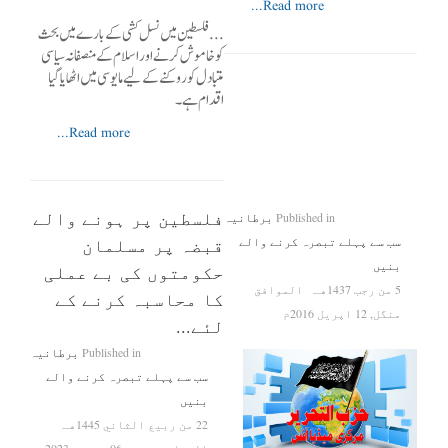
Read more...
...فلسطین میں نسل کشی کے بارے میں بحث
کو خاموش کرنے اور اسلام کے منصفانہ سیاسی
متبادل کو روکنے کے لیے مایوسی میں اٹھایا گیا
اقدام ہے۔
Read more...
فلسطین پر ہونے والے
Published in
برطانیہ
سب سے پہلے تبصرہ کرنے والے
قبضہ پر مسلمان
بنیں
حکومتوں کی بے عملی
5 من رجب 1437هـ
الموافق
کا محاسبہ کرنے کے
منگل, 12 اپریل 2016م
لئے...
Published in
برطانیہ
سب سے پہلے تبصرہ کرنے والے
بنیں
22 من ربيع الثاني 1445هـ