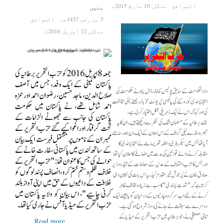
الموافق
منگل, 10 مارچ 2015م
بنیں
5 من رجب 1437هـ
الموافق
منگل, 12 اپریل 2016م
جمعہ 8 اپریل 2016کو حزب التحریر برطانیہ کی
پاکستان کمیٹی کے ایک وفد، جس میں آصف
دارالحکومت کے سابق پولیس کمانڈرڈال بابو نے حکومت کی
صلاح الدین، ماجد حسین، رضوان احمد اور حمزہ
انتہاپسندی کو روکنے کی پالیسی 'پریونٹ' (باز رجھنے) کی مخالفت
احمد شامل تھے، نے پاکستان میں حکومت
کی اور کہا کہ اس نے ایک زہریلی شکل اختیار کرلی ہے،
پاکستان کی جانب سے جھوٹے الزامات کے
جسےبرطانیہ کے مسلمان شک کی نظر سے دیکھتے ہیں۔ ان کا یہ
تحت گرفتار اور اغوا کیے گئے حزب التحریر کے
تبصرہ سنڈے ٹیلی گراف کے اس اعلان کے ایک دن بعد سامنے
ممبران کے ناموں پر مشتمل فہرست ایک بیان
آیا تھا جس میں سیکریٹری داخلہ تھریسامے نےانتہا پسندی کا
کے ساتھ لندن میں پاکستانی سفارت خانے کے
مقابلہ کرنے والے قوانین کی مدت میں اضافے کا اعلان کیا تھا
حوالے کی جس کا عنوان تھا:" حزب التحریر کے
اور جس کا حزب اختلاف کے عدلیہ کے معاملات کے شیڈو وزیر
خلاف ظلم و ستم ختم کرو، انصاف پسند لوگوں کو
صادق خان نے پُرجوش خیر مقدم کیا۔ یہ اس بات کی نشان دہی
خلافت کے داعیوں کے حق میں اپنی آواز بلند
کرتا ہے کہ "شدت پسندی " کا سب سے زیادہ مخالف ظاہر
کرنی چاہیے"، اس بیان کو ولایہ پاکستان میں
کرنے کے لئے اب سر کردہ پارٹیوں کے درمیان گویا جیسے ایک
حزب التحریر کے میڈیا آفس نے جاری کیا تھا۔
دوسرے سے سبقت لے جانے کی دوڑ شروع ہوگئی ہے۔
تاجی مصطفی ٰنے،جو برطانیہ میں حزب التحریر کے میڈیا کے
Read more...