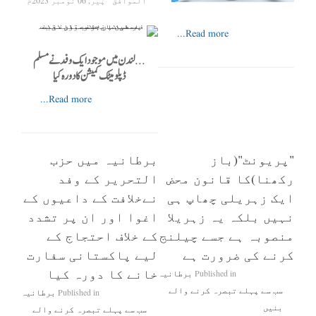
الموافق
پیر, 06 نومبر 2023م
Read more...
...
لندن میں موجود ایک وفد نے مسلم
ڈپلومیٹک کمیشن کا دورہ کیا
Read more...
"پریونٹ"(باز
برطانیہ میں حزب
رکھنا)کا قانون محض
التحریر کے وفد
ایک زہریلی چھاپ ہی
نےخلافت کے داعیوں کے
نہیں بلکہ یہ زہریلا
اغوا اور ان پر تشدد
منصوبہ ہے جسے چیلنج
کے خلاف احتجاج کے
کرنے کی ضرورت ہے
لیے پاکستانی سفارت
خانے کا دورہ کیا
Published in
برطانیہ
سب سے پہلے تبصرہ کرنے والے
Published in
برطانیہ
بنیں
سب سے پہلے تبصرہ کرنے والے