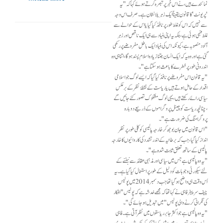
نمائندے ہیں ،نے اس خبر پرتبصرہ کرتے ہوئے کہا کہ"یہ
'پریونٹ' کا قانون یقیناً ایک زہریلا نشان ہے۔ صرف اس وجہ
سے نہیں کہ اس کو غلط طور پر نافذ کیا گیا یا اس کے حوالے سے
غلط فہمی ہوئی ہے ، بلکہ یہ اپنی بنیاد سے ہی ایک ناقص اور زہر
آلود منصوبہ ہے ، کیونکہ اس کی بنیاد ایک باطل مفروضے پر رکھی
گئی ہے اور وہ یہ کہ ایک انسان جتنا زیادہ اسلام پسند ہوگا ،اتنا ہی وہ
اندرونی طور پر خطرےکا باعث ہو سکتا ہے"۔
"یہ قانون اس مفروضے پر نافذ کیا گیا کہ ایسے لوگ جو اسلامی
اقدار کے حامل ہوتے ہیں یا ریاست کے نقطۂ نظر کے برعکس
سیاسی رائے رکھتے ہیں، یہی لوگ مشکوک تصور کئے جائیں گے
،چنانچہ ریاست کو چینل پروگراموں کے ذریعے دوبارہ
پروگرامنگ کی ضرورت ہے"۔
"اس قانون میں جان بوجھ کر خارجہ پالیسی کو کلی طور پر نظر
انداز کیا گیا ، جب کہ برطا نیہ کے اندر تشدد کی کاروائیوں کا خارجہ
پالیسی کے ساتھ تعلق ثابت شدہ ہے"۔
"یہ وہ پالیسی ہے جس میں سیاسی اور مذہبی عقائد سے نبٹنے کے
لئے سیکورٹی وجوہات کو دلیل کے طور پر استعمال کیا گیا ہے۔ یہ
اُس وقت ہی واضح ہوگیا تھا جب دسمبر 2014 میں پولیس
چیف سر پیٹر فاہی نے کہا تھا کہ مجھے خدشہ ہے کہ پولیس "افکار
کی نگرانی کرنے والی پولیس" میں تبدیل ہوجائے گی"۔
"یہ وہ پالیسی ہے جو اکثر جابر ریاستوں میں نظر آتی ہے۔ فاہی