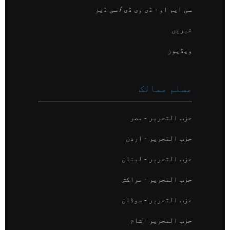
سی ایم او - ڈی وی ڈی / سی ڈیز
خبریں
ویڈیوز
مسلم ممالک
حزب التحریر - مصر
حزب التحریر - اردن
حزب التحریر - لبنان
حزب التحریر - مراکش
حزب التحریر - سوڈان
حزب التحریر - شام