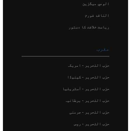
الوعي میگزین
الناقد فورم
ریاست خلافت کا دستور
مغرب
حزب التحریر - امریکہ
حزب التحریر - کینیڈا
حزب التحریر - آسٹریلیا
حزب التحریر - برطانیہ
حزب التحریر - جرمنی
حزب التحریر - روس