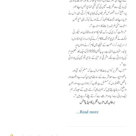
نے اپنے اسی تبصرے میں اشارہ کیا تھا کہ کیونکہ شدت پسندی
کی باریکی سے تعریف نہیں کی گئی تھی لہٰذا پولیس اپنے طور
پروضع کردہ مخصوص تعریفوں کی بنیاد پر کام کرتی رہی۔ اس نے
مزید اپنے خدشات کا اظہار کرتےہوئے کہا کہ یہی "پولیس
اسٹیٹ" کی طرف بڑھنے کاراستہ ہے"۔
"دہشت گردی کی روک تھام کا موجودہ قانون اور سیکورٹی
ایکٹ نے فکری پولیسنگ کا کام کرنے کی ذمہ داری استادوں ،
نرسری ورکرز، صحت کے شعبےمیں کام کرنے والوں اور
یونیورسٹیوں پر ڈالی ہے۔ یہ پالیسی 1950 کی میک کارتھیسیزم
کی یاد دلاتی ہے، بلکہ مشرقی جرمنی کے سٹاسی قوانین کی یاد دلاتی
ہے"۔
"حزب التحریر کو اس بات کا احساس ہے کہ مسلم کمیونٹی اور
بالعموم پورے معاشرے کے سامنے ان ناپاک ، بے وقعت اور
ناقص ہتھکنڈوں کو مسلسل بے نقاب کرنا واجب ہے ، اور ہم یہ
واضح کردینا چاہتے ہیں کہ ہم ایسا ہی کرتے رہیں گے جیسا کہ ہم
ایک دہائی سے زیادہ عرصے سے کرتے چلے آرہے ہیں"۔
برطانیہ میں حزب التحریر کا میڈیا آفس
Read more...