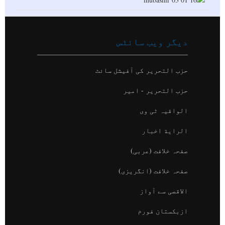
دیگر ویب سائٹس
حزب التحریر کی آفیشل سائٹ
حزب التحریر - امیر
الواقیہ ٹی وی
الراية اخبار
صفحہ خلافت (عربی)
صفحہ خلافت (انگریزی)
الاقصی سے آواز
ازبکستان فورم