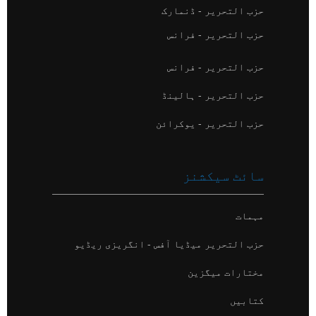
حزب التحریر - ڈنمارک
حزب التحریر - فرانس
حزب التحریر - فرانس
حزب التحریر - ہالینڈ
حزب التحریر - یوکرائن
سائٹ سیکشنز
مہمات
حزب التحریر میڈیا آفس - انگریزی ریڈیو
مختارات میگزین
کتابیں