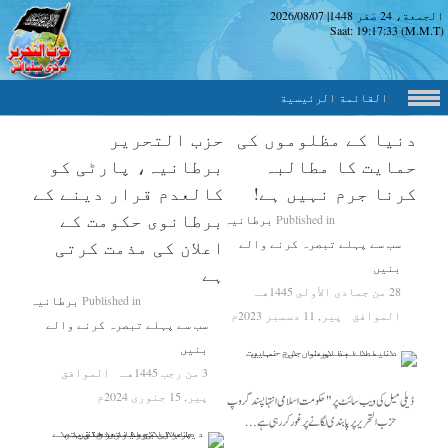
الجمعة، 24 صَفر 1448
|
2026/08/07
Saat:
19:17:34
(M.M.T)
القائمة الرئيسية
دنیا کے مظلوموں کی
حزب التحریر
حمایت کا مطالبہ
برطانیہ، پارٹی کو
کرنا جرم نہیں ہے!
کالعدم قرار دینے کے
برطانوی حکومت کے
Published in
برطانیہ
سب سے پہلے تبصرہ کرنے والے
اعلان کی مذمت کرتی
بنیں
ہے
28 من جمادى الأولى 1445هـ
Published in
برطانیہ
الموافق
پیر, 11 دسمبر 2023م
سب سے پہلے تبصرہ کرنے والے
بنیں
3 من رجب 1445هـ
الموافق
پیر, 15 جنوری 2024م
ڈیلی میل کی ویب سائٹ پر"حکومت اسلامی انتہا پسند گروپ
حزب التحریر پر پابندی لگانے پر غور کر رہی ہے...