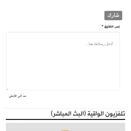
نص التعليق *
عد إلى الأعلى
فعاليات حزب التحرير العالمية في الذكرى المئوية لهدم الخلافة
المكتبة الثقافية
تلفزيون الواقية (البث المباشر)