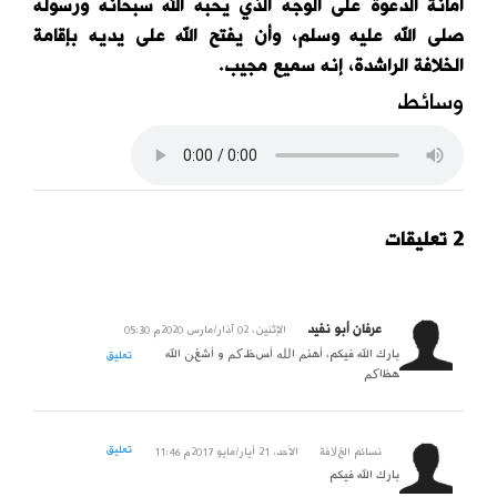
أمانة الدعوة على الوجه الذي يحبه الله سبحانه ورسوله
صلى الله عليه وسلم، وأن يفتح الله على يديه بإقامة
الخلافة الراشدة، إنه سميع مجيب.
وسائط
2 تعليقات
عرفان أبو نفيد
الإثنين، 02 آذار/مارس 2020م 05:30
بارك الله فيكم، ﺃﻋﻈﻢ ﺍﻟﻠﻪ ﺃﺟﺮﻛﻢ ﻭ ﺃﺣﺴﻦ الله
تعليق
ﻋﺰﺍﻛﻢ
تعليق
نسائم الخﻻفة
الأحد، 21 أيار/مايو 2017م 11:46
بارك الله فيكم