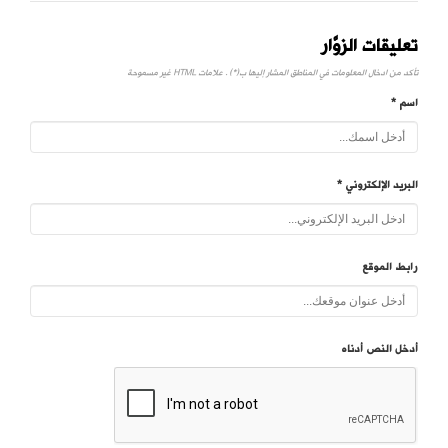
تعليقات الزوَّار
تأكد من ادخال المعلومات في المناطق المشار إليها ب(*) . علامات HTML غير مسموحة
اسم *
البريد الإلكتروني *
رابط الموقع
أدخل النص أدناه