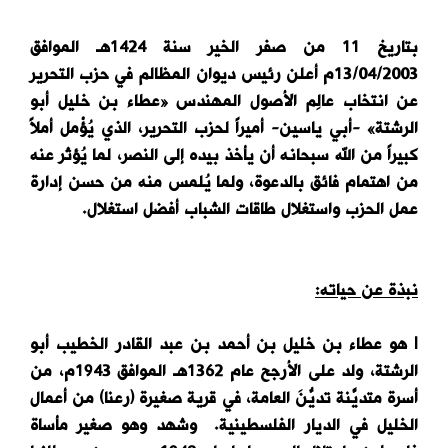
بتاريخ 11 من صفر الخير سنة 1424هـ الموافق
13/04/2003م أعلن رئيس ديوان المظالم في حزب التحرير
عن انتخاب عالِم الأصول المهندس «عطاء بن خليل أبو
الرشتة» -أبي ياسين- أميراً لحزب التحرير، الذي يُؤْمل أملاً
كبيراً من الله سبحانه أن يأخذ بيده إلى النصر، لما يُؤثر عنه
من اهتمام فائق بالدعوة، ولما يُلمس منه من حسن إدارة
عمل الحزب واستغلال طاقات الشباب أفضل استغلال.
نبذة عن حياته:
l هو عطاء بن خليل بن أحمد بن عبد القادر الخطيب أبو
الرشتة، ولد على الأرجح عام 1362هـ الموافق 1943م، من
أسرة متديَّنة تديُّنَ العامة، في قرية صغيرة (رعنا) من أعمال
الخليل في الديار الفلسطينية. وشهد وهو صغير مأساة