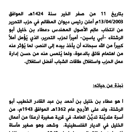
بتاريخ 11 من صفر الخير سنة 1424هـ الموافق
13/04/2003م أعلن رئيس ديوان المظالم في حزب التحرير
عن انتخاب عالِم الأصول المهندس «عطاء بن خليل أبو
الرشتة» -أبي ياسين- أميراً لحزب التحرير، الذي يُؤْمل أملاً
كبيراً من الله سبحانه أن يأخذ بيده إلى النصر، لما يُؤثر عنه
من اهتمام فائق بالدعوة، ولما يُلمس منه من حسن إدارة
عمل الحزب واستغلال طاقات الشباب أفضل استغلال.
نبذة عن حياته:
l هو عطاء بن خليل بن أحمد بن عبد القادر الخطيب أبو
الرشتة، ولد على الأرجح عام 1362هـ الموافق 1943م، من
أسرة متديَّنة تديُّنَ العامة، في قرية صغيرة (رعنا) من أعمال
الخليل في الديار الفلسطينية. وشهد وهو صغير مأساة