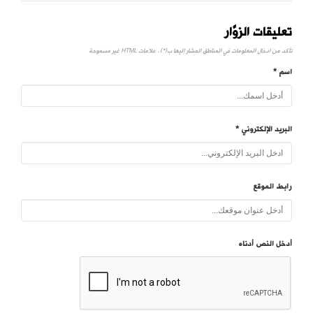
تعليقات الزوَّار
تأكد من ادخال المعلومات في المناطق المشار إليها ب(*) . علامات HTML غير مسموحة
اسم *
البريد الإلكتروني *
رابط الموقع
أدخل النص أدناه