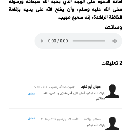
أمانة الدعوة على الوجه الذي يحبه الله سبحانه ورسوله
صلى الله عليه وسلم، وأن يفتح الله على يديه بإقامة
الخلافة الراشدة، إنه سميع مجيب.
وسائط
2 تعليقات
عرفان أبو نفيد
الإثنين، 02 آذار/مارس 2020م 05:30
بارك الله فيكم، ﺃﻋﻈﻢ ﺍﻟﻠﻪ ﺃﺟﺮﻛﻢ ﻭ ﺃﺣﺴﻦ الله
تعليق
ﻋﺰﺍﻛﻢ
تعليق
نسائم الخﻻفة
الأحد، 21 أيار/مايو 2017م 11:46
بارك الله فيكم