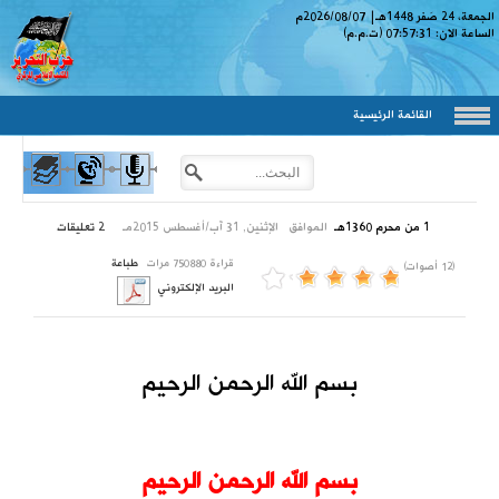
الجمعة، 24 صَفر 1448
هـ
|
2026/08/07
م
الساعة الان:
07:57:32
(ت.م.م)
القائمة الرئيسية
1 من محرم 1360هـ
الموافق
الإثنين, 31 آب/أغسطس 2015مـ
2
تعليقات
قراءة 750880 مرات
طباعة
(12 أصوات)
البريد الإلكتروني
بسم الله الرحمن الرحيم
بسم الله الرحمن الرحيم