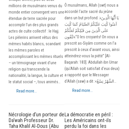
Ô musulmans, Allah (swt) nous a
millions de musulmans venus du
accordé l'acte sacré du jeûne
monde entier convergent vers une
dans un but profond. ﴿يَا أَيُّهَا الَّذِينَ
étendue de terre sacrée pour
آمَنُوا كُتِبَ عَلَيْكُمُ الصِّيَامُ كَمَا كُتِبَ
accomplir l’un des plus grands
عَلَى الَّذِينَ مِن قَبْلِكُمْ لَعَلَّكُمْ
actes de culte collectif : le Hajj.
تَتَّقُون﴾“O les croyants! On vous a
Les pèlerins arrivent vêtus des
prescrit as-Siyâm comme on l’a
mêmes habits blancs, scandant
prescrit à ceux d’avant vous, ainsi
les mêmes paroles et
atteindrez-vous la piété” [Al-
accomplissant les mêmes rituels
Baqarah: 183]. Abdullah ibn Umar
– un témoignage vivant d’une
(qu'Allah soit satisfait d'eux deux)
religion qui transcende la
a rapporté que le Messager
nationalité, la langue, la culture et
d'Allah (saw) a dit :«الشَّهْرُ تِسْعٌ…
le statut social –, tous animés…
Read more...
Read more...
Nécrologie d’un porteur de
La démocratie en péril :
Da’wah Professeur Dr.
Les Américains ont-ils
Taha Khalil Al-Dous (Abu
perdu la foi dans les