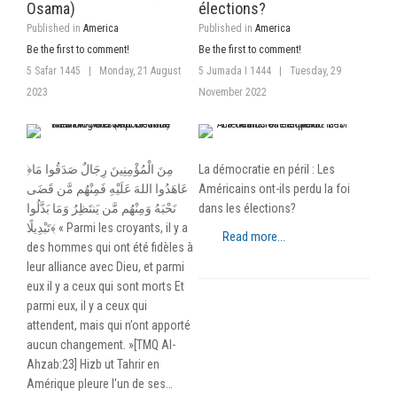
Osama)
élections?
Published in
America
Published in
America
Be the first to comment!
Be the first to comment!
5 Safar 1445
|
Monday, 21 August
5 Jumada I 1444
|
Tuesday, 29
2023
November 2022
﴿مِنَ الْمُؤْمِنِينَ رِجَالٌ صَدَقُوا مَا
La démocratie en péril : Les
عَاهَدُوا اللهَ عَلَيْهِ فَمِنْهُم مَّن قَضَى
Américains ont-ils perdu la foi
نَحْبَهُ وَمِنْهُم مَّن يَنتَظِرُ وَمَا بَدَّلُوا
dans les élections?
تَبْدِيلًا﴾ « Parmi les croyants, il y a
Read more...
des hommes qui ont été fidèles à
leur alliance avec Dieu, et parmi
eux il y a ceux qui sont morts Et
parmi eux, il y a ceux qui
attendent, mais qui n’ont apporté
aucun changement. »[TMQ Al-
Ahzab:23] Hizb ut Tahrir en
Amérique pleure l'un de ses…