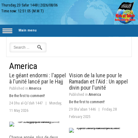
Thursday, 23 Safar 1448
|
2026/08/06
Time now:
12:51:06
(M.M.T)
Main menu
America
Le géant endormi : l'appel
Vision de la lune pour le
à l'unité lancé par le Hajj
Ramadan et l'Aïd : Un appel
divin pour l'unité
Published in
America
Published in
America
Be the first to comment!
Be the first to comment!
24 Dhu al-Qi'dah 1447
|
Monday,
29 Sha'aban 1446
|
Friday, 28
11 May 2026
February 2025
Chaque année, plus de deux