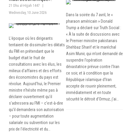
21 Dhu al-Hijjah 1447
|
Wednesday, 10 June 2026
Dans la soirée du 7 avril, le «
pharaon américain » Donald
Trump a déclaré sur Truth Social :
« À la suite de discussions avec
L'époque où les dirigeants
le Premier ministre pakistanais
tentaient de dissimuler les diktats
Shehbaz Sharif et le maréchal
du FMI en prétendant que le
Asim Munir, qui m’ont demandé de
budget était le fruit de
suspendre l’opération
consultations avec les élus, les
dévastatrice prévue contre l’Iran
milieux d'affaires et des efforts
ce soir, et à condition que la
des économistes du pays est
République islamique d’Iran
révolue. Aujourd’hui, le Premier
accepte de rouvrir pleinement,
ministre n’hésite même pas à
immédiatement et en toute
déclarer ouvertement qu’il
sécurité le détroit d’Ormuz, j’ai…
s’adressera au FMI – c’est-à-dire
qu’il demandera son autorisation
– pour toute augmentation
salariale ou subvention sur les
prix de l’électricité et du…