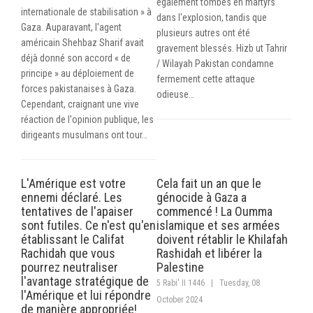
également tombés en martyrs
internationale de stabilisation » à
dans l'explosion, tandis que
Gaza. Auparavant, l'agent
plusieurs autres ont été
américain Shehbaz Sharif avait
gravement blessés. Hizb ut Tahrir
déjà donné son accord « de
/ Wilayah Pakistan condamne
principe » au déploiement de
fermement cette attaque
forces pakistanaises à Gaza.
odieuse…
Cependant, craignant une vive
réaction de l'opinion publique, les
dirigeants musulmans ont tour…
L'Amérique est votre
Cela fait un an que le
ennemi déclaré. Les
génocide à Gaza a
tentatives de l'apaiser
commencé ! La Oumma
sont futiles. Ce n'est qu'en
islamique et ses armées
établissant le Califat
doivent rétablir le Khilafah
Rachidah que vous
Rashidah et libérer la
pourrez neutraliser
Palestine
l'avantage stratégique de
5 Rabi' II 1446
|
Tuesday, 08
l'Amérique et lui répondre
October 2024
de manière appropriée!