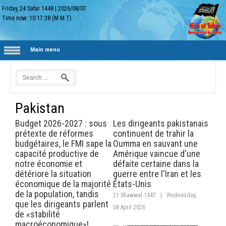
Friday, 24 Safar 1448
|
2026/08/07
Time now:
10:17:38
(M.M.T)
Main menu
Pakistan
Budget 2026-2027 : sous
Les dirigeants pakistanais
prétexte de réformes
continuent de trahir la
budgétaires, le FMI sape la
Oumma en sauvant une
capacité productive de
Amérique vaincue d'une
notre économie et
défaite certaine dans la
détériore la situation
guerre entre l'Iran et les
économique de la majorité
États-Unis
de la population, tandis
21 Shawwal 1447
|
Wednesday,
que les dirigeants parlent
08 April 2026
de «stabilité
macroéconomique»!