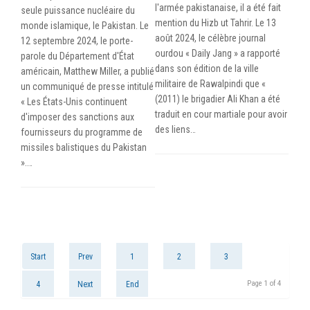
l'armée pakistanaise, il a été fait
seule puissance nucléaire du
mention du Hizb ut Tahrir. Le 13
monde islamique, le Pakistan. Le
août 2024, le célèbre journal
12 septembre 2024, le porte-
ourdou « Daily Jang » a rapporté
parole du Département d'État
dans son édition de la ville
américain, Matthew Miller, a publié
militaire de Rawalpindi que «
un communiqué de presse intitulé
(2011) le brigadier Ali Khan a été
« Les États-Unis continuent
traduit en cour martiale pour avoir
d'imposer des sanctions aux
des liens…
fournisseurs du programme de
missiles balistiques du Pakistan
».…
Start
Prev
1
2
3
Page 1 of 4
4
Next
End