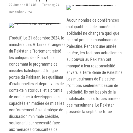
22 Jumada II 1446
|
Tuesday, 24
December 2024
Aucun nombre de conférences
multipartites et de journées de
solidarité ne changera quoi que
(Traduit) Le 21 décembre 2024, le
ce soit pour les musulmans de
ministère des Affaires étrangères
Palestine. Pendant une année
du Pakistan a "fortement rejeté
entière, les factions actuellement
les critiques des États-Unis
au pouvoir au Pakistan ont
concernant le programme de
manqué à leur responsabilité
missiles balistiques à longue
envers la Terre Bénie de Palestine.
portée du Pakistan, les qualifiant
Les musulmans de Palestine
d'irrationnelles et dépourvues de
n'ont pas seulement besoin de
contexte historique, et a promis
solidarité. Ils ont besoin de la
de continuer à développer ses
mobilisation des forces armées
capacités en matière de missiles
des musulmans. Le Pakistan
conformément à sa stratégie de
possède la septième force…
dissuasion minimale crédible,
soulignant leur nécessité face
aux menaces croissantes de