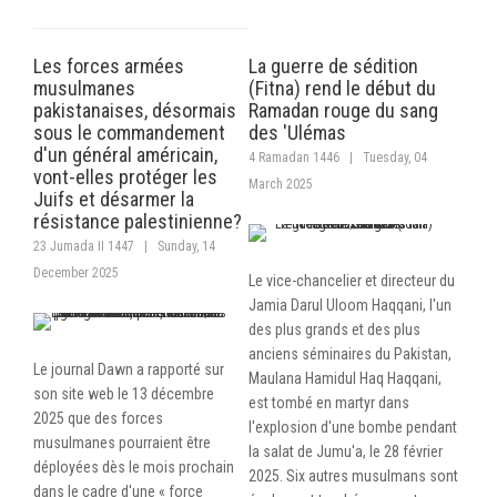
Les forces armées
La guerre de sédition
musulmanes
(Fitna) rend le début du
pakistanaises, désormais
Ramadan rouge du sang
sous le commandement
des 'Ulémas
d'un général américain,
4 Ramadan 1446
|
Tuesday, 04
vont-elles protéger les
March 2025
Juifs et désarmer la
résistance palestinienne?
23 Jumada II 1447
|
Sunday, 14
December 2025
Le vice-chancelier et directeur du
Jamia Darul Uloom Haqqani, l'un
des plus grands et des plus
anciens séminaires du Pakistan,
Le journal Dawn a rapporté sur
Maulana Hamidul Haq Haqqani,
son site web le 13 décembre
est tombé en martyr dans
2025 que des forces
l'explosion d'une bombe pendant
musulmanes pourraient être
la salat de Jumu'a, le 28 février
déployées dès le mois prochain
2025. Six autres musulmans sont
dans le cadre d'une « force