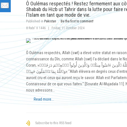
Ô Oulémas respectés ! Restez fermement aux cô
Shabab du Hizb ut Tahrir dans la lutte pour faire r
l'Islam en tant que mode de vie.
Published in
Pakistan
Be the first to comment!
8 Rabi' II 1446
|
Friday, 11 October 2024
Ô Oulémas respectés, Allah (swt) a élevé votre statut en raison
connaissance du Dîn, comme Allah (swt) l'a déclaré dans le N
Coran, ﴿يَرۡفَعِ ٱللَّهُ ٱلَّذِينَ ءَامَنُواْ مِنكُمۡ وَٱلَّذِينَ أُوتُواْ ٱلۡعِلۡمَ دَرَجَٰتٖۚ
وَٱللَّهُ بِمَا تَعۡمَلُونَ خَبِيرٞ﴾ “Allah élèvera en degrés ceux d'entre vous qui
auront cru et ceux qui auront reçu le savoir. Allah est Parfaite
Connaisseur de ce que vous faites.” [Sourate Al-Mujadala 11].
nous adressons…
Read more...
Subscribe to this RSS feed