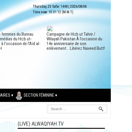
Thursday, 23 Safar 1448
|
2026/08/06
Time now:
15:31:13
(M.M.T)
s femmes du Bureau
Campagne de Hizb ut Tahrir /
 médias du Hizb ut-
Wilayah Pakistan À l’occasion du
à l'occasion de l'Aïd al-
14e anniversaire de son
H
enlèvement… Libérez Naveed Butt!
AIRES
SECTION FÉMININE
(LIVE) ALWAQIYAH TV