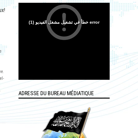
ux!
e
ve.
el-
i
r
ADRESSE DU BUREAU MÉDIATIQUE