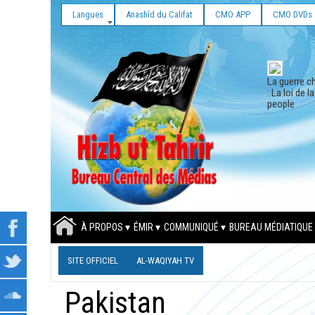
Langues
Anashîd du Califat
CMO APP
CMO DVDs 
La guerre ch
: La loi de l
people
À PROPOS
ÉMIR
COMMUNIQUÉ
BUREAU MÉDIATIQUE
SITE OFFICIEL
AL-WAQIYAH TV
Pakistan