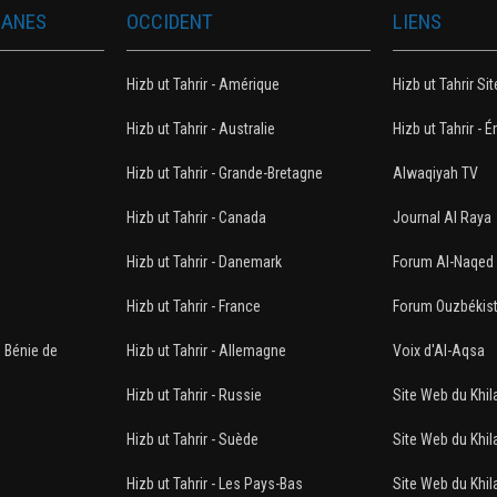
MANES
OCCIDENT
LIENS
Hizb ut Tahrir - Amérique
Hizb ut Tahrir Sit
Hizb ut Tahrir - Australie
Hizb ut Tahrir - É
Hizb ut Tahrir - Grande-Bretagne
Alwaqiyah TV
Hizb ut Tahrir - Canada
Journal Al Raya
n
Hizb ut Tahrir - Danemark
Forum Al-Naqed
Hizb ut Tahrir - France
Forum Ouzbékis
e Bénie de
Hizb ut Tahrir - Allemagne
Voix d'Al-Aqsa
Hizb ut Tahrir - Russie
Site Web du Khil
Hizb ut Tahrir - Suède
Site Web du Khil
Hizb ut Tahrir - Les Pays-Bas
Site Web du Khila