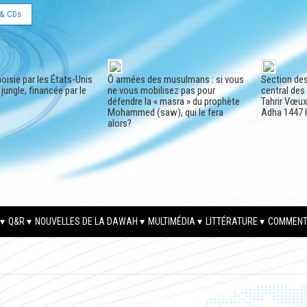
& CDs
oisie par les États-Unis
Ô armées des musulmans : si vous
Section de
a jungle, financée par le
ne vous mobilisez pas pour
central des
défendre la « masra » du prophète
Tahrir Vœux 
Mohammed (saw), qui le fera
Adha 1447 
alors?
Q&R
NOUVELLES DE LA DAWAH
MULTIMÉDIA
LITTÉRATURE
COMMENT