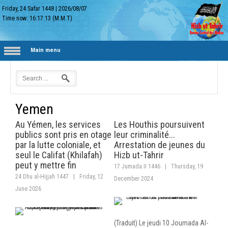
Friday, 24 Safar 1448
|
2026/08/07
Time now:
16:17:14
(M.M.T)
Main menu
Yemen
Au Yémen, les services
Les Houthis poursuivent
publics sont pris en otage
leur criminalité...
par la lutte coloniale, et
Arrestation de jeunes du
seul le Califat (Khilafah)
Hizb ut-Tahrir
peut y mettre fin
17 Jumada II 1446
|
Thursday, 19
24 Dhu al-Hijjah 1447
|
Friday, 12
December 2024
June 2026
(Traduit) Le jeudi 10 Joumada Al-