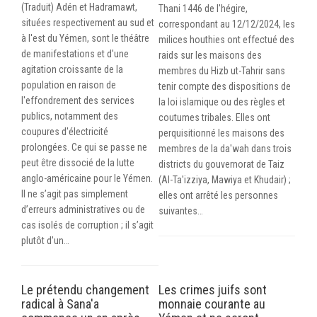
(Traduit) Adén et Hadramawt,
Thani 1446 de l'hégire,
situées respectivement au sud et
correspondant au 12/12/2024, les
à l'est du Yémen, sont le théâtre
milices houthies ont effectué des
de manifestations et d'une
raids sur les maisons des
agitation croissante de la
membres du Hizb ut-Tahrir sans
population en raison de
tenir compte des dispositions de
l'effondrement des services
la loi islamique ou des règles et
publics, notamment des
coutumes tribales. Elles ont
coupures d'électricité
perquisitionné les maisons des
prolongées. Ce qui se passe ne
membres de la da'wah dans trois
peut être dissocié de la lutte
districts du gouvernorat de Taiz
anglo-américaine pour le Yémen.
(Al-Ta'izziya, Mawiya et Khudair) ;
Il ne s’agit pas simplement
elles ont arrêté les personnes
d’erreurs administratives ou de
suivantes…
cas isolés de corruption ; il s’agit
plutôt d’un…
Le prétendu changement
Les crimes juifs sont
radical à Sana'a
monnaie courante au