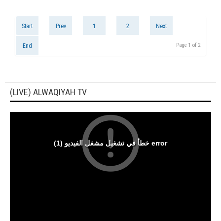
Start
Prev
1
2
Next
Page 1 of 2
End
(LIVE) ALWAQIYAH TV