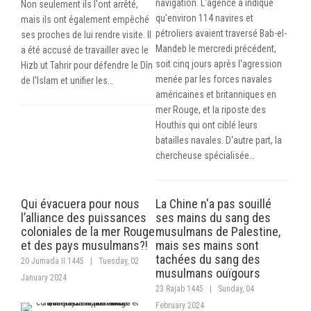
navigation. L'agence a indiqué
Non seulement ils l'ont arrêté,
qu'environ 114 navires et
mais ils ont également empêché
pétroliers avaient traversé Bab-el-
ses proches de lui rendre visite. Il
Mandeb le mercredi précédent,
a été accusé de travailler avec le
soit cinq jours après l'agression
Hizb ut Tahrir pour défendre le Dîn
menée par les forces navales
de l'Islam et unifier les…
américaines et britanniques en
mer Rouge, et la riposte des
Houthis qui ont ciblé leurs
batailles navales. D'autre part, la
chercheuse spécialisée…
Qui évacuera pour nous
La Chine n'a pas souillé
l’alliance des puissances
ses mains du sang des
coloniales de la mer Rouge
musulmans de Palestine,
et des pays musulmans?!
mais ses mains sont
tachées du sang des
20 Jumada II 1445
|
Tuesday, 02
musulmans ouïgours
January 2024
23 Rajab 1445
|
Sunday, 04
February 2024