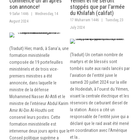
commence un an après
Yémen et ne seront
son annonce!
stoppés que par l'armée
du Khilafah (califat)
9 Safar 1446
|
Wednesday, 14
17 Muharram 1446
|
Tuesday, 23
August 2024
July 2024
(Traduit) Hier, mardi, à Sana'a, une
(Traduit) Un certain nombre de
formation ministérielle
martyrs et de blessés sont
composée de 19 portefeuilles
tombés suite aux raids lancés par
ministériels et de trois vice-
l'aviation de l'entité juive le
premiers ministres a été
samedi 20 juillet 2024 sur la ville
annoncée, dans laquelle le
de Hodeidah, à l'ouest du Yémen,
ministre de la défense
visant la centrale électrique et les
Mohammed Nasser Al-Atifi et le
réservoirs de carburant diesel de
ministre de l'intérieur Abdul Karim
la station. Axios a cité un
Amir Al-Din Al-Houthi ont
responsable de l'entité juive qui a
conservé leurs postes. Cette
déclaré que le raid avait été mené
formation ministérielle est
en coordination avec l'Amérique
intervenue deux jours après que le
et la…
Conseil politique suprême a