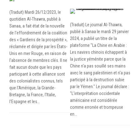
(Traduit) Mardi 26/12/2023, le
quotidien Al-Thawra, publié à
(Traduit) Le journal Al-Thawra,
Sanaa, a fait état de la nouvelle
publié à Sanaa le mardi 29 janvier
de l'effondrement de la coalition
2024, a publié un titre de la
des « Gardiens de la prospérité »,
plateforme "La Chine en Arabie :
réclamée et dirigée par les États-
Les navires chinois échappent à
Unis en mer Rouge, en raison de
la justice yéménite parce que la
l'absence de membres clés. Il ne
Chine n'a pas souillé ses mains
fait aucun doute que les pays
avec le sang palestinien et n'a pas
participant à cette alliance sont
participé à la destruction subie
des colonialistes connus, tels
par le Yémen." Le journal déclare :
que l'Amérique, la Grande-
"L'interprétation occidentale
Bretagne, la France, l'Italie,
américaine est considérée
l'Espagne et les…
comme erronée et trompeuse
en…