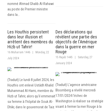
nommé Ahmad Ghalib Al-Rahawi
au poste de Premier ministre
dans la…
Les Houthis persistent
Des déclarations qui
dans leur illusion et
révèlent une partie des
arrêtent des membres du
objectifs de l'Amérique
Hizb ut Tahrir!
dans la guerre en mer
Rouge
16 Muharram 1446
|
Monday, 22
15 Rajab 1445
|
Saturday, 27
July 2024
January 2024
(Traduit) Le lundi 8 juillet 2024, les
(Traduit) L'agence américaine
Houthis ont enlevé Ustâdh Khalid
Bloomberg a révélé mercredi
Muhammad Al-Hami, membre du
17/01/2024 l'échec de
Hizb ut Tahrir, alors qu'il emmenait
Washington à réaliser sa stratégie
sa femme à l'hôpital de Souk Al-
visant à fermer la mer Rouge à la
Dhikr, dans le gouvernorat de Taiz.