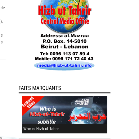
 de
),
e
és
ns
FAITS MARQUANTS
Who is Hizb ut Tahrir
s -