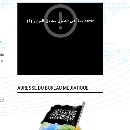
e
es
 du
 La
ADRESSE DU BUREAU MÉDIATIQUE
de