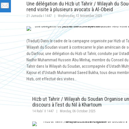
Une délégation du Hizb ut Tahrir / Wilayah du So
rend visite à plusieurs avocats à Al-Obeid
21 Jumada I 1447
|
Wednesday, 12 November 2025
(Traduit) Dans le cadre de la campagne organisée par Hizb ut Ta
Wilayah du Soudan visant à contrecarrer le plan américain de 
du Darfour, une délégation du Hizb ut Tahrir, conduite par Ustad
Nadhir Muhammad Hussein Abu Minhaj, membre du Conseil du 
Tahrir dans la Wilayah du Soudan, accompagnée d'Ustadh Muh
Kajour et d'Ustadh Muhammad Saeed Bukha, tous deux membr
Hizb, ont effectué des visites…
Hizb ut Tahrir / Wilayah du Soudan Organise u
discours à l'est du Nil à Khartoum
14 Rabi' II 1447
|
Monday, 06 October 2025