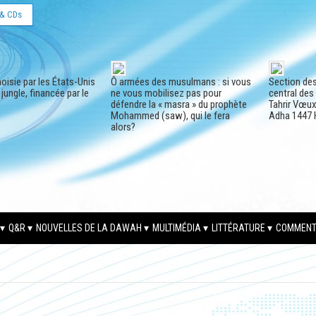
& CDs
oisie par les États-Unis
Ô armées des musulmans : si vous
Section de
a jungle, financée par le
ne vous mobilisez pas pour
central des
défendre la « masra » du prophète
Tahrir Vœux 
Mohammed (saw), qui le fera
Adha 1447 
alors?
Q&R
NOUVELLES DE LA DAWAH
MULTIMÉDIA
LITTÉRATURE
COMMENT