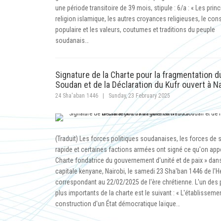
une période transitoire de 39 mois, stipule : 6/a : « Les princ
religion islamique, les autres croyances religieuses, le co
populaire et les valeurs, coutumes et traditions du peuple
soudanais…
Signature de la Charte pour la fragmentation d
Soudan et de la Déclaration du Kufr ouvert à Na
24 Sha'aban 1446
|
Sunday, 23 February 2025
(Traduit) Les forces politiques soudanaises, les forces de 
rapide et certaines factions armées ont signé ce qu'on appe
Charte fondatrice du gouvernement d'unité et de paix » dans
capitale kenyane, Nairobi, le samedi 23 Sha'ban 1446 de l'H
correspondant au 22/02/2025 de l'ère chrétienne. L'un des 
plus importants de la charte est le suivant : « L'établissemen
construction d'un État démocratique laïque…