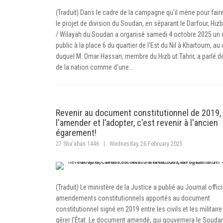
(Traduit) Dans le cadre de la campagne qu'il mène pour fai
le projet de division du Soudan, en séparant le Darfour, Hizb 
/ Wilayah du Soudan a organisé samedi 4 octobre 2025 un 
public à la place 6 du quartier de l'Est du Nil à Khartoum, au
duquel M. Omar Hassan, membre du Hizb ut Tahrir, a parlé de
de la nation comme d'une…
Revenir au document constitutionnel de 2019,
l'amender et l’adopter, c'est revenir à l'ancien
égarement!
27 Sha'aban 1446
|
Wednesday, 26 February 2025
(Traduit) Le ministère de la Justice a publié au Journal offici
amendements constitutionnels apportés au document
constitutionnel signé en 2019 entre les civils et les militair
gérer l'État. Le document amendé, qui gouvernera le Souda