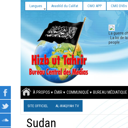
Langues
Anashîd du Califat
CMO APP
CMO DVDs 
La guerre ch
: La loi de l
people
À PROPOS
ÉMIR
COMMUNIQUÉ
BUREAU MÉDIATIQUE
SITE OFFICIEL
AL-WAQIYAH TV
Sudan