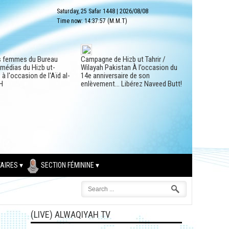
Saturday, 25 Safar 1448
|
2026/08/08
Time now:
14:37:58
(M.M.T)
s femmes du Bureau
Campagne de Hizb ut Tahrir /
 médias du Hizb ut-
Wilayah Pakistan À l’occasion du
à l'occasion de l'Aïd al-
14e anniversaire de son
H
enlèvement… Libérez Naveed Butt!
AIRES
SECTION FÉMININE
(LIVE) ALWAQIYAH TV