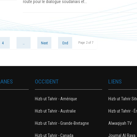
route pour le dialogue soudanais et…
Page 2 of 7
4
…
Next
End
MANES
OCCIDENT
LIENS
Hizb ut Tahrir - Amérique
Hizb ut Tahrir Sit
Hizb ut Tahrir - Australie
Hizb ut Tahrir - É
Hizb ut Tahrir - Grande-Bretagne
Alwaqiyah TV
Hizb ut Tahrir - Canada
Journal Al Raya