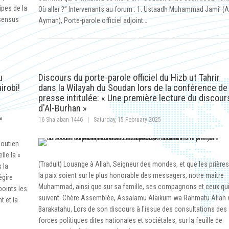
ipes de la
Où aller ?” Intervenants au forum : 1. Ustaadh Muhammad Jami’ (
nsensus
Ayman), Porte-parole officiel adjoint…
u
Discours du porte-parole officiel du Hizb ut Tahrir
irobi!
dans la Wilayah du Soudan lors de la conférence de
presse intitulée: « Une première lecture du discour
d'Al-Burhan »
16 Sha'aban 1446
|
Saturday, 15 February 2025
soutien
lle la «
(Traduit) Louange à Allah, Seigneur des mondes, et que les prières
 la
la paix soient sur le plus honorable des messagers, notre maître
égire
Muhammad, ainsi que sur sa famille, ses compagnons et ceux qui
points les
suivent. Chère Assemblée, Assalamu Alaikum wa Rahmatu Allah
t et la
Barakatahu, Lors de son discours à l'issue des consultations des
forces politiques dites nationales et sociétales, sur la feuille de