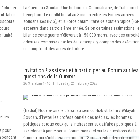
re échouer
La Guerre au Soudan: Une histoire de Colonialisme, de Trahison et
ut Tahrir
Déception Le conflit brutal au Soudan entre les Forces armées
discours
soudanaises (FAS), et la Force paramilitaire de soutien rapide (FSR
 cours
est entré dans sa troisième année. Selon certaines estimations, l
 l'unité
bilan de cette guerre s'élèverait à 150 000 morts, avec des atrocit
odieuses commises par les deux camps, y compris des exécutio
de sang-froid, des actes de torture…
Invitation à assister et à participer au Forum sur les
questions de la Oumma
26 Sha'aban 1446
|
Tuesday, 25 February 2025
(Traduit) Nous avons le plaisir, au sein du Hizb ut Tahrir / Wilayah
el les
Soudan, d'inviter les professionnels des médias, les hommes
politiques et tous ceux qui s'intéressent aux affaires publiques à
es pour
assister et à participer au Forum mensuel sur les questions de la
n pendant
Oumma, qui s'intitulera ce mois-ci : “Soudan entre deux document