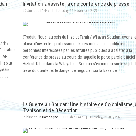
udan
Invitation à assister à une conférence de presse
20 Jumada I 1447
|
Tuesday, 11 November 2025
(Traduit) Nous, au sein du Hizb ut Tahrir / Wilayah Soudan, avons l
hrir /
plaisir d'inviter les professionnels des médias, les politiciens et l
séparation
personnes intéressées par les affaires publiques à assister à la
h Al-
conférence de presse au cours de laquelle le porte-parole officiel
Hizb ut
Hizb ut Tahrir dans la Wilayah du Soudan s'exprimera sur le sujet :
yiddin
trêve du Quartet et le danger de négocier sur la base de…
es du
n
La Guerre au Soudan: Une histoire de Colonialisme, 
Trahison et de Déception
Published in
Campagne
10 Safar 1447
|
Tuesday, 22 July 2025