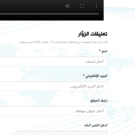
تعليقات الزوَّار
تأكد من ادخال المعلومات في المناطق المشار إليها ب(*) . علامات HTML غير مسموحة
اسم *
البريد الإلكتروني *
رابط الموقع
أدخل النص أدناه