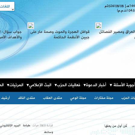
اللغات
هـ
|
2026/08/08
م
04:3
(ت.م.م)
لعراق ومصير الفصائل
قوافل الهجرة والموت وصمة عار على
جواب سؤال: ا
جبين الأنظمة الحاكمة
والأهداف الأم
جوبة الأسئلة
أخبار الدعوة
فعاليات الحزب
البث الإعلامي
المرئيات
الم
يات الحزب
مجلة مختارات
مجلة الوعي
منتدى العقاب
منتدى الناقد
أرشيف ا
قراءة 2803 مرات
طباعة
البريد الإلكتروني
كٌن أول من يعلق!
وسائط