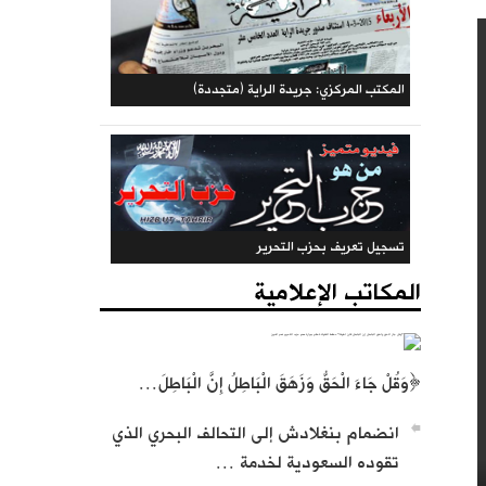
حملات الحزب
المكتبة الحزبية
المكاتب الإعلامية
﴿وَقُلْ جَاءَ الْحَقُّ وَزَهَقَ الْبَاطِلُ إِنَّ الْبَاطِلَ…
المكتب المركزي: جريدة الراية (متجددة)
انضمام بنغلادش إلى التحالف البحري الذي
تقوده السعودية لخدمة …