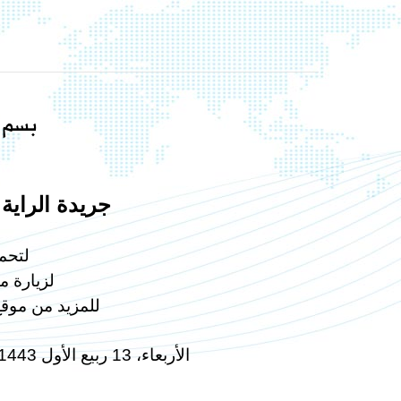
بسم ا
جريدة الراية: أ
لتحم
لزيارة م
للمزيد من موق
الأربعاء، 13 ربيع الأول 1443هـ الموافق 20 تشرين الأول/أكتوبر 2021م