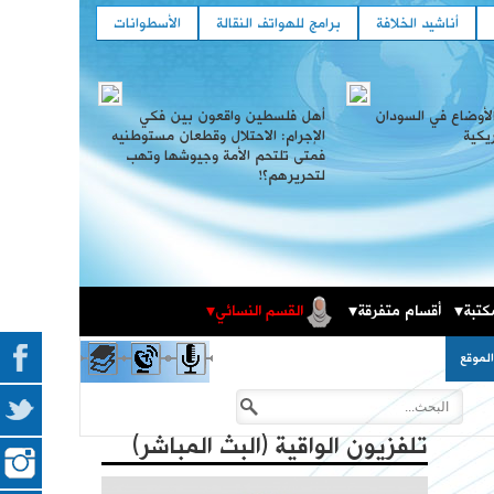
أناشيد الخلافة
برامج للهواتف النقالة
الأسطوانات
لأوضاع في السودان
أهل فلسطين واقعون بين فكي
ريكية
الإجرام: الاحتلال وقطعان مستوطنيه
فمتى تلتحم الأمة وجيوشها وتهب
لتحريرهم؟!
كتبة
أقسام متفرقة
القسم النسائي
المكتبة الثقافية
فعاليات حزب التحرير العالمية في الذكرى المئوية لهدم
لموقع
الخلافة
تلفزيون الواقية (البث المباشر)