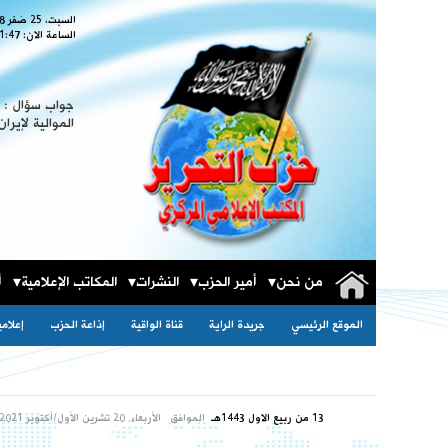
السبت، 25 صَفر 1448
الساعة الان:
1:48
جواب سؤال : ا
الموالية لإيران
من نحن
أمير الحزب
النشرات
المكاتب الإعلامية
أ
الموقع الرئيسي
جريدة الراية
قناة الواقية
إذاعة الحزب
إعلام
13 من ربيع الاول 1443هـ
الموافق
الأربعاء, 20 تشرين الأول/أكتوبر 2021مـ