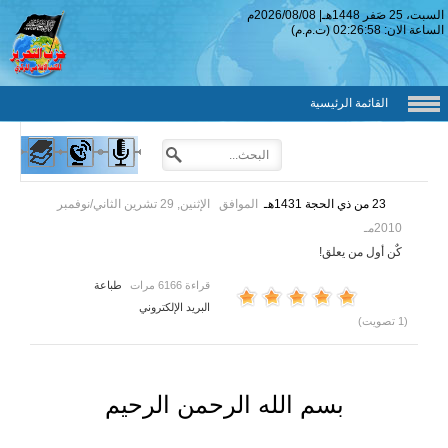
السبت، 25 صَفر 1448
هـ
|
2026/08/08
م
الساعة الان:
02:26:59
(ت.م.م)
القائمة الرئيسية
23 من ذي الحجة 1431هـ
الموافق
الإثنين, 29 تشرين الثاني/نوفمبر
2010مـ
كٌن أول من يعلق!
قراءة 6166 مرات
طباعة
البريد الإلكتروني
(1 تصويت)
بسم الله الرحمن الرحيم