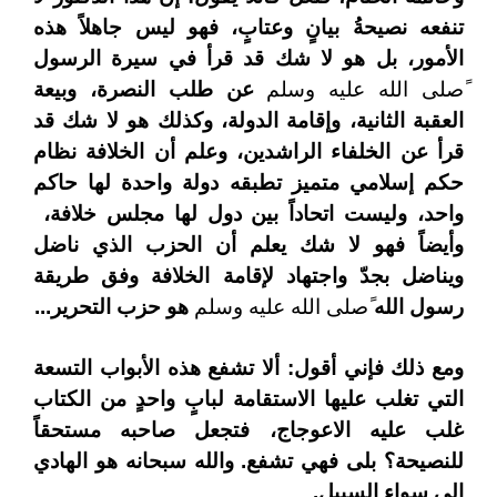
تنفعه نصيحةُ بيانٍ وعتابٍ، فهو ليس جاهلاً هذه
الأمور، بل هو لا شك قد قرأ في سيرة الرسول
ًصلى الله عليه وسلم
عن طلب النصرة، وبيعة
العقبة الثانية، وإقامة الدولة، وكذلك هو لا شك قد
قرأ عن الخلفاء الراشدين، وعلم أن الخلافة نظام
حكم إسلامي متميز تطبقه دولة واحدة لها حاكم
واحد، وليست اتحاداً بين دول لها مجلس خلافة،
وأيضاً فهو لا شك يعلم أن الحزب الذي ناضل
ويناضل بجدّ واجتهاد لإقامة الخلافة وفق طريقة
رسول الله
ًصلى الله عليه وسلم
هو حزب التحرير...
ومع ذلك فإني أقول: ألا تشفع هذه الأبواب التسعة
التي تغلب عليها الاستقامة لبابٍ واحدٍ من الكتاب
غلب عليه الاعوجاج، فتجعل صاحبه مستحقاً
للنصيحة؟ بلى فهي تشفع. والله سبحانه هو الهادي
إلى سواء السبيل.