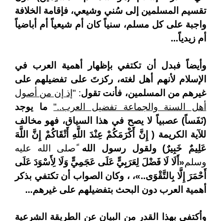
تقسيم المسلمين إلى سُني وشيعي، فإقامة الخلافة
واجبة على كل مسلم، سنياً كان أم شيعياً أم أباضياً
أم زيدياً...
وأيضاً فبدل أن تكتفي بإظهار أهمية العرب في
الإسلام لأنهم أهل لغته، ركزتَ على تفضيلهم على
غيرهم من المسلمين، فأنت تقول
: "
إذ إن من أصول
أهل السنة والجماعة تفضيل العرب.."
ما يوجد
(نَفَساً) عصبياً لا يصح في هذا السياق، فهو مخالف
للآية الكريمة ( إِنَّ أَكْرَمَكُمْ عِنْدَ اللَّهِ أَتْقَاكُمْ إِنَّ اللَّهَ
عَلِيمٌ خَبِيرٌ) ولقول رسول الله
ًصلى الله عليه
وسلم
«أَلَا لَا فَضْلَ لِعَرَبِيٍّ عَلَى عَجَمِيٍّ وَلَا لِأَسْوَدَ عَلَى
أَحْمَرَ إِلَّا بِالتَّقْوَى..»، ، وكان الصواب أن تكتفي بذكر
أهمية العرب دون البحث بتفضيلهم على غيرهم...
وأكتفي بهذا القدر من البيان عن الطريقة الشرعية