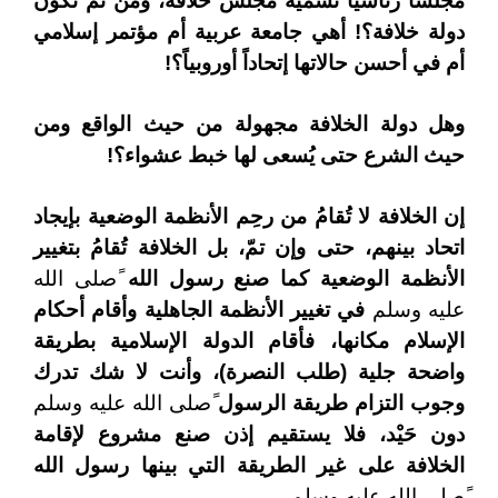
مجلساً رئاسياً تسميه مجلس خلافة، ومن ثم تكون
دولة خلافة؟! أهي جامعة عربية أم مؤتمر إسلامي
أم في أحسن حالاتها إتحاداً أوروبياً؟!
وهل دولة الخلافة مجهولة من حيث الواقع ومن
حيث الشرع حتى يُسعى لها خبط عشواء؟!
إن الخلافة لا تُقامُ من رحِم الأنظمة الوضعية بإيجاد
اتحاد بينهم، حتى وإن تمّ، بل الخلافة تُقامُ بتغيير
الأنظمة الوضعية كما صنع رسول الله
ًصلى الله
عليه وسلم
في تغيير الأنظمة الجاهلية وأقام أحكام
الإسلام مكانها، فأقام الدولة الإسلامية بطريقة
واضحة جلية (طلب النصرة)، وأنت لا شك تدرك
وجوب التزام طريقة الرسول
ًصلى الله عليه وسلم
دون حَيْد، فلا يستقيم إذن صنع مشروع لإقامة
الخلافة على غير الطريقة التي بينها رسول الله
ًصلى الله عليه وسلم
.