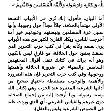
لِلَّهِ وَلِكِتَابِهِ وَلِرَسُولِهِ وَلِأَئِمَّةِ الْمُسْلِمِينَ وَعَامَّتِهِمْ
»
أما البيان، فأقول: إنك تُرى في الأبواب التسعة
الأولى مهتماً بالخلافة، جادّاً مجدّاً حول وجوبها، وأنها
سبيل عزة المسلمين ونهضتهم وعودتهم خير أمة
أخرجت للناس، ويكاد القارئ لكثير من هذه الأبواب
يرى نفسه وكأنه يقرأ في كتب حزب التحرير الذي
سبقك بعقود حول الخلافة، مع فارقٍ ليس بالكبير،
وهو أنه يراك في كتابك
تنقل أقوال المجتهدين
السابقين والفقهاء عن ضرورة الخلافة وأهميتها
ووجوبها، وفي كتب حزب التحرير فإن هذه الضرورة
والأهمية والوجوب مستنبطة باجتهادٍ صحيحٍ من
أدلتها الشرعية المعتبرة عند الحزب وهي (كتاب الله
وسنة رسوله، وما أرشدا إليه من إجماع الصحابة
دون غيرهم والقياس الشرعي، أي الذي وردت علته
في النصوص الشرعية وليس بالعقل).