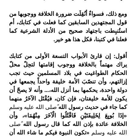
ومع ذلك، فسواءٌ أنُقِلَت ضرورة الخلافة ووجوبها من
قول المجتهدين السابقين كما فعلت في كتابك، أم
استُنبِطت باجتهاد صحيح من الأدلة الشرعية كما
فعلنا في كتبنا، فكل هذا هو خير.
أقول: إن قارئ الأبواب التسعة الأولى من كتابك
يراك مهتماً بالخلافة ووجوب إقامتها لتحِلّ محلّ
الحكام الطواغيت في بلاد المسلمين حيث تجب
إزالتهم، وأن تنصّبَ الأمة خليفة واحداً يجمعها في
دولة واحدة، يحكمها بما أنزل الله،... وأنه لا يصحّ أن
يكون للأمة خليفتان، فإن كان، فيُقْتَل الآخَرُ منهما
كما جاء في حديث رسول الله
ًصلى الله عليه وسلم
«
إذَا بُويِعَ لِخَلِيفَتَيْنِ فَاقْتُلُوا الْآخَرَ مِنْهُمَا
»
، وأن
الخلافة عائدة بإذن الله كما قال رسول الله
ًصلى
الله عليه وسلم
«
تكون النبوة فيكم ما شاء الله أن