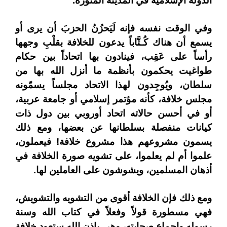
الدولة الإسلامية في المدينة المنورة.
وفي الوقت نفسه فإنه لَيَحزُنُ الحزبَ أن يرى أو
يسمع أن هناك كُـتَّاباً يدعون للخلافة بقلْبِ وجهها
رأساً على عَقِب، فينادون بها اتحاداً بين حكام
طواغيت يحكمون بأنظمة ما أنزل الله بها من
سلطان، ويُوجِدون لهذا الاتحاد مجلساً يسمّونه
مجلس خلافة، كأنه مؤتمر إسلامي أو جامعة عربية،
أو في أحسن حالاته اتحاد أوروبي بين دول ذات
كيانات منفصلة بسلطانها عن بعضها، ومع ذلك
يسمون مشروعهم هذا مشروع خلافة! فيعملون،
علموا أم لم يعلموا، على تشويه صورة الخلافة في
أذهان المسلمين، ويشوشون على العاملين لها.
ومع ذلك فإن الخلافة أقوى من التشويه والتشويش،
فهي مسطورة قولاً وفعلاً في كتاب الله وسنة
رسوله وإجماع صحابته، وهي بإذن الله ستعود خلافة