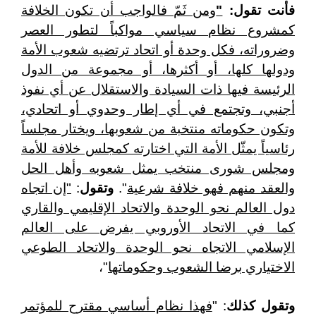
فأنت تقول:
"
ومن ثَمّ فالواجب أن تكون الخلافة
كمشروع نظام سياسي مواكباً لتطور العصر
وضروراته، فكل وحدة أو اتحاد ترتضيه شعوب الأمة
ودولها كلها، أو أكثرها، أو مجموعة من الدول
الرئيسة فيها ذات السيادة والاستقلال عن أي نفوذ
أجنبي، وتجتمع في أي إطار وحدوي أو اتحادي،
وتكون حكوماته منتخبة من شعوبها، ويختار مجلساً
رئاسياً يمثّل الأمة التي اختارته كمجلس خلافة للأمة
ومجلس شورى منتخب يمثل شعوبه وأهل الحل
والعقد منهم فهو خلافة شرعية
".
وتقول
:
"إن اتجاه
دول العالم نحو الوحدة والاتحاد الإقليمي والقاري
كما في الاتحاد الأوروبي يفرض على العالم
الإسلامي الاتجاه نحو الوحدة والاتحاد الطوعي
الاختياري برضا الشعوب وحكوماتها
"،
وتقول كذلك
: "
فهذا نظام أساسي مقترح للمؤتمر