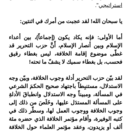
استراتيجي
".
يا سبحان الله! لقد عجبت من أمرك في اثنتين:
أما الأولى: فإنه يكاد يكون (إجماعاً)، بين أعداء
الإسلام وبين أنصار الإسلام، أَنَّ حزب التحرير قد
غطّى موضوع إقامة الخلافة، ليس بغطاء رقيق
فحسب، بل بغطاء سميك لا يشفّ ما تحته!
لقد بيّن حزب التحرير أدلة وجوب الخلافة، وبيّن وجه
الاستدلال، مستنبِطاً باجتهاد صحيح الحكمَ الشرعي
في المسألة، ومبيناً وجه الاستدلال وانطباقَ الأدلةِ
على المسألة المستدَل عليها، وخَلَصَ من ذلك إلى
وجوب الخلافة ووجوب العمل لها، وسطّر ذلك في
كتبه الوفيرة، وأقام مؤتمر الخلافة الذي حضره مئة
ألف أو يزيدون، وعقد مؤتمر العلماء حول الخلافة