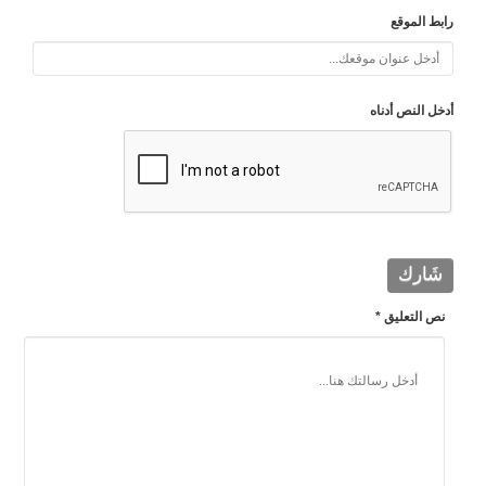
رابط الموقع
أدخل النص أدناه
نص التعليق *