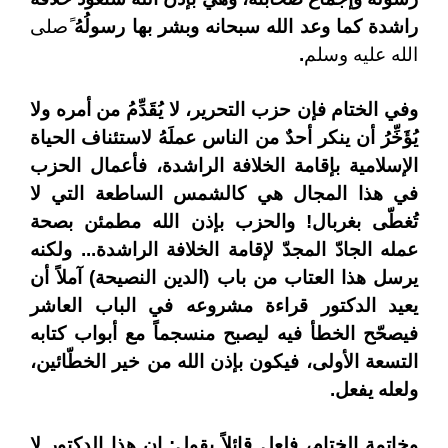
راشدة كما وعد الله سبحانه وبشر بها رسولُهُ
ًصلى
الله عليه وسلم
.
وفي الختام فإن حزب التحرير، لا يُقَدِّمُ من أمره ولا
يُؤَخِّرُ أن ينكر أحدٌ من الناس عملَهُ لاستئناف الحياة
الإسلامية بإقامة الخلافة الراشدة، فأعمال الحزب
في هذا المجال هي كالشمس الساطعة التي لا
تُغطّى بغربال! والحزب بإذن الله مطمئن بصحة
عمله الجادّ المجدّ لإقامة الخلافة الراشدة... ولكنه
يرسل هذا العتاب من باب (الدين النصيحة) آملاً أن
يعيد الدكتور قراءة مشروعه في الباب العاشر
فيصحّح الخطأ فيه ليصبح منسجماً مع أبواب كتابه
التسعة الأولى، فيكون بإذن الله من خير الخطّائين،
ولعله يفعل.
وخاتمة الختام، فلعل قائلاً يقول: إن هذا الدكتور لا