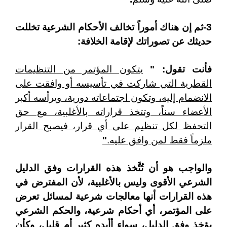
3-ثم إن هناك أموراً تخالف الأحكام الشرعية تخللت
حديثك عن تصوراتك لإقامة الخلافة:
فأنت تقول: "
يتكون المؤتمر من التنظيمات
القطرية التي شاركت في تأسيسه أو وافقت على
الانضمام إليه، وتكون اجتماعاته دورية، ويرأسه أكبر
الأعضاء سناً، وتتخذ قراراته بالأغلبية، مع حق
التحفظ لكل تنظيم على أي قرار، فيصبح القرار
ملزماً فقط لمن وافق عليه.
"
والواجب هو أن تُتَّخذ هذه القرارات وفق الدليل
الشرعي الأقوى وليس بالأغلبية، لأن المفترض في
هذه القرارات أنها معالجات شرعية لمسائل تعرض
على المؤتمر، أي أحكام شرعية، والحكم الشرعي
يؤخذ وفق الدليل، سواء أأيده كثير أم قليل، وكأن