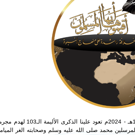
في شهر رجب المحرم من هذا العام 1445هـ - 2024م تعود علينا الذكرى الأليمة ا
المرسلين محمد صلى الله عليه وسلم وصحابته الغر الميام