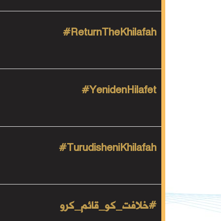
#ReturnTheKhilafah
YenidenHilafet#
TurudisheniKhilafah#
#خلافت_كو_قائم_كرو