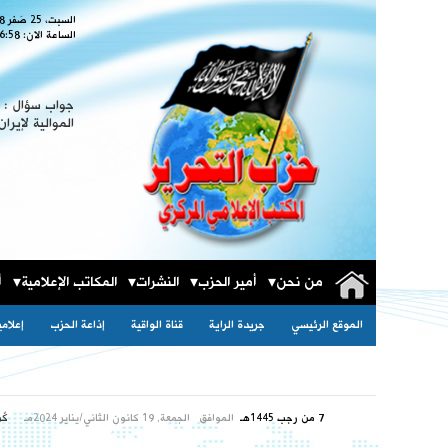
السبت، 25 صَفر 1448
الساعة الان:
6:59
جواب سؤال : ا
الموالية لإيران
من نحن
أمير الحزب
النشرات
المكاتب الإعلامية
أ
الموقع الرئيسي
جريدة الراية
قناة الواقية
إذاعة الحزب
إعلام
7 من رجب 1445هـ
الموافق
الجمعة, 19 كانون الثاني/يناير 2024مـ
كٌ