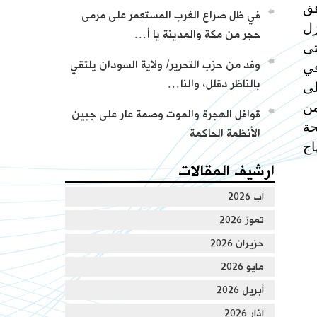
م عام 1342هـ الموافق
في ظل صراع الغرب المستعمر على مرمى
زل
حجر من مكة والمدينة يا أ…
من كلمات وأجوبة العالم عطاء أبو الرشتة
مسلمة حتى
وفد من حزب التحرير/ ولاية السودان يلتقي
في
بالناظر دقلل، والنا…
لى
من
قوافل الهجرة والموت وصمة عار على جبين
حة
الأنظمة الحاكمة
اج
ارشيف المقالات
آب 2026
تموز 2026
حزيران 2026
مايو 2026
أبريل 2026
آذار 2026