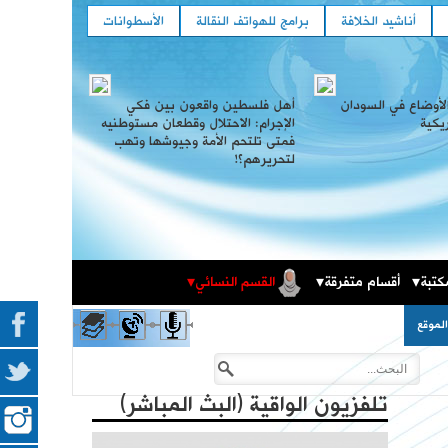
أناشيد الخلافة
برامج للهواتف النقالة
الأسطوانات
لأوضاع في السودان
أهل فلسطين واقعون بين فكي
ريكية
الإجرام: الاحتلال وقطعان مستوطنيه
فمتى تلتحم الأمة وجيوشها وتهب
لتحريرهم؟!
كتبة
أقسام متفرقة
القسم النسائي
المكتبة الثقافية
فعاليات حزب التحرير العالمية في الذكرى المئوية لهدم
لموقع
الخلافة
تلفزيون الواقية (البث المباشر)