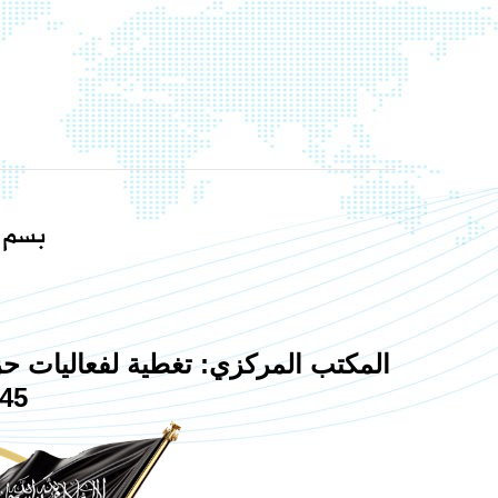
بسم ا
المكتب المركزي: تغطية لفعاليات حز
1445هـ 