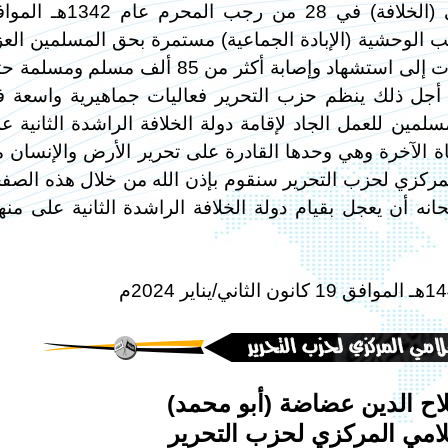
رضي الله عنهم وإلغاء نظام الحكم الإسلامي (الخلافة) في 28 من رجب المحر
 الغاصب الوحشية (الإبادة الجماعية) مستمرة بحق المسلمين الع
في قطاع غزة والضفة الغربية المحتلة والتي أدت إلى استشهاد وإصابة أكثر من 85 ألف مسلم و
 أجل ذلك ينظم حزب التحرير فعاليات جماهيرية واسعة 
لمين للعمل الجاد لإقامة دولة الخلافة الراشدة الثانية ع
جاة الآخرة وهي وحدها القادرة على تحرير الأرض والإنسان 
المركزي لحزب التحرير سنقوم بإذن الله من خلال هذه الصف
انه أن يعجل بقيام دولة الخلافة الراشدة الثانية على منه
ح الدين عضاضة (أبو محمد)
لامي المركزي لحزب التحرير