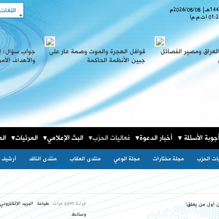
اللغات
هـ
|
2026/08/08
م
01:2
(ت.م.م)
لعراق ومصير الفصائل
قوافل الهجرة والموت وصمة عار على
جواب سؤال: ا
جبين الأنظمة الحاكمة
والأهداف الأم
جوبة الأسئلة
أخبار الدعوة
فعاليات الحزب
البث الإعلامي
المرئيات
الم
يات الحزب
مجلة مختارات
مجلة الوعي
منتدى العقاب
منتدى الناقد
أرشيف ا
قراءة 6397 مرات
طباعة
البريد الإلكتروني
ن أول من يعلق!
وسائط