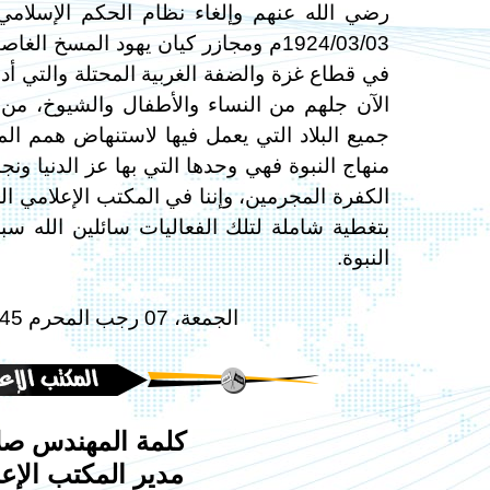
1924/03/03م ومجازر كيان يهود المسخ
الآن جلهم من النساء والأطفال والشيوخ، من
جميع البلاد التي يعمل فيها لاستنهاض همم المس
منهاج النبوة فهي وحدها التي بها عز الدنيا ون
الكفرة المجرمين، وإننا في المكتب الإعلامي 
بتغطية شاملة لتلك الفعاليات سائلين الله سبح
النبوة.
الجمعة، 07 رجب المحرم 1445هـ الموافق 19 كانون الثاني/يناير 2024م
كلمة المهندس صلا
مدير المكتب الإع