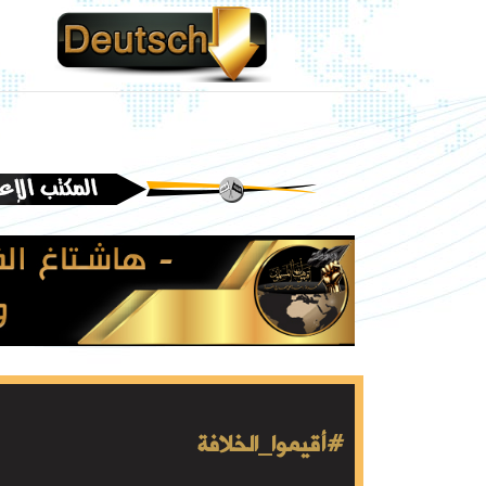
#أقيموا_الخلافة