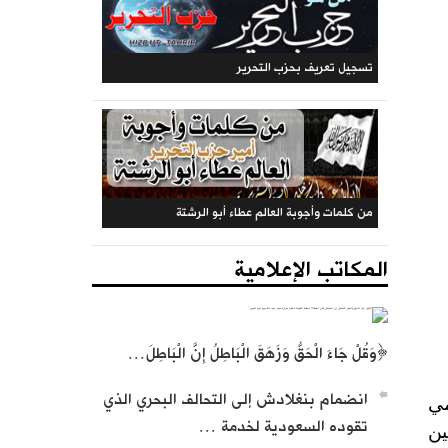
المكتب المركزي: جريدة الراية (متجددة)
المكاتب الإعلامية
﴿وَقُلْ جَاءَ الْحَقُّ وَزَهَقَ الْبَاطِلُ إِنَّ الْبَاطِلَ…
تسجيل تعريف بحزب التحرير
انضمام بنغلادش إلى التحالف البحري الذي
لـ103 لهدم مجرمي
تقوده السعودية لخدمة …
ين