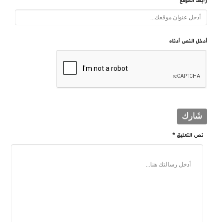
رابط الموقع
أدخل النص أدناه
نص التعليق *