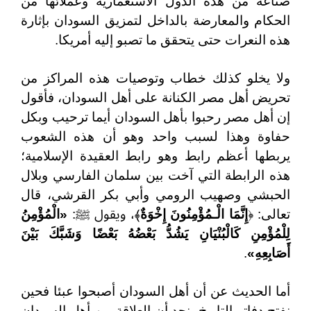
صناعة من هذه الدول الاستعمارية وعملائها من
الحكام والمعارضة بالداخل لتمزيق السودان بإثارة
هذه النعرات حتى يتحقق ما تصبو إليه أمريكا.
ولا يخلو كذلك خطاب وتوصيات هذه المراكز من
تحريض أهل مصر الكنانة على أهل السودان، فأقول
إن أهل مصر رحبوا بأهل السودان أيما ترحيب وبكل
حفاوة وهذا لسبب واحد وهو أن هذه الشعوب
يربطها أعظم رابط وهو رابط العقيدة الإسلامية؛
هذه الرابطة التي آخت بين سلمان الفارسي وبلال
الحبشي وصهيب الرومي وأبي بكر القرشي، قال
تعالى: ﴿
إِنَّمَا الْـمُؤْمِنُونَ إِخْوَةٌ
﴾، ويقول ﷺ:
«الْمُؤْمِنُ
لِلْمُؤْمِنِ كَالْبُنْيَانِ يَشُدُّ بَعْضُهُ بَعْضًا وَشَبَّكَ بَيْنَ
أَصَابِعِهِ»
.
أما الحديث عن أن أهل السودان أصبحوا عبئا فحين
نفتح دفاتر التاريخ، نجد أن العلاقة بين أهل السودان