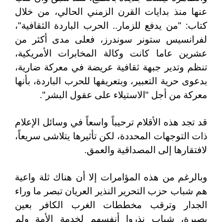
عنها منذ بدايات القرن الزمني الحالي، من خلال
كتاب: "من يدفع للزمار.. الحرب الباردة الثقافية"،
لفرانسيس ستونر سوندرز، فعلى مدى أكثر من
عشرين عاما كانت وكالة المخابرات الأمريكية،
تنظم وتدير جبهة ثقافية عريضة في معركة ضارية،
بدعوى حرية التعبير، وبتعريفها للحرب الباردة، بأنها
معركة من أجل "الاستيلاء على عقول البشر".
قد تجد هذه الأقلام ترحيباً واسعاً في وسائل الإعلام
ذات التوجهات المحددة، لكن تأثيرها يتلاشى سريعاً،
لافتقارها إلى المصداقية والعمق.
وبالرغم من هذه المؤامرات إلا أن هناك ثلة واعية
هم شباب حزب التحرير النذير العريان تبصر ما وراء
الجدار وترقب مخططات الغرب الكافر بعين
بصيرة، شباب نذروا أنفسهم لخدمة الأمة ولم