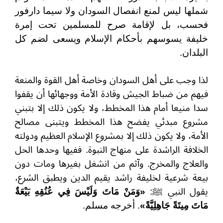
شملها ليس لمنع انفصال السودان ولا سيما دارفور
فحسب، بل لإقامة صرح للمسلمين تحت إمرة
خليفة يسوسهم بأحكام الإسلام ويسعى لضم كل
البلدان.
لذا وجب على أهل السودان وخاصة أهل القوة والمنعة
فيهم من ضباط الجيش وقادة الأمة ووجهائها أن يقفوا
سدا منيعا أمام هذا المخطط، ولا يكون ذلك إلا بتبني
مشروع مبدئي يفضح هذا المخطط ويتبنى مصالح
الأمة، ولا يكون ذلك إلا بمشروع الإسلام العظيم ودولته
الخلافة الراشدة على منهاج النبوة. ففيها وحدها الحل
والعلاج والمخرج. وآثم من انشغل بغيرها ومات دون
بيعة شرعية لخليفة راشد يقيم الدين ويطبق الشرع،
يقول النبي ﷺ:
«وَمَنْ مَاتَ وَلَيْسَ فِي عُنُقِهِ بَيْعَةٌ
مَاتَ مِيتَةً جَاهِلِيَّةً»
. أخرجه مسلم.