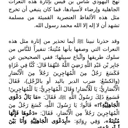
نهج اليهودي شاس بن قيس بإثارة هذه النعرات
الجاهلية وإرضاء لأسيادها، فما كان ينبغي أن تخرج
مثل هذه الألفاظ العنصرية القميئة من مسلمة
تشهد أن لا إله إلا الله محمد رسول الله.
وقد حذرنا نبينا ﷺ أيما تحذير من إثارة مثل هذه
النعرات التي وصفها بأنها مُنْتِنةٌ؛ تنفيراً للنَّاس من
سلوك طريقها واتِّباع سبيلها؛ ففي الصحيحين عن
جَابِر بْن عَبْدِ اللَّهِ رَضِيَ اللَّهُ عَنْهُمَا قَالَ: كُنَّا فِي غَزَاةٍ
فَكَسَعَ رَجُلٌ مِنَ الْمُهَاجِرِينَ رَجُلاً مِنَ الْأَنْصَارِ
(والكسْعُ: ضرب الدبر باليد أو بالرِّجْل)، فَقَالَ
الْأَنْصَارِيُّ: يَا لَلْأَنْصَارِ! وَقَالَ الْمُهَاجِرِيُّ: يَا لَلْمُهَاجِرِينَ!
فَسَمِعَ ذَلِكَ رَسُولُ اللَّهِ ﷺ، فَقَالَ:
«مَا بَالُ دَعْوَى
الْجَاهِلِيَّةِ؟!»
قَالُوا: يَا رَسُولَ اللَّهِ، كَسَعَ رَجُلٌ مِنَ
الْمُهَاجِرِينَ رَجُلاً مِن الْأَنْصَارِ، فَقَالَ:
«دَعُوهَا فَإِنَّهَا
مُنْتِنَةٌ»
، وَفِي رِوَايَةٍ:
«أَبِدَعْوَى الْجَاهِلِيَّةِ وَأَنَا بَيْنَ