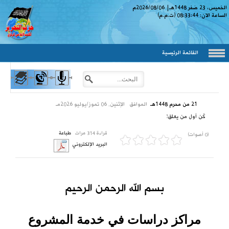
الخميس، 23 صَفر 1448
هـ
|
2026/08/06
م
الساعة الان:
08:33:45
(ت.م.م)
القائمة الرئيسية
21 من محرم 1448هـ
الموافق
الإثنين, 06 تموز/يوليو 2026مـ
كٌن أول من يعلق!
قراءة 314 مرات
طباعة
(0 أصوات)
البريد الإلكتروني
بسم الله الرحمن الرحيم
مراكز دراسات في خدمة المشروع