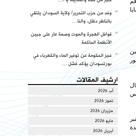
قم
يا
وفد من حزب التحرير/ ولاية السودان يلتقي
بالناظر دقلل، والنا…
قوافل الهجرة والموت وصمة عار على جبين
الأنظمة الحاكمة
الوزراء وعضوية الوزارات ذات الصلة وقادة الأجهزة النظامية و6 من
عجز الحكومة عن توفير الماء والكهرباء في
ور
بورتسودان يؤكد فشل …
ارشيف المقالات
ال
آب 2026
لس
تموز 2026
حزيران 2026
بر
مايو 2026
حيدة
أبريل 2026
حب