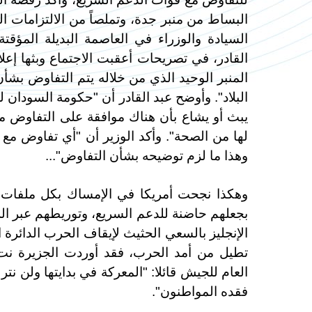
البساط من منبر جدة، وتملصاً من الالتزامات 
السيادة والوزراء في العاصمة البديلة المؤقت
القادر، في تصريحات أعقبت الاجتماع وبثها إع
المنبر الوحيد الذي من خلاله يتم التفاوض بشأ
البلاد". وأوضح عبد القادر أن "حكومة السودان 
يبث أو يشاع بأن هناك موافقة على التفاوض مكا
لها من الصحة". وأكد الوزير أن "أي تفاوض مع أ
وهذا ما لزم توضيحه بشأن التفاوض"...
وهكذا نجحت أمريكا في الإمساك بكل ملفات ا
بجعلهم حاضنة للدعم السريع، وتوريطهم عبر ال
الإنجليز بالسعي الحثيث لإيقاف الحرب الدائرة ا
العام للجيش قائلا: "المعركة في بدايتها ولن ن
فقده المواطنون".