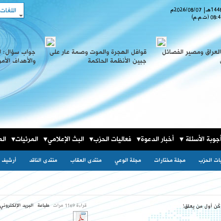
اللغات
هـ
|
2026/08/07
م
08:4
(ت.م.م)
لعراق ومصير الفصائل
قوافل الهجرة والموت وصمة عار على
جواب سؤال: ا
جبين الأنظمة الحاكمة
والأهداف الأم
جوبة الأسئلة
أخبار الدعوة
فعاليات الحزب
البث الإعلامي
المرئيات
الم
يات الحزب
مجلة مختارات
مجلة الوعي
منتدى العقاب
منتدى الناقد
أرشيف ا
قراءة 1169 مرات
طباعة
البريد الإلكتروني
كٌن أول من يعلق!