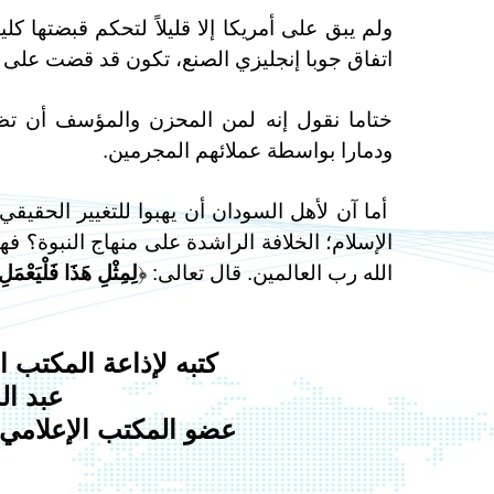
ولم يبق على أمريكا إلا قليلاً لتحكم قبضتها 
اتفاق جوبا إنجليزي الصنع، تكون قد قضت على آ
ختاما نقول إنه لمن المحزن والمؤسف أن تظل ب
ودمارا بواسطة عملائهم المجرمين.
أما آن لأهل السودان أن يهبوا للتغيير الحقيق
الإسلام؛ الخلافة الراشدة على منهاج النبوة؟
الله رب العالمين. قال تعالى: ﴿
لِمِثْلِ هَذَا فَلْيَعْمَل
كتبه لإذاعة المكتب 
عبد ال
عضو المكتب الإعلامي 