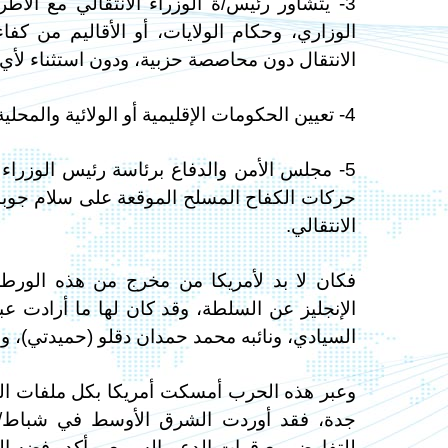
3- يتشاور رئيس/ة الوزراء الانتقالي مع الأط
الوزاري، وحكام الولايات، أو الأقاليم من كف
الانتقال دون محاصصة حزبية، ودون استثناء ل
4- تعيين الحكومات الإقليمية أو الولائية والمحلية بالتشاور مع القوى الموقعة على الإعلان السياسي.
حركات الكفاح المسلح الموقعة على سلام جوبا 
الانتقالي.
فكان لا بد لأمريكا من مخرج من هذه الورطة،
الإنجليز عن السلطة، وقد كان لها ما أرادت ع
السيادي، ونائبه محمد حمدان دقلو (حميدتي)، و
وعبر هذه الحرب أمسكت أمريكا بكل ملفات السو
للتفاوض مع قوات الدعم السريع، وأكد رفضه ال