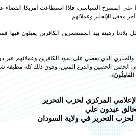
كليا على المسرح السياسي، فإذا استطاعت أمريكا القضاء ع
خر معقل للإنجليز وعملائهم.
لادنا رهينة بيد المستعمرين الكافرين يعيثون فيها فساد
ي والجذري الذي يقضي على نفوذ الكافرين وعملائهم عبر دو
 فهي الحصن الحصين والدرع المتين، وفوق ذلك كله مطبقة ش
ِ الْعَامِلُونَ
﴾.
الإعلامي المركزي لحزب التحرير
خالق عبدون علي
لحزب التحرير في ولاية السودان