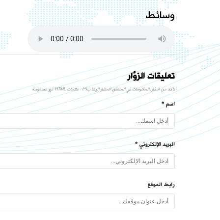
وسائط
تعليقات الزوَّار
تأكد من ادخال المعلومات في المناطق المشار إليها ب(*) . علامات HTML غير مسموحة
اسم *
البريد الإلكتروني *
رابط الموقع