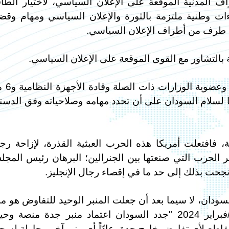
راف المدنية الموقعة على الإعلان السياسي، لاختيار الطا
اءات وطنية ملتزمة بالثورة والإعلان السياسي ومهام وقضا
أي طرف من أطراف الإعلان السياسي.
5- مجلس الأمن والدفاع برئاسة رئيس 
لسلام السودان على أن تحدد مهامه وصلاحياته وفق الدست
 فافتعلت أمريكا هذه الحرب العبثية القذرة، لإزاحة رج
بر الحرب التي صنعتها بين الجنرالين؛ البرهان رئيس المج
نجحت بذلك إلى حد ما في إقصاء رجال الإنجليز.
دان، لا سيما بعد أن جعلت المنبر الوحيد للتفاوض هو من
جدة، فقد أوردت الشرق الأوسط في شباط/فبراير 2024 "جدد السودان اعتماد منبر جدة منصة و
قاطع لأي تفاوض خارج جدة، عادّاً أي منبر آخر محاولة لس