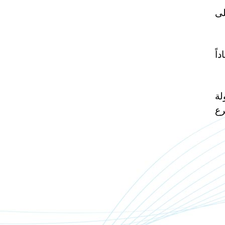
لى
اً
لة
رع