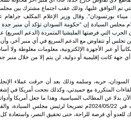
التي تم التوافق عليها، وذلك عقب اجتماع مشترك بين مجل
ة ميناء بورتسودان". وقال وزير الإعلام المكلف جراهام ع
لام مجلس السيادة إن "حكومة السودان تؤكد أن منبر جدة 
ن الحرب التي فرضتها المليشيا المتمردة (الدعم السريع) ع
لن تجلس أو تتفاوض مع الدعم السريع في أي منبر آخر، وأن 
نياً أو عبر الأجهزة الإلكترونية، معلومات مغلوطة ولا أس
ي جهة كانت إقليمية أو دولية، لن يتم إلا من خلال منبر جد
لسودان، حربه، وسلمه وذلك بعد أن حرقت عملاء الإنجلي
لقاءات المتكررة مع حميدتي، وكذلك نجحت أمريكا في إشغ
لآن بدلا عن المطالب السياسية. وهذا ما جعل أمريكا وأدواته
تطيل من أمد الحرب، فقد أوردت الجزيرة نت في 2024/05/22م تصريحا لرئيس مجلس السيادة، وا
ترك للعدو أي فرصة للراحة، حتى تحقيق النصر، واستعادة كل 