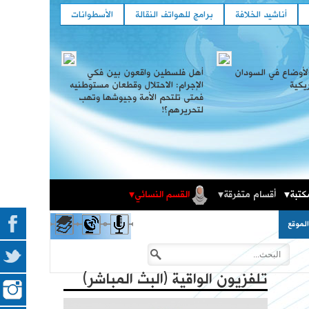
أناشيد الخلافة
برامج للهواتف النقالة
الأسطوانات
لأوضاع في السودان
أهل فلسطين واقعون بين فكي
ريكية
الإجرام: الاحتلال وقطعان مستوطنيه
فمتى تلتحم الأمة وجيوشها وتهب
لتحريرهم؟!
كتبة
أقسام متفرقة
القسم النسائي
المكتبة الثقافية
فعاليات حزب التحرير العالمية في الذكرى المئوية لهدم
لموقع
الخلافة
تلفزيون الواقية (البث المباشر)