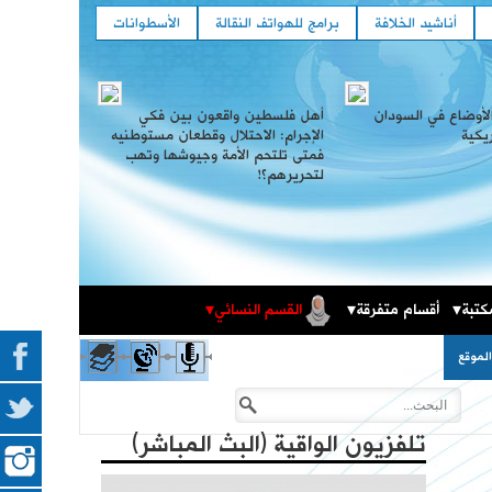
أناشيد الخلافة
برامج للهواتف النقالة
الأسطوانات
لأوضاع في السودان
أهل فلسطين واقعون بين فكي
ريكية
الإجرام: الاحتلال وقطعان مستوطنيه
فمتى تلتحم الأمة وجيوشها وتهب
لتحريرهم؟!
كتبة
أقسام متفرقة
القسم النسائي
المكتبة الثقافية
فعاليات حزب التحرير العالمية في الذكرى المئوية لهدم
لموقع
فهارس مجلة الوعي
الخلافة
تلفزيون الواقية (البث المباشر)