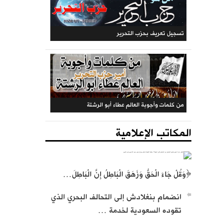
تسجيل تعريف بحزب التحرير
من كلمات وأجوبة العالم عطاء أبو الرشتة
المكاتب الإعلامية
﴿وَقُلْ جَاءَ الْحَقُّ وَزَهَقَ الْبَاطِلُ إِنَّ الْبَاطِلَ…
انضمام بنغلادش إلى التحالف البحري الذي
تقوده السعودية لخدمة …