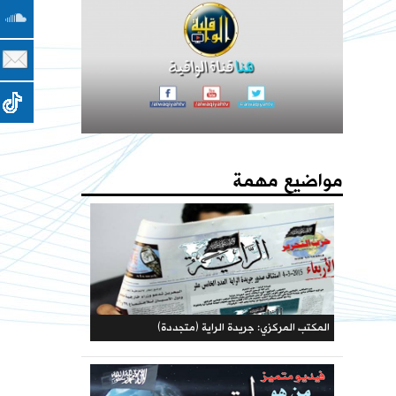
مؤتمرات الحزب
حملات الحزب
كتاب - فعاليات الذكرى المئوية لهدم الخلافة 1442هـ
يا جيوش المسلمين المسجد الأقصى والأرض المباركة
المكتبة الحزبية
يستصرخونكم
مواضيع مهمة
المكتب المركزي: جريدة الراية (متجددة)