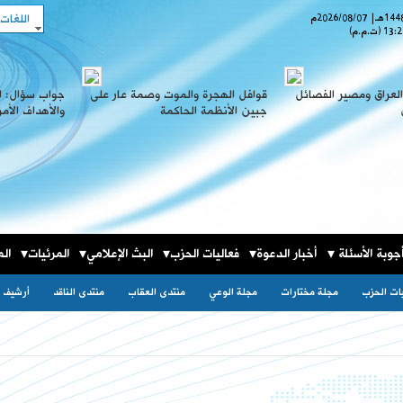
اللغات
هـ
|
2026/08/07
م
13:2
(ت.م.م)
لعراق ومصير الفصائل
قوافل الهجرة والموت وصمة عار على
جواب سؤال: ا
جبين الأنظمة الحاكمة
والأهداف الأم
جوبة الأسئلة
أخبار الدعوة
فعاليات الحزب
البث الإعلامي
المرئيات
الم
يات الحزب
مجلة مختارات
مجلة الوعي
منتدى العقاب
منتدى الناقد
أرشيف ا