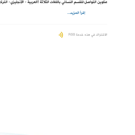
عناوين التواصل:للقسم النسائي باللغات الثلاثة (العربية - الإنجليزي- التركي
إقرأ المزيد...
الاشتراك في هذه خدمة RSS