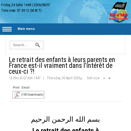
Friday, 24 Safar 1448
|
2026/08/07
Time now:
07:49:13
(M.M.T)
Main menu
Le retrait des enfants à leurs parents en
France est-il vraiment dans l'intérêt de
ceux-ci ?!
13 Dhu al-Qi'dah 1447
|
Thursday, 30 April 2026م
font size
Print
Email
(158 Downloads)
بسم الله الرحمن الرحيم