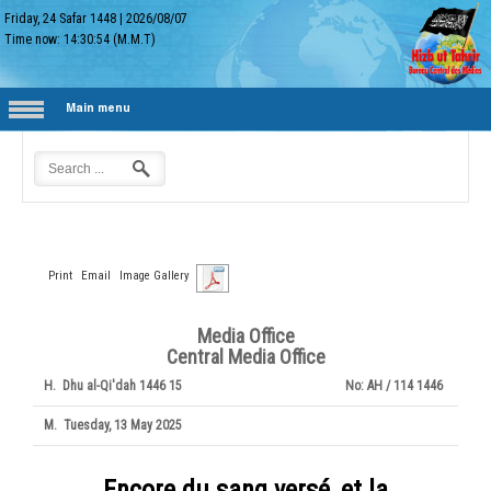
Friday, 24 Safar 1448
|
2026/08/07
Time now:
14:30:55
(M.M.T)
Main menu
Print
Email
Image Gallery
Media Office
Central Media Office
H.
15 Dhu al-Qi'dah 1446
No:
1446 AH / 114
M.
Tuesday, 13 May 2025
Encore du sang versé, et la