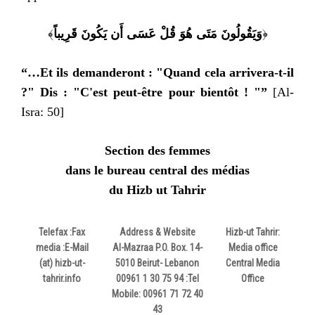
﴾
وَيَقُولُونَ مَتَى هُوَ قُلْ عَسَى أَن يَكُونَ قَرِيباً
﴿
“…Et ils demanderont : "Quand cela arrivera-t-il
?" Dis : "C'est peut-être pour bientôt ! "”
[Al-
Isra: 50]
Section des femmes
dans le bureau central des médias
du Hizb ut Tahrir
Telefax
Fax:
Address & Website
Hizb-ut Tahrir:
media
E-Mail:
Al-Mazraa P.O. Box. 14-
Media office
(at) hizb-ut-
5010 Beirut- Lebanon
Central Media
tahrir.info
00961 1 30 75 94
Tel:
Office
Mobile: 00961 71 72 40
43