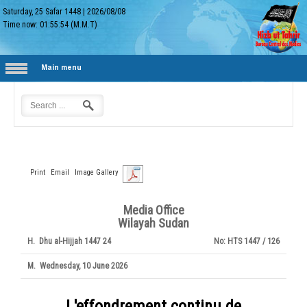
Saturday, 25 Safar 1448
|
2026/08/08
Time now:
01:55:55
(M.M.T)
Main menu
Print
Email
Image Gallery
Media Office
Wilayah Sudan
H.
24 Dhu al-Hijjah 1447
No:
HTS 1447 / 126
M.
Wednesday, 10 June 2026
L'effondrement continu de