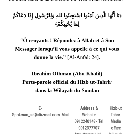
يَا أَيُّهَا الَّذِينَ آمَنُوا اسْتَجِيبُوا للهِ وَلِلرَّسُولِ إِذَا دَعَاكُمْ
﴿
﴾
لِمَا يُحْيِيكُمْ
“Ô croyants ! Répondez à Allah et à Son
Messager lorsqu’il vous appelle à ce qui vous
donne la vie.”
[Al-Anfal: 24].
Ibrahim Othman (Abu Khalil)
Porte-parole officiel du Hizb ut-Tahrir
dans la Wilayah du Soudan
E-
Address &
Hizb-ut
Spokman_sd@dbzmail.com
Mail:
Website
Tahrir:
0912240143-
Tel:
Media
0912377707
office