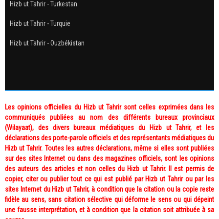
Hizb ut Tahrir - Turkestan
Hizb ut Tahrir - Turquie
Hizb ut Tahrir - Ouzbékistan
Les opinions officielles du Hizb ut Tahrir sont celles exprimées dans les
communiqués publiées au nom des différents bureaux provinciaux
(Wilayaat), des divers bureaux médiatiques du Hizb ut Tahrir, et les
déclarations des porte-parole officiels et des représentants médiatiques du
Hizb ut Tahrir. Toutes les autres déclarations, même si elles sont publiées
sur des sites Internet ou dans des magazines officiels, sont les opinions
des auteurs des articles et non celles du Hizb ut Tahrir. Il est permis de
copier, citer ou publier tout ce qui est publié par Hizb ut Tahrir ou par les
sites Internet du Hizb ut Tahrir, à condition que la citation ou la copie reste
fidèle au sens, sans citation sélective qui déforme le sens ou qui dépeint
une fausse interprétation, et à condition que la citation soit attribuée à sa