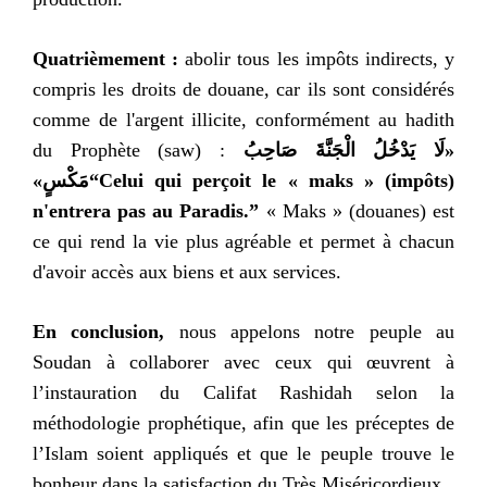
Quatrièmement :
abolir tous les impôts indirects, y
compris les droits de douane, car ils sont considérés
comme de l'argent illicite, conformément au hadith
du Prophète (saw) :
«لَا يَدْخُلُ الْجَنَّةَ صَاحِبُ
مَكْسٍ»
“
Celui qui perçoit le « maks » (impôts)
n'entrera pas au Paradis.”
« Maks » (douanes) est
ce qui rend la vie plus agréable et permet à chacun
d'avoir accès aux biens et aux services.
En conclusion,
nous appelons notre peuple au
Soudan à collaborer avec ceux qui œuvrent à
l’instauration du Califat Rashidah selon la
méthodologie prophétique, afin que les préceptes de
l’Islam soient appliqués et que le peuple trouve le
bonheur dans la satisfaction du Très Miséricordieux.