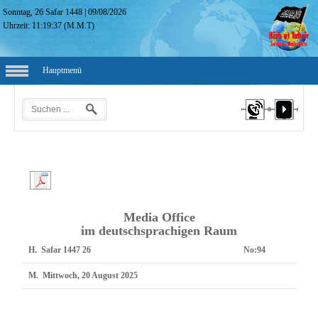
Sonntag, 26 Safar 1448
|
09/08/2026
Uhrzeit:
11:19:38
(M.M.T)
Hauptmenü
Media Office
im deutschsprachigen Raum
H.
26 Safar 1447
No:
94
M.
Mittwoch, 20 August 2025