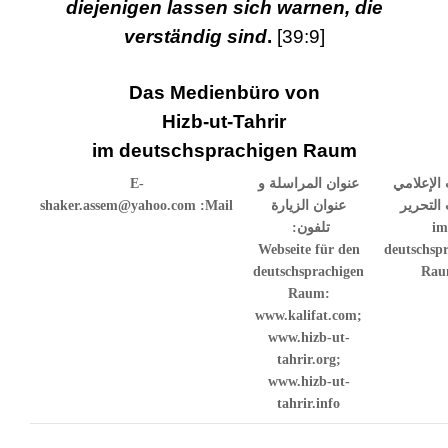
diejenigen lassen sich warnen, die
verständig sind
.
[39:9]
Das Medienbüro von
Hizb-ut-Tahrir
im deutschsprachigen Raum
E-
عنوان المراسلة و
الإعلامي
shaker.assem@yahoo.com
Mail:
عنوان الزيارة
التحرير
تلفون:
im
Webseite für den
deutschsp
deutschsprachigen
Ra
Raum:
www.kalifat.com;
www.hizb-ut-
tahrir.org;
www.hizb-ut-
tahrir.info