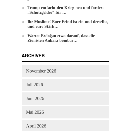
Einführung zu Hizb-ut-Tahrir
Trump entfacht den Krieg neu und fordert
„Schutzgelder“ für …
Ihr Muslime! Euer Feind ist ein und derselbe,
und eure Stärk…
Wartet Erdoğan etwa darauf, dass die
Zionisten Ankara bombar…
ARCHIVES
Die Methode von Hizb-ut-Tahrir zur
November 2026
Veränderung
Juli 2026
Juni 2026
Mai 2026
April 2026