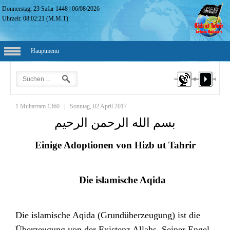
Donnerstag, 23 Safar 1448
|
06/08/2026
Uhrzeit:
08:02:22
(M.M.T)
Hauptmenü
1 Muharram 1360
|
Sonntag, 02 April 2017
بسم الله الرحمن الرحيم
Einige Adoptionen von Hizb ut Tahrir
Die islamische Aqida
Die islamische Aqida (Grundüberzeugung) ist die
Überzeugung von der Existenz Allahs, Seiner Engel,