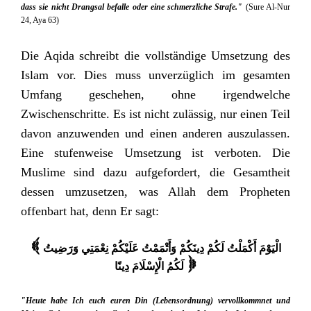
dass sie nicht Drangsal befalle oder eine schmerzliche Strafe."
(Sure Al-Nur
24, Aya 63)
Die Aqida schreibt die vollständige Umsetzung des
Islam vor. Dies muss unverzüglich im gesamten
Umfang geschehen, ohne irgendwelche
Zwischenschritte. Es ist nicht zulässig, nur einen Teil
davon anzuwenden und einen anderen auszulassen.
Eine stufenweise Umsetzung ist verboten. Di
e
Muslime sind dazu aufgefordert, die Gesamtheit
dessen umzusetzen, was Allah dem Propheten
offenbart hat, denn Er sagt:
الْيَوْمَ أَكْمَلْتُ لَكُمْ دِينَكُمْ وَأَتْمَمْتُ عَلَيْكُمْ نِعْمَتِي وَرَضِيتُ
{
لَكُمُ الْإِسْلَامَ دِينًا
}
"Heute habe Ich euch euren Din (Lebensordnung) vervollkommnet und