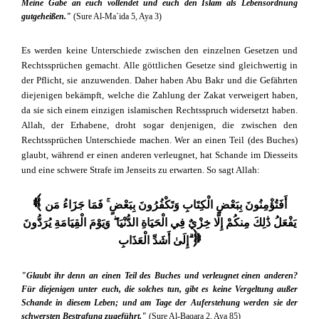
Meine Gabe an euch vollendet und euch den Islam als Lebensordnung
gutgeheißen."
(Sure Al-Ma`ida 5, Aya 3)
Es werden keine Unterschiede zwischen den einzelnen Gesetzen und
Rechtssprüchen gemacht. Alle göttlichen Gesetze sind gleichwertig in
der Pflicht, sie anzuwenden. Daher haben Abu Bakr und die Gefährten
diejenigen bekämpft, welche die Zahlung der Zakat verweigert haben,
da sie sich einem einzigen islamischen Rechtsspruch widersetzt haben.
Allah, der Erhabene, droht sogar denjenigen, die zwischen den
Rechtssprüchen Unterschiede machen. Wer an einen Teil (des Buches)
glaubt, während er einen anderen verleugnet, hat Schande im Diesseits
und eine schwere Strafe im Jenseits zu erwarten. So sagt Allah:
{ أَفَتُؤْمِنُونَ بِبَعْضِ الْكِتَابِ وَتَكْفُرُونَ بِبَعْضٍ ۚ فَمَا جَزَاءُ مَن
يَفْعَلُ ذَٰلِكَ مِنكُمْ إِلَّا خِزْيٌ فِي الْحَيَاةِ الدُّنْيَا ۖ وَيَوْمَ الْقِيَامَةِ يُرَدُّونَ
إِلَىٰ أَشَدِّ الْعَذَابِ ۗ
}
"Glaubt ihr denn an einen Teil des Buches und verleugnet einen anderen?
Für diejenigen unter euch, die solches tun, gibt es keine Vergeltung außer
Schande in diesem Leben; und am Tage der Auferstehung werden sie der
schwersten Bestrafung zugeführt."
(Sure Al-Baqara 2, Aya 85)