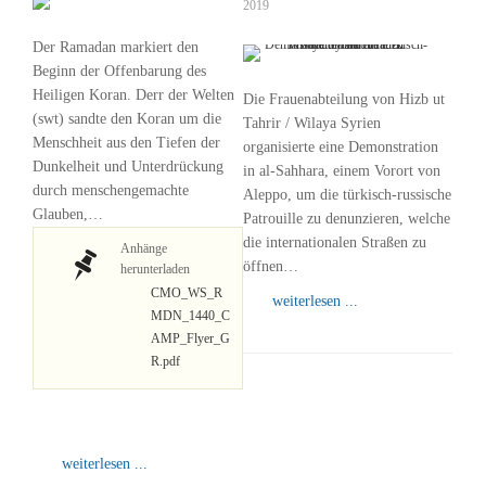
2019
Der Ramadan markiert den
Beginn der Offenbarung des
Heiligen Koran. Derr der Welten
Die Frauenabteilung von Hizb ut
(swt) sandte den Koran um die
Tahrir / Wilaya Syrien
Menschheit aus den Tiefen der
organisierte eine Demonstration
Dunkelheit und Unterdrückung
in al-Sahhara, einem Vorort von
durch menschengemachte
Aleppo, um die türkisch-russische
Glauben,…
Patrouille zu denunzieren, welche
die internationalen Straßen zu
Anhänge
öffnen…
herunterladen
CMO_WS_R
weiterlesen ...
MDN_1440_C
AMP_Flyer_G
R.pdf
weiterlesen ...