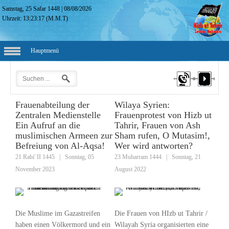
Samstag, 25 Safar 1448
|
08/08/2026
Uhrzeit:
13:23:18
(M.M.T)
Hauptmenü
Frauenabteilung der
Wilaya Syrien:
Zentralen Medienstelle
Frauenprotest von Hizb ut
Ein Aufruf an die
Tahrir, Frauen von Ash
muslimischen Armeen zur
Sham rufen, O Mutasim!,
Befreiung von Al-Aqsa!
Wer wird antworten?
21 Rabi' II 1445
|
Sonntag, 05
23 Muharram 1444
|
Sonntag, 21
November 2023
August 2022
Die Muslime im Gazastreifen
Die Frauen von HIzb ut Tahrir /
haben einen Völkermord und ein
Wilayah Syria organisierten eine