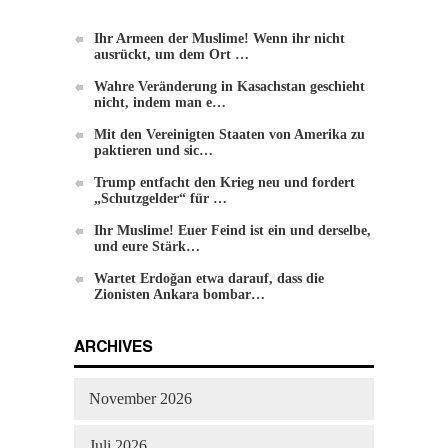
Ihr Armeen der Muslime! Wenn ihr nicht
ausrückt, um dem Ort …
Die Methode von Hizb-ut-Tahrir zur
Wahre Veränderung in Kasachstan geschieht
Veränderung
nicht, indem man e…
Mit den Vereinigten Staaten von Amerika zu
paktieren und sic…
Trump entfacht den Krieg neu und fordert
„Schutzgelder“ für …
Ihr Muslime! Euer Feind ist ein und derselbe,
und eure Stärk…
Wartet Erdoğan etwa darauf, dass die
Zionisten Ankara bombar…
ARCHIVES
November 2026
Juli 2026