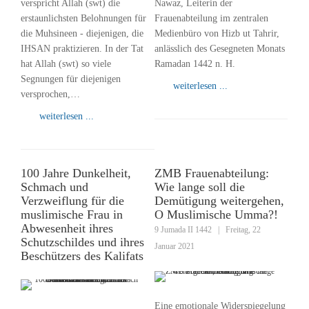
verspricht Allah (swt) die
Nawaz, Leiterin der
erstaunlichsten Belohnungen für
Frauenabteilung im zentralen
die Muhsineen - diejenigen, die
Medienbüro von Hizb ut Tahrir,
IHSAN praktizieren. In der Tat
anlässlich des Gesegneten Monats
hat Allah (swt) so viele
Ramadan 1442 n. H.
Segnungen für diejenigen
weiterlesen ...
versprochen,…
weiterlesen ...
100 Jahre Dunkelheit,
ZMB Frauenabteilung:
Schmach und
Wie lange soll die
Verzweiflung für die
Demütigung weitergehen,
muslimische Frau in
O Muslimische Umma?!
Abwesenheit ihres
9 Jumada II 1442
|
Freitag, 22
Schutzschildes und ihres
Januar 2021
Beschützers des Kalifats
Eine emotionale Widerspiegelung