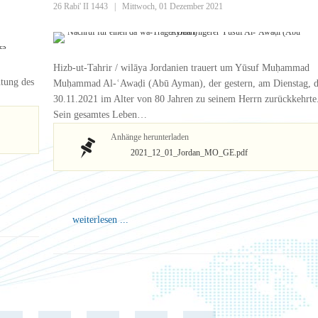
26 Rabi' II 1443
|
Mittwoch, 01 Dezember 2021
Hizb-ut-Tahrir / wilāya Jordanien trauert um Yūsuf Muḥammad
htung des
Muḥammad Al-ʿAwaḍi (Abū Ayman), der gestern, am Dienstag, 
30.11.2021 im Alter von 80 Jahren zu seinem Herrn zurückkehrte
Sein gesamtes Leben…
Anhänge herunterladen
2021_12_01_Jordan_MO_GE.pdf
weiterlesen ...