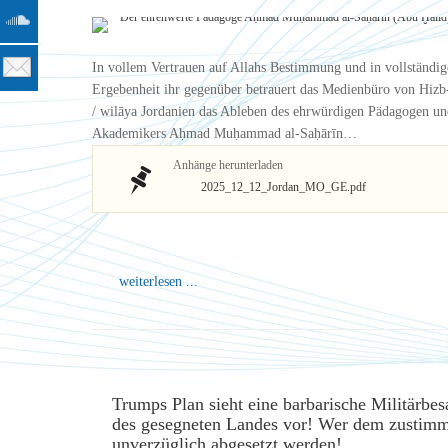
In vollem Vertrauen auf Allahs Bestimmung und in vollständig
Ergebenheit ihr gegenüber betrauert das Medienbüro von Hizb
/ wilāya Jordanien das Ableben des ehrwürdigen Pädagogen un
Akademikers Aḥmad Muḥammad al-Saḥārīn…
Anhänge herunterladen
2025_12_12_Jordan_MO_GE.pdf
weiterlesen ...
Trumps Plan sieht eine barbarische Militärbe
des gesegneten Landes vor! Wer dem zustimm
unverzüglich abgesetzt werden!