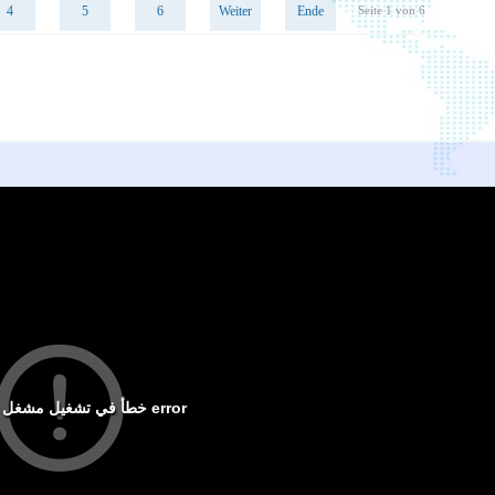
4
5
6
Weiter
Ende
Seite 1 von 6