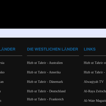
 LÄNDER
DIE WESTLICHEN LÄNDER
LINKS
ysia
Hizb ut Tahrir - Australien
Hizb ut Tahrir of
okko
Hizb ut Tahrir - Amerika
Hizb ut Tahrir -
tan
Hizb ut Tahrir - Dänemark
Alwaqiyah TV
n
Hizb ut Tahrir - Deutschland
Al-Raya Zeitschr
Hizb ut Tahrir - Frankreich
n
Al-Waie Magazi