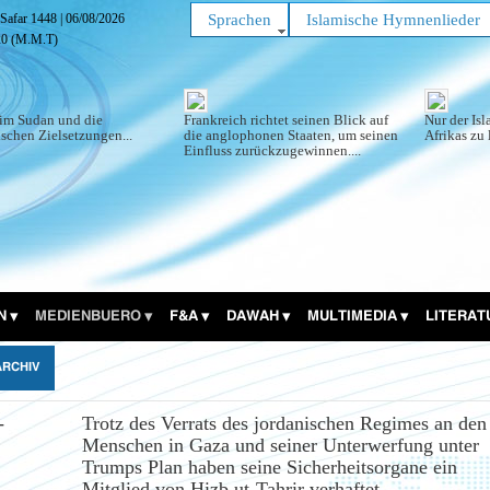
 Safar 1448
|
06/08/2026
Sprachen
Islamische Hymnenlieder
21
(M.M.T)
im Sudan und die
Frankreich richtet seinen Blick auf
Nur der Is
schen Zielsetzungen...
die anglophonen Staaten, um seinen
Afrikas zu 
Einfluss zurückzugewinnen....
N
MEDIENBUERO
F&A
DAWAH
MULTIMEDIA
LITERA
ARCHIV
-
Trotz des Verrats des jordanischen Regimes an den
Menschen in Gaza und seiner Unterwerfung unter
Trumps Plan haben seine Sicherheitsorgane ein
Mitglied von Hizb ut-Tahrir verhaftet