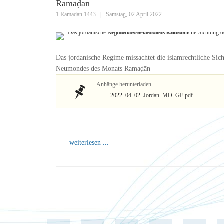
Ramaḍān
1 Ramadan 1443
|
Samstag, 02 April 2022
Das jordanische Regime missachtet die islamrechtliche Sic
Neumondes des Monats Ramaḍān
Anhänge herunterladen
2022_04_02_Jordan_MO_GE.pdf
weiterlesen ...