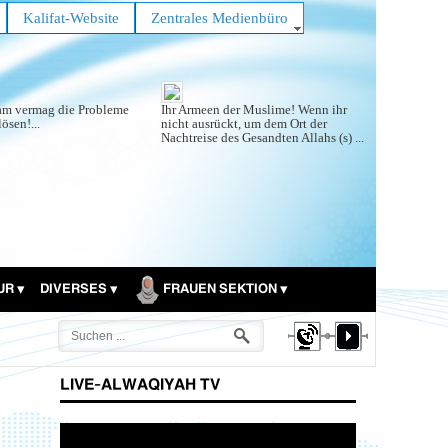
Kalifat-Website
Zentrales Medienbüro
lam vermag die Probleme
Ihr Armeen der Muslime! Wenn ihr
lösen!...
nicht ausrückt, um dem Ort der
Nachtreise des Gesandten Allahs (s) ...
TUR
DIVERSES
FRAUEN SEKTION
LIVE-ALWAQIYAH TV