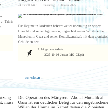
24 Rabi' II 1447
|
Donnerstag, 16 Oktober 2025
er
-ut-Tahrir
Das Regime in Jordanien beharrt weiter übermütig an seinem
d
Unrecht und seiner Aggression, ungeachtet seines Verrats an den
Menschen in Gaza und seiner Komplizenschaft mit dem zionistis
Gebilde an dem…
Anhänge herunterladen
2025_10_16_Jordan_MO_GE.pdf
weiterlesen ...
satzung
Die Operation des Märtyrers ʿAbd al-Muṭṭalib al-
t, muss
Qaisī ist ein deutlicher Beleg für den ungebrochen
Willen der Umma im Kampf gegen die Zionisten,