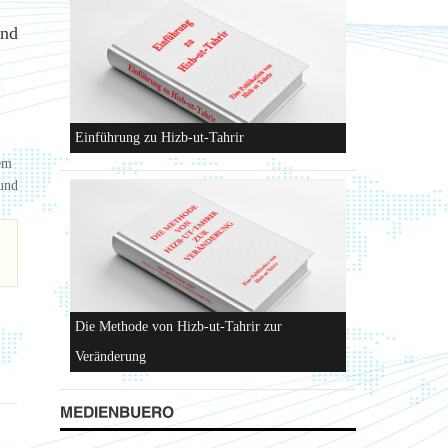
ind
Einführung zu Hizb-ut-Tahrir
dem
 und
Die Methode von Hizb-ut-Tahrir zur
Veränderung
MEDIENBUERO