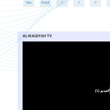
Start
Zurück
1
2
3
ALWAQIYAH TV