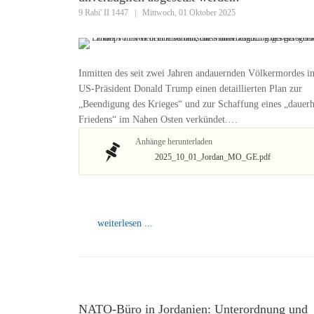
9 Rabi' II 1447
|
Mittwoch, 01 Oktober 2025
Inmitten des seit zwei Jahren andauernden Völkermordes i
US-Präsident Donald Trump einen detaillierten Plan zur
„Beendigung des Krieges“ und zur Schaffung eines „dauerh
Friedens“ im Nahen Osten verkündet.…
Anhänge herunterladen
2025_10_01_Jordan_MO_GE.pdf
weiterlesen ...
NATO-Büro in Jordanien: Unterordnung und