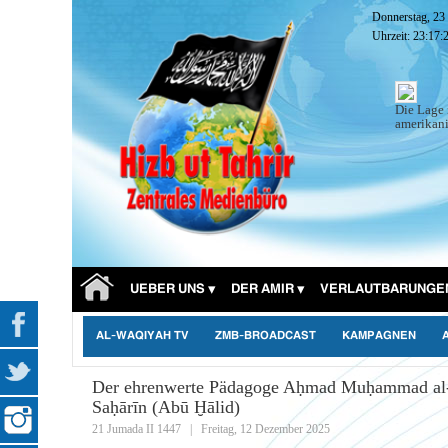
Donnerstag, 23
Uhrzeit:
23:17:
Die Lage 
amerikani
UEBER UNS
DER AMIR
VERLAUTBARUNGE
AL-WAQIYAH TV
ZMB-BROADCAST
KAMPAGNEN
Der ehrenwerte Pädagoge Aḥmad Muḥammad al
Saḥārīn (Abū Ḫālid)
21 Jumada II 1447
|
Freitag, 12 Dezember 2025