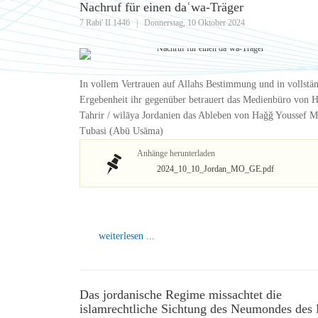
Nachruf für einen daʿwa-Träger
7 Rabi' II 1446
|
Donnerstag, 10 Oktober 2024
In vollem Vertrauen auf Allahs Bestimmung und in vollstä
Ergebenheit ihr gegenüber betrauert das Medienbüro von H
Tahrir / wilāya Jordanien das Ableben von Haǧǧ Youssef M
Tubasi (Abū Usāma)
Anhänge herunterladen
2024_10_10_Jordan_MO_GE.pdf
weiterlesen ...
Das jordanische Regime missachtet die
islamrechtliche Sichtung des Neumondes des