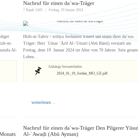
Nachruf für einen daʿwa-Träger
7 Rajab 1445
|
Freitag, 19 Januar 2024
ndiger
Hizb-ut-Tahrir / wilāya Jordanien trauert um einen ihrer daʿwa-
izb-ut-
Träger: Herr ʿUmar ʿĀrif Al-ʿUmarī (Abū Rāmī) verstarb am
ustafa Al-
Freitag, dem 19. Januar 2024 im Alter von 70 Jahren. Sein gesam
Leben…
Anhänge herunterladen
2024_01_19_Jordan_MO_GE.pdf
weiterlesen ...
Nachruf für einen daʿwa-Träger Den Pilgerer Yūsu
 Monats
Al-ʿAwaḍi (Abū Ayman)