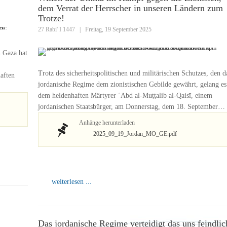
dem Verrat der Herrscher in unseren Ländern zum
Trotze!
27 Rabi' I 1447
|
Freitag, 19 September 2025
n Gaza hat
Trotz des sicherheitspolitischen und militärischen Schutzes, den d
aften
jordanische Regime dem zionistischen Gebilde gewährt, gelang es
dem heldenhaften Märtyrer ʿAbd al-Muṭṭalib al-Qaisī, einem
jordanischen Staatsbürger, am Donnerstag, dem 18. September…
Anhänge herunterladen
2025_09_19_Jordan_MO_GE.pdf
weiterlesen ...
Das jordanische Regime verteidigt das uns feindlic