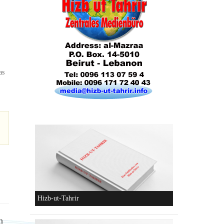
as
Konzeptionen von Hizb-ut-Tahrir
Hizb-ut-Tahrir
h