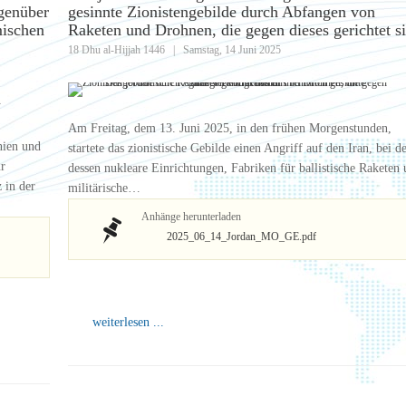
egenüber
gesinnte Zionistengebilde durch Abfangen von
mischen
Raketen und Drohnen, die gegen dieses gerichtet s
18 Dhu al-Hijjah 1446
|
Samstag, 14 Juni 2025
Am Freitag, dem 13. Juni 2025, in den frühen Morgenstunden,
nien und
startete das zionistische Gebilde einen Angriff auf den Iran, bei 
r
dessen nukleare Einrichtungen, Fabriken für ballistische Raketen
 in der
militärische…
Anhänge herunterladen
2025_06_14_Jordan_MO_GE.pdf
weiterlesen ...