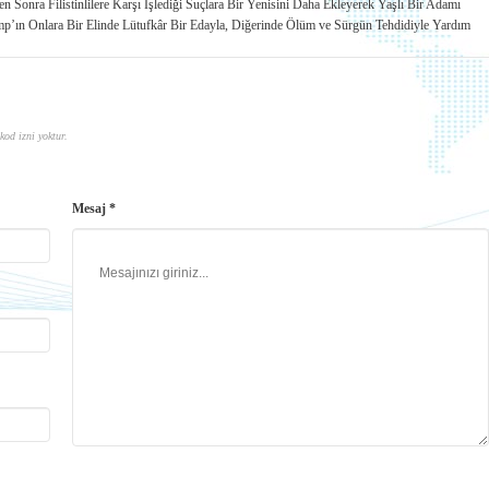
n Sonra Filistinlilere Karşı İşlediği Suçlara Bir Yenisini Daha Ekleyerek Yaşlı Bir Adamı
mp’ın Onlara Bir Elinde Lütufkâr Bir Edayla, Diğerinde Ölüm ve Sürgün Tehdidiyle Yardım
kod izni yoktur.
Mesaj *