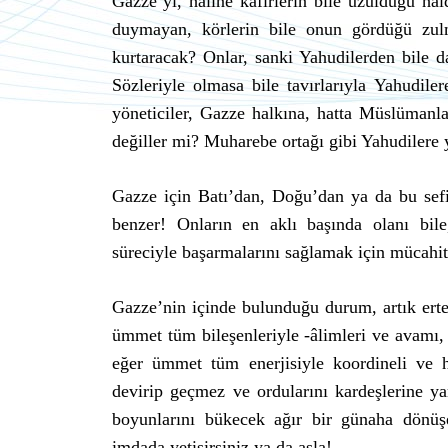
Gazze’yi, haline kâfirlerin bile üzüldüğü hal
duymayan, körlerin bile onun gördüğü zu
kurtaracak? Onlar, sanki Yahudilerden bile 
Sözleriyle olmasa bile tavırlarıyla Yahudile
yöneticiler, Gazze halkına, hatta Müslüman
değiller mi? Muharebe ortağı gibi Yahudilere y
Gazze için Batı’dan, Doğu’dan ya da bu sef
benzer! Onların en aklı başında olanı bile,
süreciyle başarmalarını sağlamak için mücahitle
Gazze’nin içinde bulunduğu durum, artık erte
ümmet tüm bileşenleriyle -âlimleri ve avamı, 
eğer ümmet tüm enerjisiyle koordineli ve he
devirip geçmez ve ordularını kardeşlerine y
boyunlarını bükecek ağır bir günaha dönüşe
imdada yetişirsiniz ya da asla!