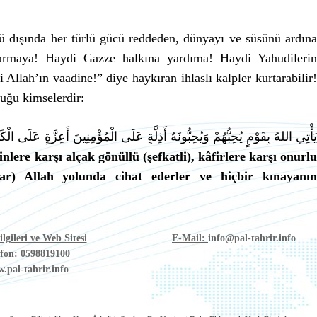
cü dışında her türlü gücü reddeden, dünyayı ve süsünü ardına
armaya! Haydi Gazze halkına yardıma! Haydi Yahudilerin
 Allah’ın vaadine!” diye haykıran ihlaslı kalpler kurtarabilir!
uğu kimselerdir:
ؤْمِنِينَ أَعِزَّةٍ عَلَى الْكَافِرِينَ يُجَاهِدُونَ فِي سَبِيلِ اللهِ وَلَا يَخَافُونَ لَوْمَةَ
lere karşı alçak gönüllü (şefkatli), kâfirlere karşı onurl
lar) Allah yolunda cihat ederler ve hiçbir kınayanın
lgileri ve Web Sitesi
E-Mail:
info@pal-tahrir.info
efon:
0598819100
.pal-tahrir.info