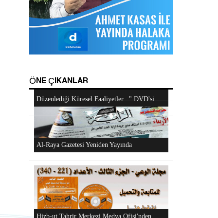
Android Cihazlar İçin Anayasa Tasarısı
Hizb-ut Tahrir Emirine Sorulanlar
Uygulaması
Mescidi Aksa İslam Ümmetine ve Ordulara
ÖNE ÇIKANLAR
Haykırıyor
Hizb-ut Tahrir Kimdir?
"Hizb-ut Tahrir'in Gazze'yi Desteklemek İçin
Düzenlediği Küresel Faaliyetler..." DVD'si