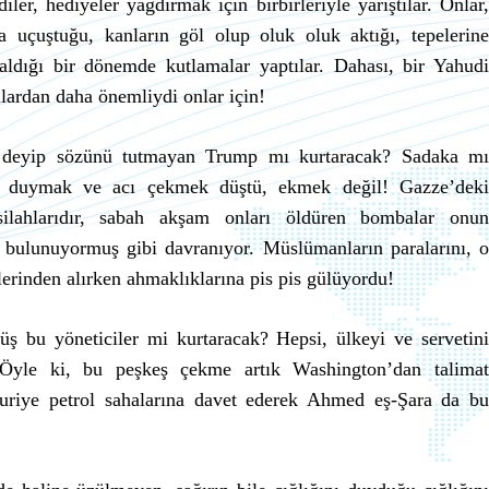
iler, hediyeler yağdırmak için birbirleriyle yarıştılar. Onlar,
 uçuştuğu, kanların göl olup oluk oluk aktığı, tepelerine
ldığı bir dönemde kutlamalar yaptılar. Dahası, bir Yahudi
lardan daha önemliydi onlar için!
m’ deyip sözünü tutmayan Trump mı kurtaracak? Sadaka mı
et duymak ve acı çekmek düştü, ekmek değil! Gazze’deki
 silahlarıdır, sabah akşam onları öldüren bombalar onun
 bulunuyormuş gibi davranıyor. Müslümanların paralarını, o
erinden alırken ahmaklıklarına pis pis gülüyordu!
ş bu yöneticiler mi kurtaracak? Hepsi, ülkeyi ve servetini
 Öyle ki, bu peşkeş çekme artık Washington’dan talimat
riye petrol sahalarına davet ederek Ahmed eş-Şara da bu