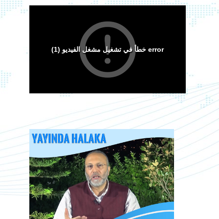
Arakan Müslümanları İslam Ümmetinden ve
Ordularından Destek İstiyor
Kitaplar
Sorular ve Cevaplar