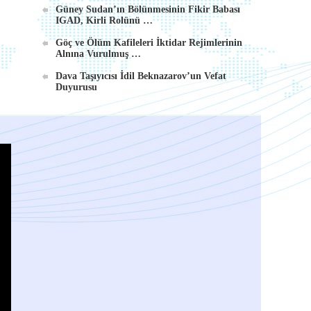
Güney Sudan’ın Bölünmesinin Fikir Babası
IGAD, Kirli Rolünü …
Göç ve Ölüm Kafileleri İktidar Rejimlerinin
Alnına Vurulmuş …
Dava Taşıyıcısı İdil Beknazarov’un Vefat
Duyurusu