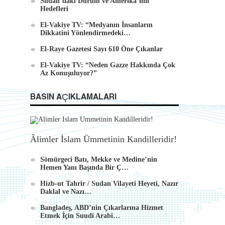
Sudan’daki Durum ve Amerika’nın
Hedefleri
El-Vakiye TV: “Medyanın İnsanların
Dikkatini Yönlendirmedeki…
El-Raye Gazetesi Sayı 610 Öne Çıkanlar
El-Vakiye TV: “Neden Gazze Hakkında Çok
Az Konuşuluyor?”
BASIN AÇIKLAMALARI
Âlimler İslam Ümmetinin Kandilleridir!
Sömürgeci Batı, Mekke ve Medine’nin
Hemen Yanı Başında Bir Ç…
Hizb-ut Tahrir / Sudan Vilayeti Heyeti, Nazır
Daklal ve Nazı…
Bangladeş, ABD’nin Çıkarlarına Hizmet
Etmek İçin Suudi Arabi…