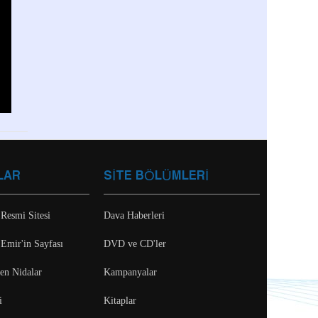
LAR
SİTE BÖLÜMLERİ
 Resmi Sitesi
Dava Haberleri
 Emir'in Sayfası
DVD ve CD'ler
ten Nidalar
Kampanyalar
i
Kitaplar