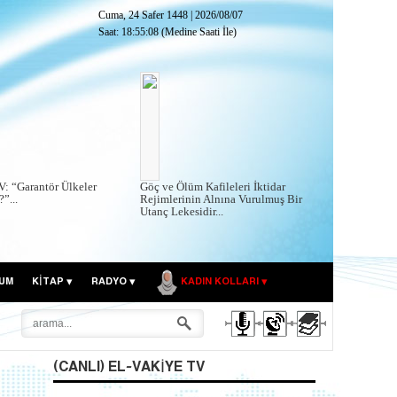
Cuma, 24 Safer 1448
|
2026/08/07
Saat:
18:55:09
(Medine Saati İle)
V: “Garantör Ülkeler
Göç ve Ölüm Kafileleri İktidar
”...
Rejimlerinin Alnına Vurulmuş Bir
Utanç Lekesidir...
UM
KITAP
RADYO
KADIN KOLLARI
(CANLI) EL-VAKIYE TV