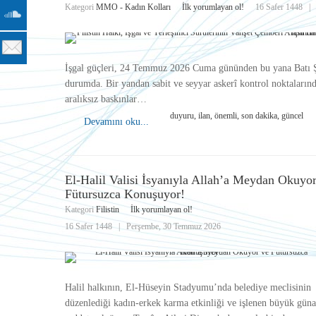
Kategori
MMO - Kadın Kolları
İlk yorumlayan ol!
16 Safer 1448
İşgal güçleri, 24 Temmuz 2026 Cuma gününden bu yana Batı Şeri
durumda. Bir yandan sabit ve seyyar askerî kontrol noktalarınd
aralıksız baskınlar…
duyuru, ilan, önemli, son dakika, güncel
Devamını oku...
El-Halil Valisi İsyanıyla Allah’a Meydan Okuyo
Fütursuzca Konuşuyor!
Kategori
Filistin
İlk yorumlayan ol!
16 Safer 1448
|
Perşembe, 30 Temmuz 2026
Halil halkının, El-Hüseyin Stadyumu’nda belediye meclisinin
düzenlediği kadın-erkek karma etkinliği ve işlenen büyük güna