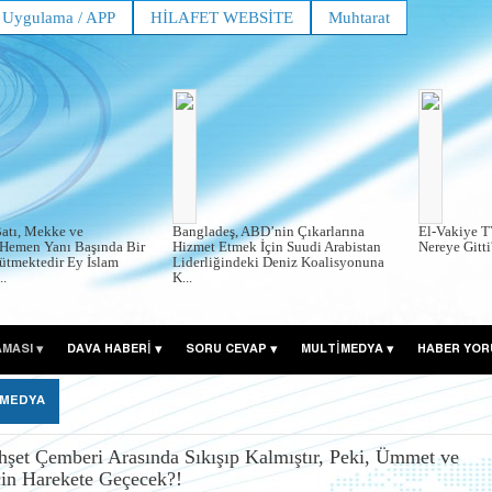
Uygulama / APP
HİLAFET WEBSİTE
Muhtarat
atı, Mekke ve
Bangladeş, ABD’nin Çıkarlarına
El-Vakiye T
Hemen Yanı Başında Bir
Hizmet Etmek İçin Suudi Arabistan
Nereye Gitti?
ütmektedir Ey İslam
Liderliğindeki Deniz Koalisyonuna
.
K...
AMASI
DAVA HABERİ
SORU CEVAP
MULTİMEDYA
HABER YOR
 MEDYA
Vahşet Çemberi Arasında Sıkışıp Kalmıştır, Peki, Ümmet ve
çin Harekete Geçecek?!