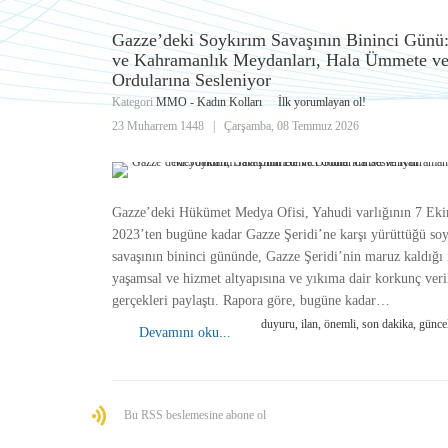
Gazze’deki Soykırım Savaşının Bininci Günü
ve Kahramanlık Meydanları, Hala Ümmete v
Ordularına Sesleniyor
Kategori
MMO - Kadın Kolları
İlk yorumlayan ol!
23 Muharrem 1448
|
Çarşamba, 08 Temmuz 2026
Gazze’deki Hükümet Medya Ofisi, Yahudi varlığının 7 Ek
2023’ten bugüne kadar Gazze Şeridi’ne karşı yürüttüğü so
savaşının bininci gününde, Gazze Şeridi’nin maruz kaldığı 
yaşamsal ve hizmet altyapısına ve yıkıma dair korkunç veri
gerçekleri paylaştı. Rapora göre, bugüne kadar…
duyuru, ilan, önemli, son dakika, günce
Devamını oku...
Bu RSS beslemesine abone ol