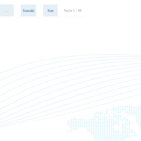
…
Sonraki
Son
Sayfa 1 / 48