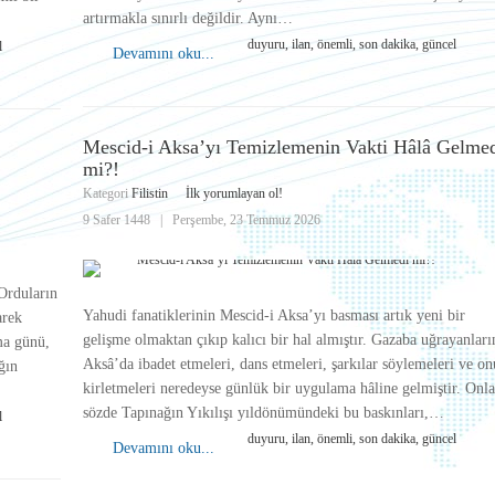
artırmakla sınırlı değildir. Aynı…
duyuru, ilan, önemli, son dakika, güncel
l
Devamını oku...
Mescid-i Aksa’yı Temizlemenin Vakti Hâlâ Gelme
mi?!
Kategori
Filistin
İlk yorumlayan ol!
9 Safer 1448
|
Perşembe, 23 Temmuz 2026
Orduların
Yahudi fanatiklerinin Mescid-i Aksa’yı basması artık yeni bir
arek
gelişme olmaktan çıkıp kalıcı bir hal almıştır. Gazaba uğrayanları
ma günü,
Aksâ’da ibadet etmeleri, dans etmeleri, şarkılar söylemeleri ve on
ğın
kirletmeleri neredeyse günlük bir uygulama hâline gelmiştir. Onla
sözde Tapınağın Yıkılışı yıldönümündeki bu baskınları,…
l
duyuru, ilan, önemli, son dakika, güncel
Devamını oku...