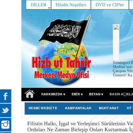
DİLLER
Hilafet Neşidleri
DVD ve CD'ler
Sömürgeci B
Medine’nin 
Çatışma Yür
Ümmeti! Ka..
HAKKIMIZDA
EMIR
BEYAN
BASIN AÇIKL
RESMİ WEBSİTE
KAMPANYALAR
MUHTARAT
HT
Filistin Halkı, İşgal ve Yerleşimci Sürülerinin 
Orduları Ne Zaman Birleşip Onları Kurtarmak İ