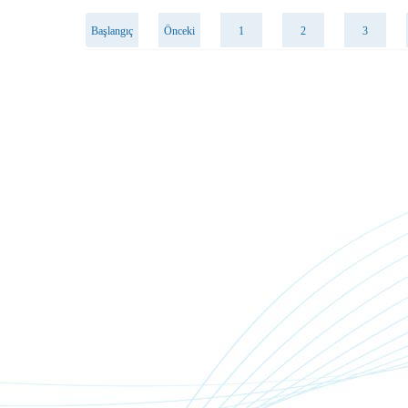
Başlangıç
Önceki
1
2
3