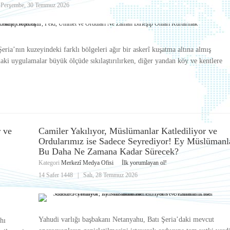
|
Perşembe, 30 Temmuz 2026
a’nın kuzeyindeki farklı bölgeleri ağır bir askerî kuşatma altına almış
aki uygulamalar büyük ölçüde sıkılaştırılırken, diğer yandan köy ve kentlere
r ve
Camiler Yakılıyor, Müslümanlar Katlediliyor ve
Ordularımız ise Sadece Seyrediyor! Ey Müslümanl
Bu Daha Ne Zamana Kadar Sürecek?
Kategori
Merkezî Medya Ofisi
İlk yorumlayan ol!
14 Safer 1448
|
Salı, 28 Temmuz 2026
Yahudi varlığı başbakanı Netanyahu, Batı Şeria’daki mevcut
hı