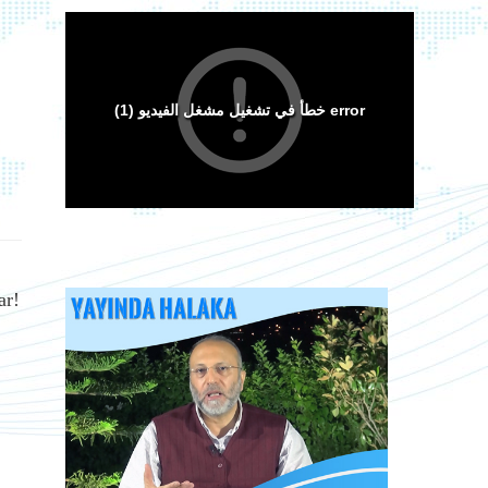
Arakan Müslümanları İslam Ümmetinden ve
ar!
Ordularından Destek İstiyor
Kitaplar
Android Cihazlar İçin Anayasa Tasarısı
Sorular ve Cevaplar