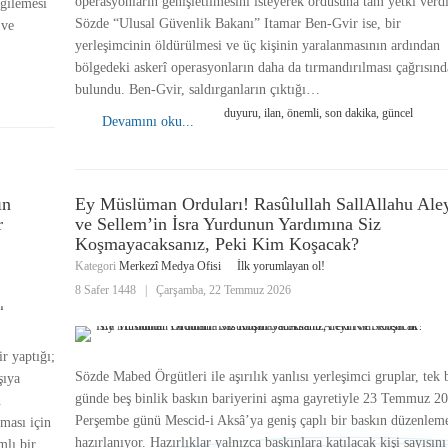
operasyonların genişletilmesini isteyerek ordusuna tam yetki verdi
gilemesi
Sözde “Ulusal Güvenlik Bakanı” Itamar Ben-Gvir ise, bir
 ve
yerleşimcinin öldürülmesi ve üç kişinin yaralanmasının ardından
bölgedeki askerî operasyonların daha da tırmandırılması çağrısınd
bulundu. Ben-Gvir, saldırganların çıktığı…
duyuru, ilan, önemli, son dakika, güncel
Devamını oku...
ın
Ey Müslüman Orduları! Rasûlullah SallAllahu Ale
r
ve Sellem’in İsra Yurdunun Yardımına Siz
Koşmayacaksanız, Peki Kim Koşacak?
Kategori
Merkezî Medya Ofisi
İlk yorumlayan ol!
8 Safer 1448
|
Çarşamba, 22 Temmuz 2026
r yaptığı;
Sözde Mabed Örgütleri ile aşırılık yanlısı yerleşimci gruplar, tek 
şıya
günde beş binlik baskın bariyerini aşma gayretiyle 23 Temmuz 2
n
Perşembe günü Mescid-i Aksâ’ya geniş çaplı bir baskın düzenlem
lması için
hazırlanıyor. Hazırlıklar yalnızca baskınlara katılacak kişi sayısını
mlı bir