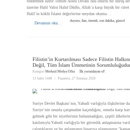
reddetmek üzere Temîm Ailesi Divanı’nda onurlu bir duruş ser
üzerine Halil Valisi Halid Dûdîn, Allah’a karşı büyük bir cüret
Halil’in köklü İslami değerlerine meydan okuma…
duyuru, ilan, önemli, son dakika, güncel
Devamını oku...
Filistin’in Kurtarılması Sadece Filistin Halkın
Değil, Tüm İslam Ümmetinin Sorumluluğudu
Kategori
Merkezî Medya Ofisi
İlk yorumlayan ol!
13 Safer 1448
|
Pazartesi, 27 Temmuz 2026
Suriye Devlet Başkanı’nın, Yahudi varlığıyla ilişkilerine dai
Suriye’nin onunla çatışmadan kaçındığını, onunla karşı kar
gelmek gibi bir niyetlerinin bulunmadığını, çeşitli ülkeleri
katılımıyla Yahudi varlığıyla bir güvenlik anlaşmasına varı
çalıştıklarını ve bu anlaşmanın başarıya ulaşmasının “kapsa