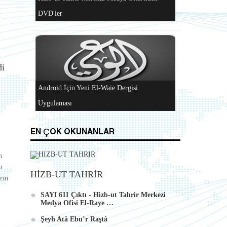
Al-Raya Gazetesi Yeniden Yayında
di
Hizb-ut Tahrir Merkezi Medya Ofisi'nden
DVD'ler
EN ÇOK OKUNANLAR
n
u
HİZB-UT TAHRİR
rın
Android İçin Yeni El-Waie Dergisi
SAYI 611 Çıktı - Hizb-ut Tahrir Merkezi
Uygulaması
Medya Ofisi El-Raye …
Şeyh Atâ Ebu’r Raştâ