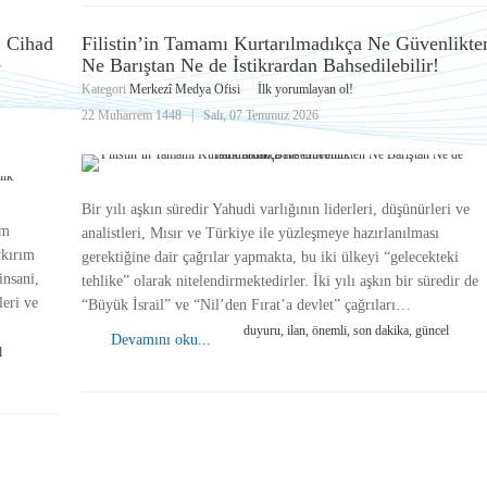
: Cihad
Filistin’in Tamamı Kurtarılmadıkça Ne Güvenlikte
e
Ne Barıştan Ne de İstikrardan Bahsedilebilir!
Kategori
Merkezî Medya Ofisi
İlk yorumlayan ol!
22 Muharrem 1448
|
Salı, 07 Temmuz 2026
Bir yılı aşkın süredir Yahudi varlığının liderleri, düşünürleri ve
im
analistleri, Mısır ve Türkiye ile yüzleşmeye hazırlanılması
ykırım
gerektiğine dair çağrılar yapmakta, bu iki ülkeyi “gelecekteki
insani,
tehlike” olarak nitelendirmektedirler. İki yılı aşkın bir süredir de
leri ve
“Büyük İsrail” ve “Nil’den Fırat’a devlet” çağrıları…
duyuru, ilan, önemli, son dakika, güncel
Devamını oku...
l