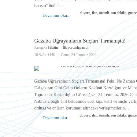
barışın” önünü…
duyuru, ilan, önemli, son dakika, günce
Devamını oku...
Gazaba Uğrayanların Suçları Tırmanışta!
Kategori
Filistin
İlk yorumlayan ol!
10 Safer 1448
|
Cuma, 24 Temmuz 2026
Gazaba Uğrayanların Suçları Tırmanışta! Peki, Ne Zaman 
Dalgakıran Gibi Gelip Onların Kökünü Kazıdığını ve Müb
Toprakları Kurtardığını Göreceğiz?! 24 Temmuz 2026 Cu
Nablus’a bağlı Till beldesinde dört kişi, katil ve suçlu varlı
ordusu ve onların koruması altındaki yerleşimcilerin…
duyuru, ilan, önemli, son dakika, günce
Devamını oku...