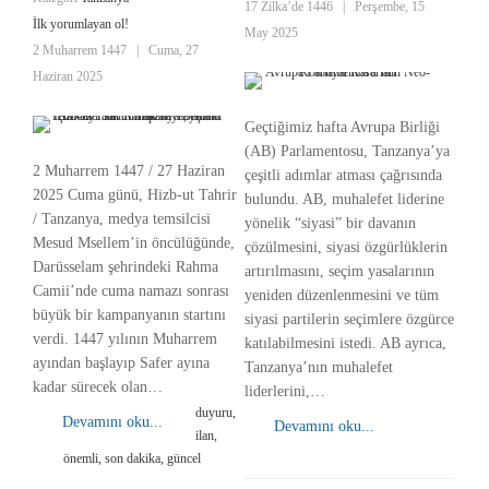
17 Zilka’de 1446
|
Perşembe, 15
İlk yorumlayan ol!
May 2025
2 Muharrem 1447
|
Cuma, 27
Haziran 2025
Geçtiğimiz hafta Avrupa Birliği
(AB) Parlamentosu, Tanzanya’ya
2 Muharrem 1447 / 27 Haziran
çeşitli adımlar atması çağrısında
2025 Cuma günü, Hizb-ut Tahrir
bulundu. AB, muhalefet liderine
/ Tanzanya, medya temsilcisi
yönelik “siyasi” bir davanın
Mesud Msellem’in öncülüğünde,
çözülmesini, siyasi özgürlüklerin
Darüsselam şehrindeki Rahma
artırılmasını, seçim yasalarının
Camii’nde cuma namazı sonrası
yeniden düzenlenmesini ve tüm
büyük bir kampanyanın startını
siyasi partilerin seçimlere özgürce
verdi. 1447 yılının Muharrem
katılabilmesini istedi. AB ayrıca,
ayından başlayıp Safer ayına
Tanzanya’nın muhalefet
kadar sürecek olan…
liderlerini,…
duyuru,
Devamını oku...
Devamını oku...
ilan,
önemli, son dakika, güncel