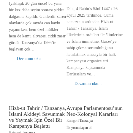
(yaklaşık 20 gün önce) bu yana
Dün, 4 Rabiu’s Sânî 1447 / 26
bir kez daha seçim sonrası şiddet
Eylül 2025 tarihinde, Cuma
dalgasına kapıldı. Günlerdir süren
namazının ardından Hizb-ut
olaylarda çok sayıda can kaybı
Tahrir / Tanzanya, İslam
yaşanırken, hem özel mülkler
ülkelerinin orduları ile âlimlerine
hem de kamu altyapısı ciddi zarar
ve İslam ümmetine, Gazze’ye
gördü. Tanzanya’da 1995’te
sahip çıkma sorumluluğunu
başlayan çok…
hatırlatmak amacıyla bir halk
Devamını oku...
kampanyası organize etti.
Kampanya kapsamında
Darüsselam ve…
Devamını oku...
Hizb-ut Tahrir / Tanzanya,
Avrupa Parlamentosu’nun
İslami Akideyi Savunmak
Neo-Kolonyal Kararları
ve Yaymak İçin Özel Bir
Kategori
Tanzanya
Kampanya Başlattı
İlk yorumlayan ol!
Kategori
Tanzanya