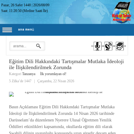
Pazar, 26 Safer 1448
|
2026/08/09
Saat:
11:20:51
(Medine Saati İle)
ana menü
Eğitim Dili Hakkındaki Tartışmalar Mutlaka İdeoloji
ile İlişkilendirilmek Zorunda
Kategori
Tanzanya
İlk yorumlayan ol!
5 Zilka’de 1447
|
Çarşamba, 22 Nisan 2026
Basın Açıklaması Eğitim Dili Hakkındaki Tartışmalar Mutlaka
İdeoloji ile İlişkilendirilmek Zorunda 14 Nisan 2026 tarihinde
Darüsselam’da düzenlenen Nyerere Ulusal Öğretmen Yenilik
Ödülleri etkinlikleri kapsamında, okullarda eğitim dili olarak
Swahili dilinin uygunluğu konusunda uzun süredir devam eden