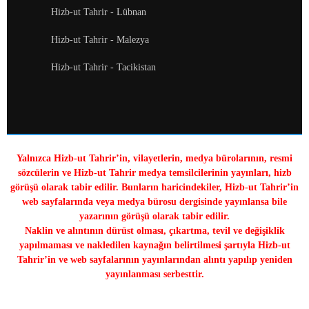
Hizb-ut Tahrir - Lübnan
Hizb-ut Tahrir - Malezya
Hizb-ut Tahrir - Tacikistan
Yalnızca Hizb-ut Tahrir’in, vilayetlerin, medya bürolarının, resmi
sözcülerin ve Hizb-ut Tahrir medya temsilcilerinin yayınları, hizb
görüşü olarak tabir edilir. Bunların haricindekiler, Hizb-ut Tahrir’in
web sayfalarında veya medya bürosu dergisinde yayınlansa bile
yazarının görüşü olarak tabir edilir.
Naklin ve alıntının dürüst olması, çıkartma, tevil ve değişiklik
yapılmaması ve nakledilen kaynağın belirtilmesi şartıyla Hizb-ut
Tahrir’in ve web sayfalarının yayınlarından alıntı yapılıp yeniden
yayınlanması serbesttir.