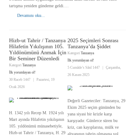
tartışma yeniden gündeme geldi.…
Devamını oku...
Hizb-ut Tahrir / Tanzanya
2025 Seçimleri Sonrası
Hilafetin Yıkılışının 105.
Tanzanya’da Şiddet
Yıldönümünü Anmak İçin
Kategori
Tanzanya
Bir Seminer Düzenledi
İlk yorumlayan ol!
Kategori
Tanzanya
5 Cumâde’s Sânî 1447
|
Çarşamba,
İlk yorumlayan ol!
26 Kasım 2025
30 Raceb 1447
|
Pazartesi, 19
Ocak 2026
Değerli Gazeteciler: Tanzanya, 29
Ekim 2025 seçim gününden bu
H. 1342 yılı Recep M. 1924 yılı
yana siyasi bir krizle karşı
Mart ayında Hilafetin yıkılışının
karşıyadır. Günlerce süren bu
105. yıldönümü münasebetiyle,
kriz, can kayıplarına, mülk ve
Hizb-ut Tahrir / Tanzanya, H. 29
altyapının tahrip olmasına yol