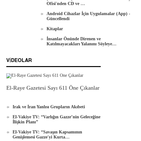
Ofisi'nden CD ve …
Android Cihazlar İçin Uygulamalar (App) -
Güncellendi
Kitaplar
İnsanlar Önünde Direnen ve
Katılmayacakları Yalanını Söyleye…
VIDEOLAR
El-Raye Gazetesi Sayı 611 Öne Çıkanlar
Irak ve İran Yanlısı Grupların Akıbeti
El-Vakiye TV: “Varlığın Gazze’nin Geleceğine
İlişkin Planı”
El-Vakiye TV: “Savaşın Kapsamının
Genişlemesi Gazze'yi Kurta…