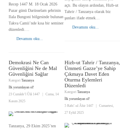
Recep 1447 M. 18 Ocak 2026
açtı. Bu olayın ardından, Hizb-ut
Pazar günü Darüsselam şehrinin
Tahrir / Tanzanya olarak biz
Ilala Bungoni bölgesinde bulunan
şunları ifade etmek…
Takva Camii’nde kısa bir seminer
Devamını oku...
düzenledi.…
Devamını oku...
Demokrasi Ne Can
Hizb-ut Tahrir / Tanzanya,
Güvenliğini Ne de Mal
Ümmeti Gazze’ye Sahip
Güvenliğini Sağlar
Çıkmaya Davet Eden
Oturma Eylemleri
Kategori
Tanzanya
Düzenledi
İlk yorumlayan ol!
Kategori
Tanzanya
23 Cumâde’l Ûlâ 1447
|
Cuma, 14
İlk yorumlayan ol!
Kasım 2025
5 Rabi’-ul Âhir 1447
|
Cumartesi,
27 Eylül 2025
Tanzanya, 29 Ekim 2025’ten