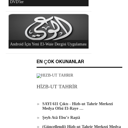
"Hizb-ut Tahrir'in Gazze'yi Desteklemek İçin
Düzenlediği Küresel Faaliyetler..." DVD'si
Al-Raya Gazetesi Yeniden Yayında
EN ÇOK OKUNANLAR
Hizb-ut Tahrir Merkezi Medya Ofisi'nden
DVD'ler
HİZB-UT TAHRİR
SAYI 611 Çıktı - Hizb-ut Tahrir Merkezi
Medya Ofisi El-Raye …
Şeyh Atâ Ebu’r Raştâ
Android İçin Yeni El-Waie Dergisi Uygulaması
(Güncellendi) Hizb-ut Tahrir Merkezi Medya