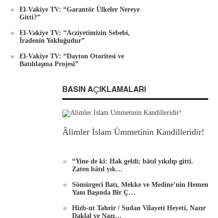
El-Vakiye TV: “Garantör Ülkeler Nereye
Gitti?”
El-Vakiye TV: “Acziyetimizin Sebebi,
İradenin Yokluğudur”
El-Vakiye TV: “Dayton Otoritesi ve
Batılılaşma Projesi”
BASIN AÇIKLAMALARI
Âlimler İslam Ümmetinin Kandilleridir!
“Yine de ki: Hak geldi; bâtıl yıkılıp gitti.
Zaten bâtıl yık…
Sömürgeci Batı, Mekke ve Medine’nin Hemen
Yanı Başında Bir Ç…
Hizb-ut Tahrir / Sudan Vilayeti Heyeti, Nazır
Daklal ve Nazı…