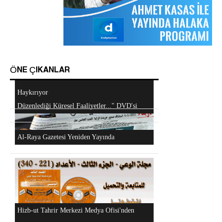
Sorular ve Cevaplar
Hizb-ut Tahrir Emirine Sorulanlar
Android Cihazlar İçin Anayasa Tasarısı
Uygulaması
ÖNE ÇIKANLAR
Mescidi Aksa İslam Ümmetine ve Ordulara
Haykırıyor
Hizb-ut Tahrir Kimdir?