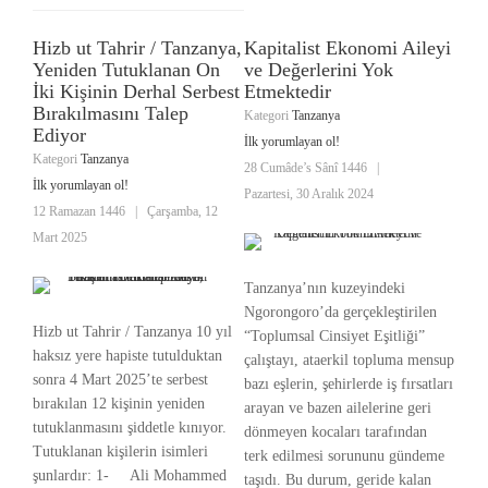
Hizb ut Tahrir / Tanzanya,
Kapitalist Ekonomi Aileyi
Yeniden Tutuklanan On
ve Değerlerini Yok
İki Kişinin Derhal Serbest
Etmektedir
Bırakılmasını Talep
Kategori
Tanzanya
Ediyor
İlk yorumlayan ol!
Kategori
Tanzanya
28 Cumâde’s Sânî 1446
|
İlk yorumlayan ol!
Pazartesi, 30 Aralık 2024
12 Ramazan 1446
|
Çarşamba, 12
Mart 2025
Tanzanya’nın kuzeyindeki
Ngorongoro’da gerçekleştirilen
Hizb ut Tahrir / Tanzanya 10 yıl
“Toplumsal Cinsiyet Eşitliği”
haksız yere hapiste tutulduktan
çalıştayı, ataerkil topluma mensup
sonra 4 Mart 2025’te serbest
bazı eşlerin, şehirlerde iş fırsatları
bırakılan 12 kişinin yeniden
arayan ve bazen ailelerine geri
tutuklanmasını şiddetle kınıyor.
dönmeyen kocaları tarafından
Tutuklanan kişilerin isimleri
terk edilmesi sorununu gündeme
şunlardır: 1- Ali Mohammed
taşıdı. Bu durum, geride kalan