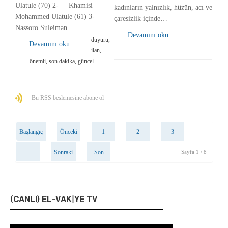
Ulatule (70) 2- Khamisi
kadınların yalnızlık, hüzün, acı ve
Mohammed Ulatule (61) 3-
çaresizlik içinde…
Nassoro Suleiman…
Devamını oku...
duyuru,
Devamını oku...
ilan,
önemli, son dakika, güncel
Bu RSS beslemesine abone ol
Başlangıç
Önceki
1
2
3
…
Sonraki
Son
Sayfa 1 / 8
(CANLI) EL-VAKIYE TV