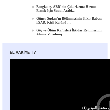
Bangladeş, ABD’nin Çıkarlarına Hizmet
Etmek İçin Suudi Arabi…
Güney Sudan’ın Bölünmesinin Fikir Babası
IGAD, Kirli Rolünü …
Göç ve Ölüm Kafileleri İktidar Rejimlerinin
Alnına Vurulmuş …
EL VAKIYE TV