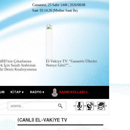
Cumartesi, 25 Safer 1448
|
2026/08/08
Saat:
03:14:27
(Medine Saati İle)
ABD’nin Çıkarlarına
El-Vakiye TV: “Garantör Ülkeler
k İçin Suudi Arabistan
Nereye Gitti?”...
eki Deniz Koalisyonuna
UM
KITAP
RADYO
KADIN KOLLARI
(CANLI) EL-VAKIYE TV