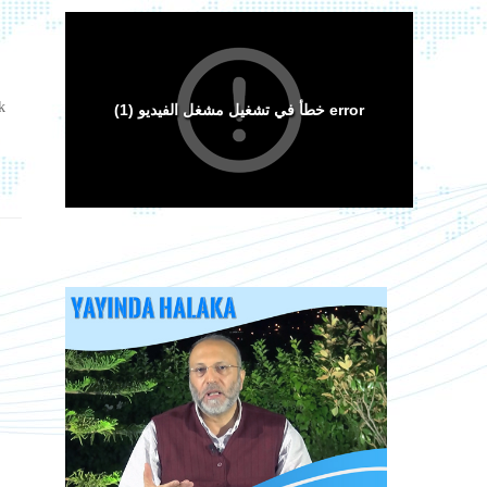
k
Arakan Müslümanları İslam Ümmetinden ve
Ordularından Destek İstiyor
Kitaplar
Android Cihazlar İçin Anayasa Tasarısı
Sorular ve Cevaplar