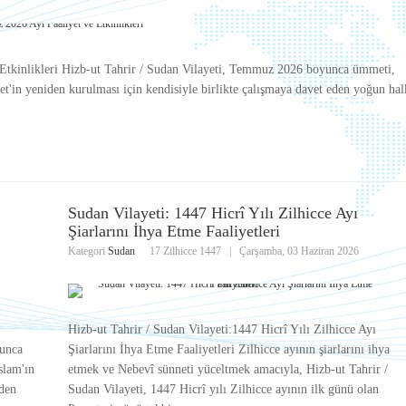
 Etkinlikleri Hizb-ut Tahrir / Sudan Vilayeti, Temmuz 2026 boyunca ümmeti,
t'in yeniden kurulması için kendisiyle birlikte çalışmaya davet eden yoğun hal
Sudan Vilayeti: 1447 Hicrî Yılı Zilhicce Ayı
Şiarlarını İhya Etme Faaliyetleri
Kategori
Sudan
17 Zilhicce 1447
|
Çarşamba, 03 Haziran 2026
Hizb-ut Tahrir / Sudan Vilayeti:1447 Hicrî Yılı Zilhicce Ayı
yunca
Şiarlarını İhya Etme Faaliyetleri Zilhicce ayının şiarlarını ihya
slam'ın
etmek ve Nebevî sünneti yüceltmek amacıyla, Hizb-ut Tahrir /
iden
Sudan Vilayeti, 1447 Hicrî yılı Zilhicce ayının ilk günü olan