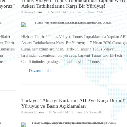
fet
Tunus Vilayeti: Tunus Topraklarında Yapılan ABD
uyoruz”
Askeri Tatbikatlarına Karşı Bir Yürüyüş!
Kategori
Tunus
30 Şevvâl 1447
|
Cuma, 17 Nisan 2026
Hilafet
Hizb-ut Tahrir / Tunus Vilayeti:Tunus Topraklarında Yapılan AB
ut Tahrir
Askeri Tatbikatlarına Karşı Bir Yürüyüş! 17 Nisan 2026 Cuma gü
 Cumartesi
Cuma namazının ardından, Hizb-ut Tahrir / Tunus Vilayeti
an
tarafından düzenlenen bir yürüyüş, başkent Tunus’taki El-Feth
nsın
Camii önünden şu slogan altında başladı: “Tunus…
Devamını oku...
Türkiye: "Aksa'yı Kurtarın! ABD'ye Karşı Durun!"
Yürüyüş ve Basın Açıklamaları
Kategori
Türkiye
18 Şevvâl 1447
|
Pazar, 05 Nisan 2026