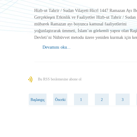
Hizb-ut Tahrir / Sudan Vilayeti:Hicrî 1447 Ramazan Ayı 
Gerçekleşen Etkinlik ve Faaliyetler Hizb-ut Tahrir / Sudan 
mübarek Ramazan ayı boyunca kamusal faaliyetlerini
yoğunlaştırarak ümmeti, İslam’ın görkemli yapısı olan Raşi
Devleti’ni Nübüvvet metodu üzere yeniden kurmak için k
Devamını oku...
Bu RSS beslemesine abone ol
Başlangıç
Önceki
1
2
3