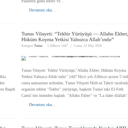
Pazartesi günü tekbir ve…
Devamını oku...
Tunus Vilayeti: “Tekbir Yürüyüşü — Allahu Ekber
Hüküm Koyma Yetkisi Yalnızca Allah’ındır”
Kategori
Tunus
5 Zilhicce 1447
|
Cuma, 22 May 2026
Tunus Vilayeti: Tekbir Yürüyüşü;"Allahu Ekber, Hüküm Koyma
lkla
Yetkisi Yalnızca Allah’ındır" 1447 Hicri yılı Zilhicce ayının 5’ind
kte
cuma namazının ardından, Tunus Vilayeti Hizb-ut Tahrir tarafınd
re Raşidi
organize edilen “Tekbir” yürüyüşü, başkent Tunus’taki El-Feth
Camii’nin önünden başladı. “Allahu Ekber” ve “La ilahe illallah
Devamını oku...