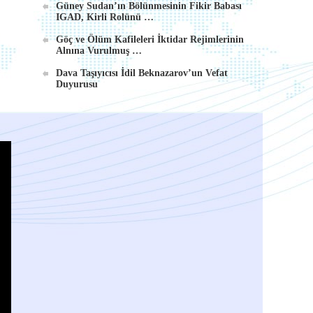
Güney Sudan’ın Bölünmesinin Fikir Babası
IGAD, Kirli Rolünü …
Göç ve Ölüm Kafileleri İktidar Rejimlerinin
Alnına Vurulmuş …
Dava Taşıyıcısı İdil Beknazarov’un Vefat
Duyurusu