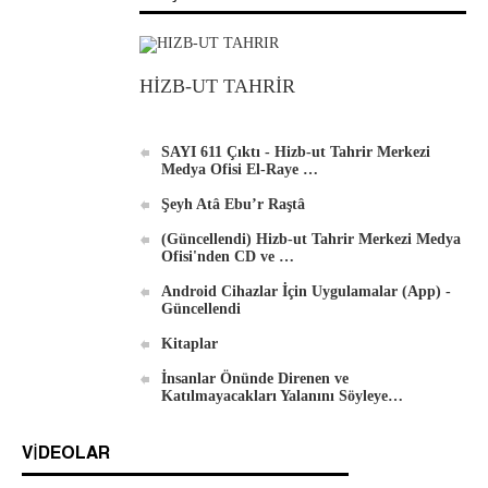
Android İçin Yeni El-Waie Dergisi Uygulaması
HİZB-UT TAHRİR
SAYI 611 Çıktı - Hizb-ut Tahrir Merkezi
Medya Ofisi El-Raye …
Şeyh Atâ Ebu’r Raştâ
(Güncellendi) Hizb-ut Tahrir Merkezi Medya
Ofisi'nden CD ve …
Android Cihazlar İçin Uygulamalar (App) -
Güncellendi
Kitaplar
İnsanlar Önünde Direnen ve
Katılmayacakları Yalanını Söyleye…
VIDEOLAR