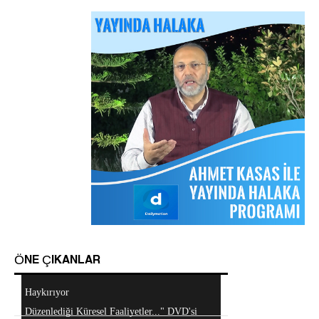
Arakan Müslümanları İslam Ümmetinden ve
Ordularından Destek İstiyor
Kitaplar
Android Cihazlar İçin Anayasa Tasarısı
Uygulaması
Sorular ve Cevaplar
Hizb-ut Tahrir Emirine Sorulanlar
Hizb-ut Tahrir Kimdir?
ÖNE ÇIKANLAR
Mescidi Aksa İslam Ümmetine ve Ordulara
Haykırıyor