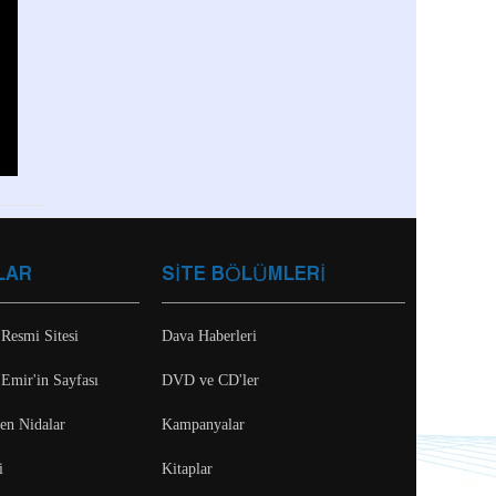
LAR
SİTE BÖLÜMLERİ
 Resmi Sitesi
Dava Haberleri
 Emir'in Sayfası
DVD ve CD'ler
ten Nidalar
Kampanyalar
i
Kitaplar