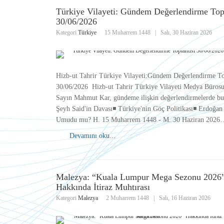
Türkiye Vilayeti: Gündem Değerlendirme Topl
30/06/2026
Kategori
Türkiye
15 Muharrem 1448
|
Salı, 30 Haziran 2026
Hizb-ut Tahrir Türkiye Vilayeti:Gündem Değerlendirme To
30/06/2026 Hizb-ut Tahrir Türkiye Vilayeti Medya Büros
Sayın Mahmut Kar, gündeme ilişkin değerlendirmelerde bul
Şeyh Said'in Davası◾️ Türkiye'nin Göç Politikası◾️ Erdoğ
Umudu mu? H. 15 Muharrem 1448 - M. 30 Haziran 2026
Devamını oku...
Malezya: “Kuala Lumpur Mega Sezonu 2026
Hakkında İtiraz Muhtırası
Kategori
Malezya
2 Muharrem 1448
|
Salı, 16 Haziran 2026