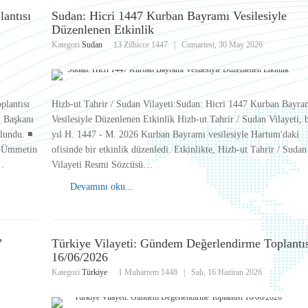
antısı
Sudan: Hicri 1447 Kurban Bayramı Vesilesiyle
Düzenlenen Etkinlik
Kategori
Sudan
13 Zilhicce 1447
|
Cumartesi, 30 May 2026
plantısı
Hizb-ut Tahrir / Sudan Vilayeti:Sudan: Hicri 1447 Kurban Bayra
u Başkanı
Vesilesiyle Düzenlenen Etkinlik Hizb-ut Tahrir / Sudan Vilayeti, 
undu. ◾️
yıl H. 1447 - M. 2026 Kurban Bayramı vesilesiyle Hartum'daki
an Ümmetin
ofisinde bir etkinlik düzenledi. Etkinlikte, Hizb-ut Tahrir / Sudan
…
Vilayeti Resmi Sözcüsü…
Devamını oku...
”
Türkiye Vilayeti: Gündem Değerlendirme Toplantı
16/06/2026
Kategori
Türkiye
1 Muharrem 1448
|
Salı, 16 Haziran 2026