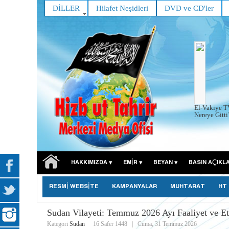
DİLLER
Hilafet Neşidleri
DVD ve CD'ler
El-Vakiye TV
Nereye Gitti?
HAKKIMIZDA
EMIR
BEYAN
BASIN AÇIKL
RESMİ WEBSİTE
KAMPANYALAR
MUHTARAT
HT
Sudan Vilayeti: Temmuz 2026 Ayı Faaliyet ve Etk
Kategori
Sudan
16 Safer 1448
|
Cuma, 31 Temmuz 2026