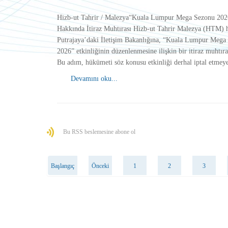
Hizb-ut Tahrir / Malezya“Kuala Lumpur Mega Sezonu 202
Hakkında İtiraz Muhtırası Hizb-ut Tahrir Malezya (HTM) h
Putrajaya’daki İletişim Bakanlığına, “Kuala Lumpur Mega
2026” etkinliğinin düzenlenmesine ilişkin bir itiraz muhtıra
Bu adım, hükümeti söz konusu etkinliği derhal iptal etme
Devamını oku...
Bu RSS beslemesine abone ol
Başlangıç
Önceki
1
2
3