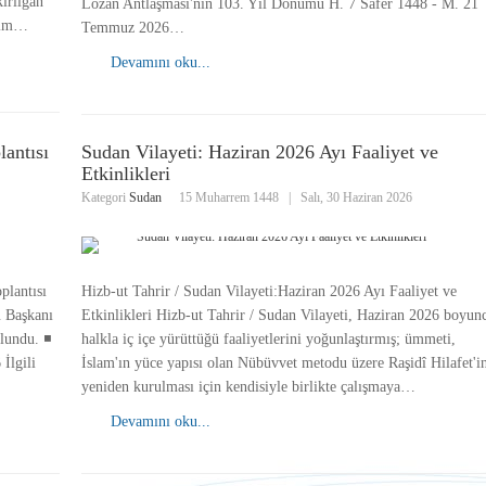
ırılgan
Lozan Antlaşması'nın 103. Yıl Dönümü H. 7 Safer 1448 - M. 21
adım…
Temmuz 2026…
Devamını oku...
antısı
Sudan Vilayeti: Haziran 2026 Ayı Faaliyet ve
Etkinlikleri
Kategori
Sudan
15 Muharrem 1448
|
Salı, 30 Haziran 2026
plantısı
Hizb-ut Tahrir / Sudan Vilayeti:Haziran 2026 Ayı Faaliyet ve
u Başkanı
Etkinlikleri Hizb-ut Tahrir / Sudan Vilayeti, Haziran 2026 boyun
undu. ◾️
halkla iç içe yürüttüğü faaliyetlerini yoğunlaştırmış; ümmeti,
İlgili
İslam'ın yüce yapısı olan Nübüvvet metodu üzere Raşidî Hilafet'i
yeniden kurulması için kendisiyle birlikte çalışmaya…
Devamını oku...