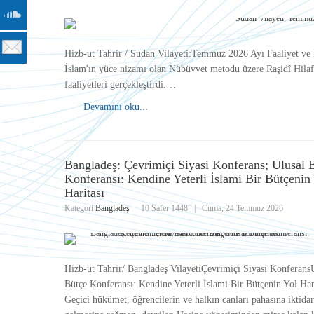
Hizb-ut Tahrir / Sudan Vilayeti:Temmuz 2026 Ayı Faaliyet ve
İslam'ın yüce nizamı olan Nübüvvet metodu üzere Raşidî Hilafe
faaliyetleri gerçekleştirdi.…
Devamını oku...
Bangladeş: Çevrimiçi Siyasi Konferans; Ulusal 
Konferansı: Kendine Yeterli İslami Bir Bütçenin
Haritası
Kategori
Bangladeş
10 Safer 1448
|
Cuma, 24 Temmuz 2026
Hizb-ut Tahrir/ Bangladeş VilayetiÇevrimiçi Siyasi Konferans
Bütçe Konferansı: Kendine Yeterli İslami Bir Bütçenin Yol Har
Geçici hükümet, öğrencilerin ve halkın canları pahasına iktida