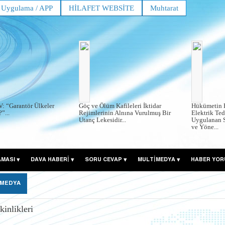
Uygulama / APP
HİLAFET WEBSİTE
Muhtarat
: “Garantör Ülkeler
Göç ve Ölüm Kafileleri İktidar
Hükümetin P
”...
Rejimlerinin Alnına Vurulmuş Bir
Elektrik Te
Utanç Lekesidir...
Uygulanan S
ve Yöne...
AMASI
DAVA HABERİ
SORU CEVAP
MULTİMEDYA
HABER YOR
 MEDYA
inlikleri