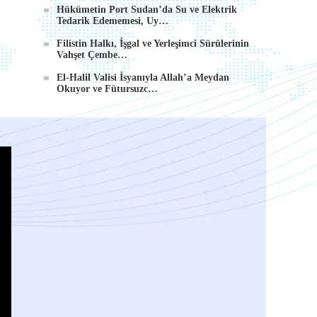
Hükümetin Port Sudan’da Su ve Elektrik
Tedarik Edememesi, Uy…
Filistin Halkı, İşgal ve Yerleşimci Sürülerinin
Vahşet Çembe…
El-Halil Valisi İsyanıyla Allah’a Meydan
Okuyor ve Fütursuzc…