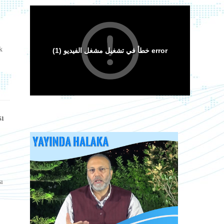
k
sı
Arakan Müslümanları İslam Ümmetinden ve
Ordularından Destek İstiyor
Kitaplar
sı
i
Android Cihazlar İçin Anayasa Tasarısı
Sorular ve Cevaplar