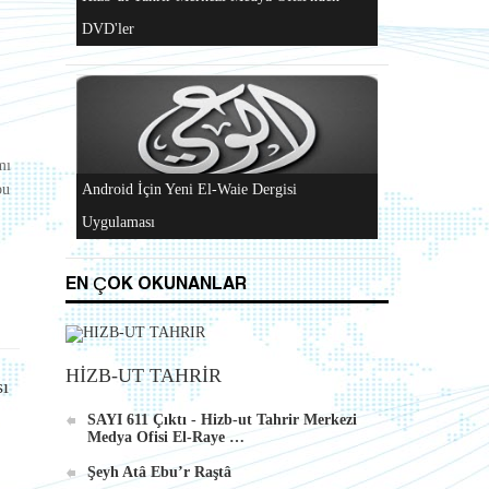
Al-Raya Gazetesi Yeniden Yayında
mı
Hizb-ut Tahrir Merkezi Medya Ofisi'nden
bu
DVD'ler
EN ÇOK OKUNANLAR
HİZB-UT TAHRİR
Android İçin Yeni El-Waie Dergisi
sı
Uygulaması
SAYI 611 Çıktı - Hizb-ut Tahrir Merkezi
Medya Ofisi El-Raye …
Şeyh Atâ Ebu’r Raştâ