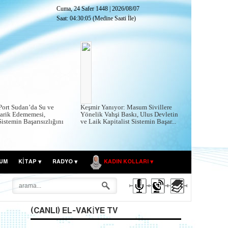
Cuma, 24 Safer 1448
|
2026/08/07
Saat:
04:30:06
(Medine Saati İle)
ort Sudan’da Su ve
Keşmir Yanıyor: Masum Sivillere
darik Edememesi,
Yönelik Vahşi Baskı, Ulus Devletin
istemin Başarısızlığını
ve Laik Kapitalist Sistemin Başar...
UM
KITAP
RADYO
KADIN KOLLARI
(CANLI) EL-VAKIYE TV