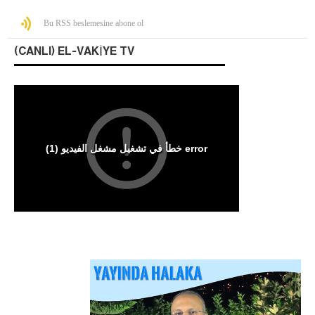
Bu RSS beslemesine abone ol
(CANLI) EL-VAKIYE TV
Arakan Müslümanları İslam Ümmetinden ve
Ordularından Destek İstiyor
Kitaplar