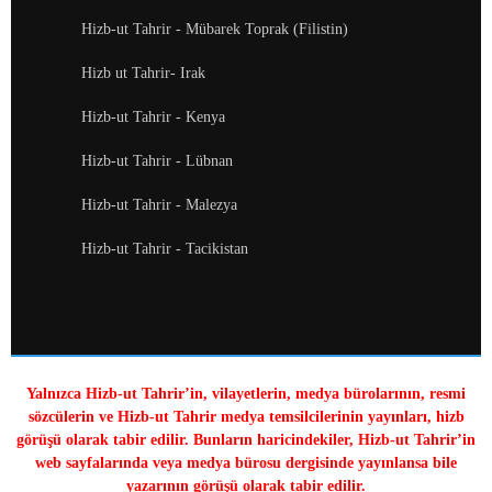
Hizb-ut Tahrir - Mübarek Toprak (Filistin)
Hizb ut Tahrir- Irak
Hizb-ut Tahrir - Kenya
Hizb-ut Tahrir - Lübnan
Hizb-ut Tahrir - Malezya
Hizb-ut Tahrir - Tacikistan
Yalnızca Hizb-ut Tahrir’in, vilayetlerin, medya bürolarının, resmi
sözcülerin ve Hizb-ut Tahrir medya temsilcilerinin yayınları, hizb
görüşü olarak tabir edilir. Bunların haricindekiler, Hizb-ut Tahrir’in
web sayfalarında veya medya bürosu dergisinde yayınlansa bile
yazarının görüşü olarak tabir edilir.