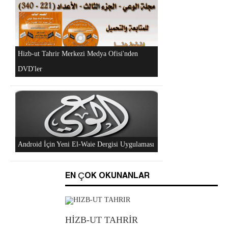
"Hizb-ut Tahrir'in Gazze'yi Desteklemek İçin
Düzenlediği Küresel Faaliyetler..." DVD'si
Al-Raya Gazetesi Yeniden Yayında
Hizb-ut Tahrir Merkezi Medya Ofisi'nden
DVD'ler
EN ÇOK OKUNANLAR
HİZB-UT TAHRİR