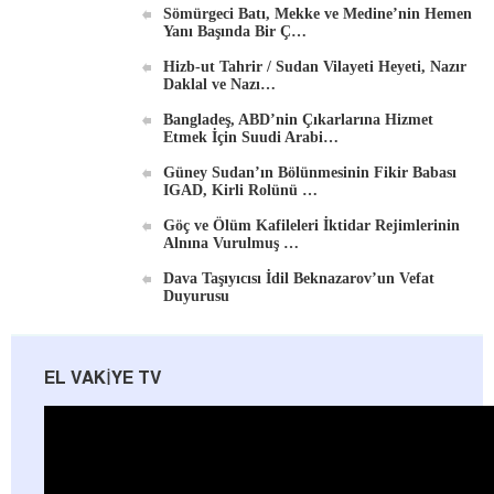
Sömürgeci Batı, Mekke ve Medine’nin Hemen
Yanı Başında Bir Ç…
Hizb-ut Tahrir / Sudan Vilayeti Heyeti, Nazır
Daklal ve Nazı…
Bangladeş, ABD’nin Çıkarlarına Hizmet
Etmek İçin Suudi Arabi…
Güney Sudan’ın Bölünmesinin Fikir Babası
IGAD, Kirli Rolünü …
Göç ve Ölüm Kafileleri İktidar Rejimlerinin
Alnına Vurulmuş …
Dava Taşıyıcısı İdil Beknazarov’un Vefat
Duyurusu
EL VAKIYE TV