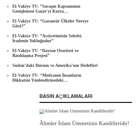
El-Vakiye TV: “Savaşın Kapsamının
Genişlemesi Gazze'yi Kurta…
El-Vakiye TV: “Garantör Ülkeler Nereye
Gitti?”
El-Vakiye TV: “Acziyetimizin Sebebi,
İradenin Yokluğudur”
El-Vakiye TV: “Dayton Otoritesi ve
Batılılaşma Projesi”
Sudan’daki Durum ve Amerika’nın Hedefleri
El-Vakiye TV: “Medyanın İnsanların
Dikkatini Yönlendirmedeki…
BASIN AÇIKLAMALARI
Âlimler İslam Ümmetinin Kandilleridir!