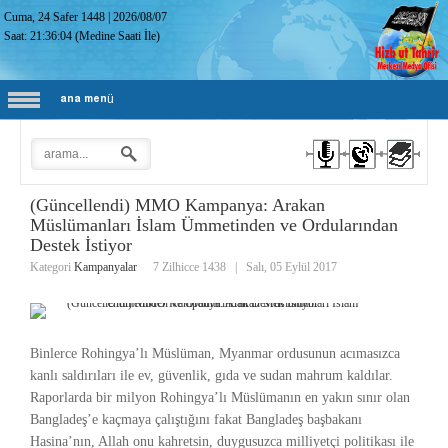
Cuma, 24 Safer 1448
|
2026/08/07
Saat:
21:36:05
(Medine Saati İle)
ana menü
(Güncellendi) MMO Kampanya: Arakan
Müslümanları İslam Ümmetinden ve Ordularından
Destek İstiyor
Kategori
Kampanyalar
7 Zilhicce 1438
|
Salı, 05 Eylül 2017
Binlerce Rohingya’lı Müslüman, Myanmar ordusunun acımasızca
kanlı saldırıları ile ev, güvenlik, gıda ve sudan mahrum kaldılar.
Raporlarda bir milyon Rohingya’lı Müslümanın en yakın sınır olan
Bangladeş’e kaçmaya çalıştığını fakat Bangladeş başbakanı
Hasina’nın, Allah onu kahretsin, duygusuzca milliyetçi politikası ile