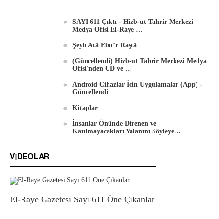
Android İçin Yeni El-Waie Dergisi Uygulaması
SAYI 611 Çıktı - Hizb-ut Tahrir Merkezi
Medya Ofisi El-Raye …
Şeyh Atâ Ebu’r Raştâ
(Güncellendi) Hizb-ut Tahrir Merkezi Medya
Ofisi'nden CD ve …
Android Cihazlar İçin Uygulamalar (App) -
Güncellendi
Kitaplar
İnsanlar Önünde Direnen ve
Katılmayacakları Yalanını Söyleye…
VIDEOLAR
El-Raye Gazetesi Sayı 611 Öne Çıkanlar