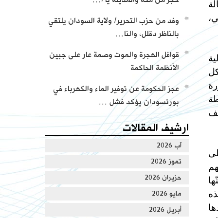
لة
تسجيل تعريف بحزب التحرير
ي،
وفد من حزب التحرير/ ولاية السودان يلتقي
بالناظر دقلل، والنا…
قوافل الهجرة والموت وصمة عار على جبين
ية
الأنظمة الحاكمة
كل
من كلمات وأجوبة العالم عطاء أبو الرشتة
رة
عجز الحكومة عن توفير الماء والكهرباء في
طة
بورتسودان يؤكد فشل …
نف
ارشيف المقالات
آب 2026
لى
تموز 2026
هم
حزيران 2026
ها
ذه
مايو 2026
ها
أبريل 2026