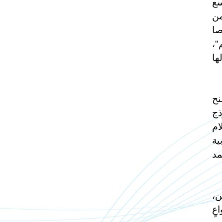
سع
من
صا
"،
ها
نح
ذج
ام
ية
مد
ن،
عٍ