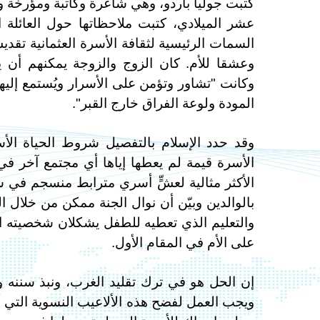
كتبت جوليا باردو، وهي شاعرة وكاتبة ومؤرخة 
عشر الميلادي، كتبت ملاحظاتها حول العائلة ا
السمات الرئيسية لثقافة الأسرة العثمانية تقدي
وعشقا للأم. كان الزوج والزوجة يمكنهم أن ي
وكانت "تشاور وتؤمن على الأسرار ويُستمع إليها 
المودة ولوعة الفراق خارج القبر".
وقد حدد الإسلام بالتفصيل شروط الحياة الأس
الأسرة قيمة لم يعطها إياها أي مجتمع آخر في 
الأكثر مثالية لعشٍّ أسري مترابط منسجم ف
بالوالدين وبيّن أن نوال الجنة ممكن من خلال ال
والتعليم الذي تعطيه للطفل يشكلان شخصيته الم
على الأم في المقام الأول.
إن الحل هو في ترك تقليد الغرب، ونبذ سننه وقو
ويجب العمل لفضح هذه الألاعيب النسوية التي أ