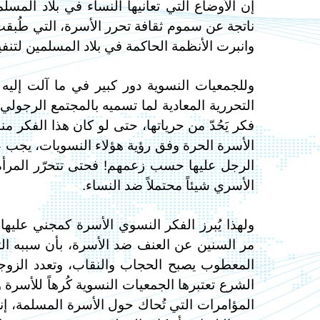
إن الأوضاع التي تعانيها النساء في بلاد المس
ناتجة عن سموم ثقافة تحرر الأسرة، التي طُبق
وانبرت الأنظمة الحاكمة في بلاد المسلمين لتنفي
وللجمعيات النسوية دور كبير في ما آلت إليه 
التحررية المعادية لما تسميه بالمجتمع الرجولي
فكر يَحُدّ من حرياتها، حتى لو كان هذا الفكر 
الأسرة الحرة وفق رؤية هؤلاء النسويات، يجب ع
الرجل عليها حسب زعمهم! فحتى تتحرّر المرأة م
الأسري شيئاً محتملاً ضد النساء.
ولهذا يُبرز الفكر النسوي الأسرة كمجني عليه
مر السنين عن العنف ضد الأسرة، بأن سببه الثقا
المعطوب يصبح الحجاب والنقاب، وتعدد الزوجات
الشرع تعتبرها الجمعيات النسوية كُرهاً للأسرة وإ
المؤامرات التي تُحاك حول الأسرة المسلمة، إنم