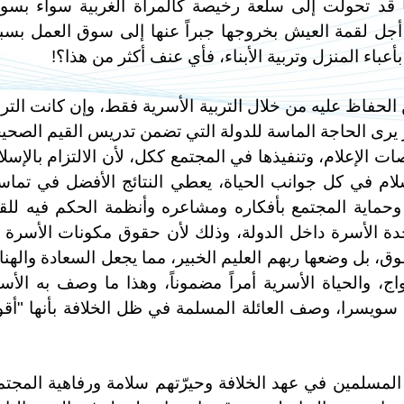
ا قد تحولت إلى سلعة رخيصة كالمرأة الغربية سواء بسوا
أجل لقمة العيش بخروجها جبراً عنها إلى سوق العمل بس
بأعباء المنزل وتربية الأبناء، فأي عنف أكثر من هذا؟!
حفاظ عليه من خلال التربية الأسرية فقط، وإن كانت الترب
 يرى الحاجة الماسة للدولة التي تضمن تدريس القيم الصحي
ات الإعلام، وتنفيذها في المجتمع ككل، لأن الالتزام بالإسلا
إسلام في كل جوانب الحياة، يعطي النتائج الأفضل في تما
وحماية المجتمع بأفكاره ومشاعره وأنظمة الحكم فيه للق
دة الأسرة داخل الدولة، وذلك لأن حقوق مكونات الأسرة 
ق، بل وضعها ربهم العليم الخبير، مما يجعل السعادة والهنا
، والحياة الأسرية أمراً مضموناً، وهذا ما وصف به الأست
سويسرا، وصف العائلة المسلمة في ظل الخلافة بأنها "أق
 المسلمين في عهد الخلافة وحيرّتهم سلامة ورفاهية المجتم