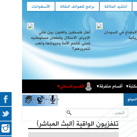
أناشيد الخلافة
برامج للهواتف النقالة
الأسطوانات
لأوضاع في السودان
أهل فلسطين واقعون بين فكي
ريكية
الإجرام: الاحتلال وقطعان مستوطنيه
فمتى تلتحم الأمة وجيوشها وتهب
لتحريرهم؟!
كتبة
أقسام متفرقة
القسم النسائي
المكتبة الثقافية
فعاليات حزب التحرير العالمية في الذكرى المئوية لهدم
لموقع
الخلافة
تلفزيون الواقية (البث المباشر)