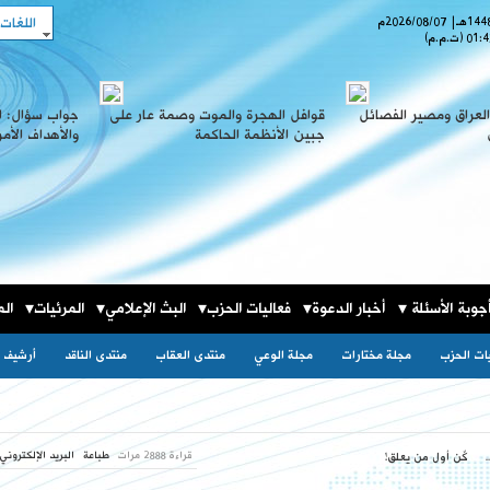
اللغات
هـ
|
2026/08/07
م
01:4
(ت.م.م)
لعراق ومصير الفصائل
قوافل الهجرة والموت وصمة عار على
جواب سؤال: ا
جبين الأنظمة الحاكمة
والأهداف الأم
جوبة الأسئلة
أخبار الدعوة
فعاليات الحزب
البث الإعلامي
المرئيات
الم
يات الحزب
مجلة مختارات
مجلة الوعي
منتدى العقاب
منتدى الناقد
أرشيف ا
قراءة 2888 مرات
طباعة
البريد الإلكتروني
كٌن أول من يعلق!