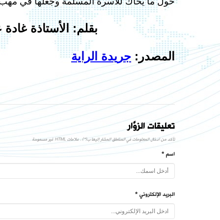
حول ما يحاك للأسرة المسلمة وجعلها في مهب ري
بقلم: الأستاذة غادة 
المصدر:
جريدة الراية
تعليقات الزوَّار
تأكد من ادخال المعلومات في المناطق المشار إليها ب(*) . علامات HTML غير مسموحة
اسم *
البريد الإلكتروني *