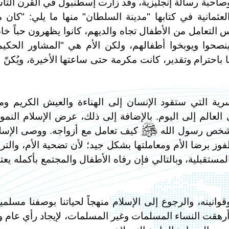
وصاحبة رسالة إنجليزية، وقد زارت إسطنبول في القرن التا
لعثمانية في كتابها "مدينة السلطان" منها ما يلي: "كان 
س التعامل من الأطفال تجاه والديهم، كانوا يظهرون حباً خا
نصحوا ويوبخوا أطفالهم، ولكن الأم هي "المشاور الحكيم
باحترام وتقدير، كانت مكرمة حتى ساعتها الأخيرة، ويُكنّ ل
رية التي ستقود الإنسان إلى الهناءة والعيش الكريم وم
العالم إلى اليوم. بالإضافة إلى ذلك، عرض الإسلام النمو
ي شخص رسول الله
كيف تعامل مع أزواجه. ووصى الإسل
e
فوز برضا الأم ومعاملتها بشكل جيد؛ لأن تضحية الأم، والترب
ستقبلية، وبالتالي فإن رفاه الأطفال والمجتمع بأكمله يعت
انينه، والرجوع إلى الإسلام منهجاً لحياتنا بوصفنا مسلمي
رهقت النساء المسلمات وغير المسلمات، لإيجاد رأي عام وا