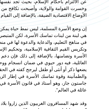
عن الالتزام بأحكام الإسلام، بحيث تجد نفسه
وخسرت القوامة والولاية، وأصبحت تكافح من 
الأوضاع الاقتصادية الضيقة، بالإضافة إلى القيام 
إن وضع الأسرة المسلمة، ليس نمط حياة يمكن ال
هي لبنة من لبنات تماسك الأسرة، لكن المتبصر
في مناهج التعليم، والدعاية والدعوة لها في منص
وتكريس القيم الثقافية الإسلامية، وتحكيم ال
الأسرة وتضامنها، بالإضافة إلى ذلك فإن دعم 
العائلية، فيه دور حيوي في ضمان انسجام ووح
يضعها ذكر أو أنثى أو طفل ليرجح كفته في الحقو
والطمأنينة وقوة تماسك الأسرة في إطار الزواج
جاستون جاز، وهو أستاذ في قانون الأسرة في 
عائلة في العالم".
وقد شهد المسافرون الغربيون الذين زاروا بلاد