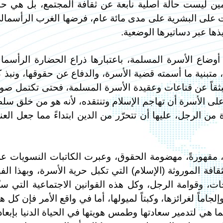
لمين ليست حالة أصلية نابعة عن ثقافة المجتمع، بل هي حا
ت على البشرية على مدى مائة عام، فرضها الغرب الرأسمال
ذها عبر دساتيرها الوضعية.
أوضاع الأسرة المسلمة، باعتبارها ذراع الحضارة الرأسمال
، متبنية ما أسمته قضية الأسرة، والدفاع عن حقوقها، ونبذ 
منبثقاً عن قناعات وعقيدة الأسرة المسلمة، فحتى تكتمل صو
لى الأسرة أن تهاجم الإسلام وتنتقده، لأنه هو من خلق سل
ن الرجل، عليها أن تتحرّر من الدين ابتداءً مما جعل الع
ا، مقهورةً، مهضومة الحقوق، وعبرت الكاتبات النسويات ع
فة الموروثة (الإسلام) التي تكبل حرية الأسرة، وبهذا الف
، وقوامة الرجل، وكل هذه القوانين الاجتماعية التي سنّ
لجاماً لغرائزها، وكبتاً لميولها، أما في واقع الأمر فإن كل ه
ا هي لتدمير سعادتها وطمس هويتها في الحياة الدنيا بإبعاد