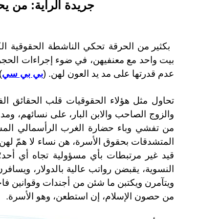
جريدة الراية
: من يح
بكثير من الحرقة تحكي الناشطة الحقوقية 
بيت واحد مع معنفيهن، في ضوء إجراءات الحج
عدم قدرتها على مد يد العون لهن. (
بي بي سي
)
تحاول مثل هؤلاء الحقوقيات قلب الحقائق الف
والزوج الصاحب والابن البار، على نسائهم، وم
من تفشي وباء حضارة الغرب الرأسمالي المسم
المتشدقات بحقوق الأسرة، هن نساء لا همّ لهن
قيد غير مرتبطات بأي مسؤولية تجاه أي أحد؛ 
النسوية، يقبضن رواتب عالية بالدولار، ويسافر
ويتآمرن ويكتبن ما شئن من أجندات وقوانين فا
من حصون الإسلام، إن استطعن، وهو الأسرة.