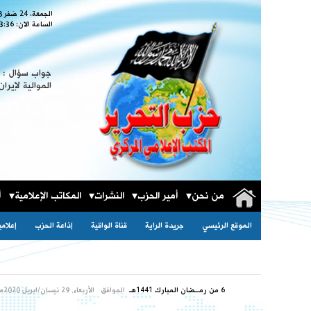
الجمعة، 24 صَفر 1448
الساعة الان:
3:37
جواب سؤال : ا
الموالية لإيران
من نحن
أمير الحزب
النشرات
المكاتب الإعلامية
أ
الموقع الرئيسي
جريدة الراية
قناة الواقية
إذاعة الحزب
إعلام
6 من رمــضان المبارك 1441هـ
الموافق
الأربعاء, 29 نيسان/ابريل 2020مـ