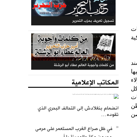
ات
المكتبة الحزبية
ية
ند
ها
اء
المكاتب الإعلامية
كل
ات
المكتب المركزي: جريدة الراية (متجددة)
طن
انضمام بنغلادش إلى التحالف البحري الذي
صن
تقوده…
في ظل صراع الغرب المستعمر على مرمى
حجر من مكة والمدينة يا أ…