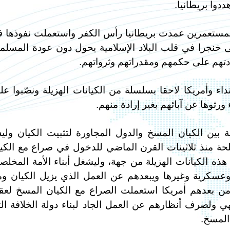
دوا بريطانيا.
مستعمرين عمدت بريطانيا رأس الكفر واستعملت نفوذها 
 خنجرا في قلب البلاد الإسلامية يحول دون عودة المسلم
دتهم على حكمهم ومقدراتهم وثرواتهم.
داء وأمريكا لاحقا بسلسلة من الكيانات الهزيلة ونصّبوا علي
ء ورثوها عن آبائهم بغير إرادة منهم.
ة بين الكيان المسخ والدول المجاورة لتثبيت الكيان ول
ة منذ ثلاثينات القرن الماضي للدخول في صراع مع الكي
ذه الكيانات الهزيلة من جهة، وليشغل أبناء الأمة المخلص
كرية وغيرها ويبعدهم عن العمل الذي يزيل الكيان و
من بعدهم أمريكا استعملت الصراع مع الكيان المسخ لعق
هي ولصرف أنظارهم عن العمل الجاد لبناء دولة الخلافة ال
المسخ.