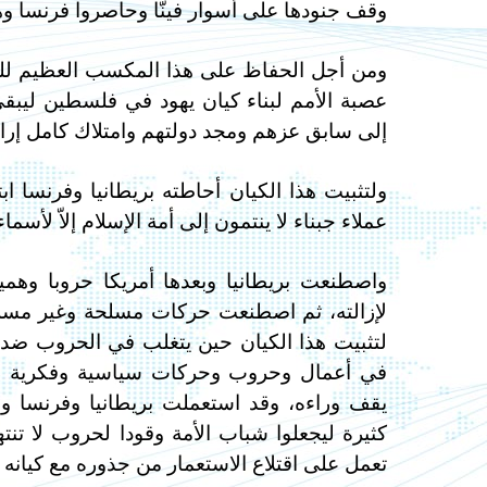
وقف جنودها على أسوار فينَّا وحاصروا فرنسا وهد
ومن أجل الحفاظ على هذا المكسب العظيم لل
عصبة الأمم لبناء كيان يهود في فلسطين ليبقى
إلى سابق عزهم ومجد دولتهم وامتلاك كامل إرا
ولتثبيت هذا الكيان أحاطته بريطانيا وفرنسا ابت
عملاء جبناء لا ينتمون إلى أمة الإسلام إلاّ لأسما
واصطنعت بريطانيا وبعدها أمريكا حروبا وهمي
لإزالته، ثم اصطنعت حركات مسلحة وغير مسلح
لتثبيت هذا الكيان حين يتغلب في الحروب ضد ه
في أعمال وحروب وحركات سياسية وفكرية وعس
يقف وراءه، وقد استعملت بريطانيا وفرنسا و
كثيرة ليجعلوا شباب الأمة وقودا لحروب لا تنت
تعمل على اقتلاع الاستعمار من جذوره مع كيانه 