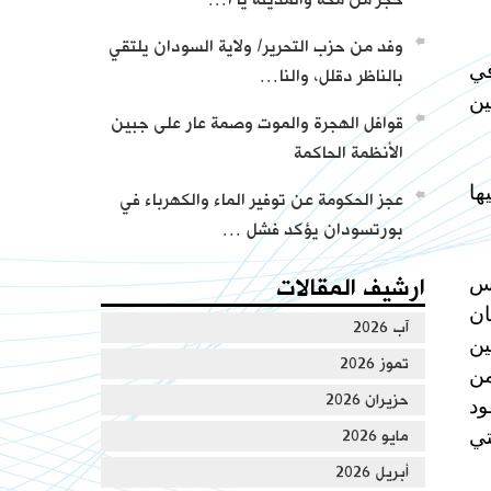
وفد من حزب التحرير/ ولاية السودان يلتقي
في
بالناظر دقلل، والنا…
ين
قوافل الهجرة والموت وصمة عار على جبين
الأنظمة الحاكمة
ها
عجز الحكومة عن توفير الماء والكهرباء في
بورتسودان يؤكد فشل …
يس
ارشيف المقالات
ان
آب 2026
ين
تموز 2026
من
حزيران 2026
ود
تي
مايو 2026
أبريل 2026