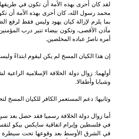
لقد كان أحرى بهذه الأمة أن تكون في طريقها الي
محمد رسول الله، كان أحرى بهذه الأمة أن تكو
بما يلزم لإزالة كيان يهود وليس فقط لرفع الظ
مآذن الأقصى، وتكون بيضاء تنير درب المؤمنين
أمره ناصرٌ عباده المخلصين.
إن هذا الكيان المسخ لم يكن ليقوم ابتداءً وليست
أولهما: زوال دولة الخلافة الإسلامية الراعية ل
وشبابا وأطفالا.
وثانيها: دعم المستعمر الكافر للكيان المسخ لت
أما زوال دولة الخلافة رسميا فقد حصل بعد سب
في فلسطين وإبرام اتفاقية سايكس بيكو لتقسي
في الشرق الأوسط بعد وقوعها تحت سيطرة بريطا