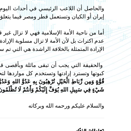
والحاصل أن اللاعب الرئيسي في أحداث اليوم ه
إيران أو الكيان وتستعمل قطر ومصر فيما يتعل
أما من ناحية الأمة الإسلامية فهي لا تزال غير 
عدم اكتراث بل لأن الأمة لا تزال مسلوبة الإرادة
الإرادة المتمثلة بالخلافة الراشدة هي التي تم سل
والحقيقة التي يجب أن تبقى ماثلة وبأقصى قوة
كبوتها وتسترد إرادتها وتستخدم كل مواردها لتح
قُوَّةٍ وَمِن رِّبَاطِ الْخَيْلِ تُرْهِبُونَ بِهِ عَدُوَّ اللهِ وَعَدُ
شَيْءٍ فِي سَبِيلِ اللهِ يُوَفَّ إِلَيْكُمْ وَأَنتُمْ لَا تُظْلَمُون
والسلام عليكم ورحمه الله وبركاته
تعليقات الزوَّار