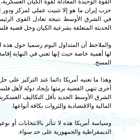
القوة الوحيدة المعادلة لقوة الكيان العسكرية، 
حزب إيران ما هو إلا تثبيت عملي لمركز ودور إ
في الشرق الأوسط نتيجة تعادل القوى الرئيسية
الحديثة المتعلقة بشرعية الكيان وحل قضية فل
والملاحظ أن المتداول اليوم رسميا حول هذه 
لها أهمية خاصة حيث إنها تعني في النهاية إقا
المسخ.
وهذا ما تعنيه أمريكا دائما عند التركيز على 
أخرى تنهي القضية برمتها بإيجاد دولة لأهل فل
الشرق الأوسط الجديد بأقل التكاليف العسكرية
المالية والاقتصادية والثروات بكافة أنواعها.
وسياسة أمريكا هذه لا تتأثر بالانتخابات أو ن
الديمقراطية والجمهورية على حد سواء.