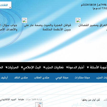
اللغات
هـ
|
2026/08/06
م
17:0
(ت.م.م)
لعراق ومصير الفصائل
قوافل الهجرة والموت وصمة عار على
جواب سؤال: ا
جبين الأنظمة الحاكمة
والأهداف الأم
جوبة الأسئلة
أخبار الدعوة
فعاليات الحزب
البث الإعلامي
المرئيات
الم
يات الحزب
مجلة مختارات
مجلة الوعي
منتدى العقاب
منتدى الناقد
أرشيف ا
قراءة 1699 مرات
طباعة
البريد الإلكتروني
كٌن أول من يعلق!