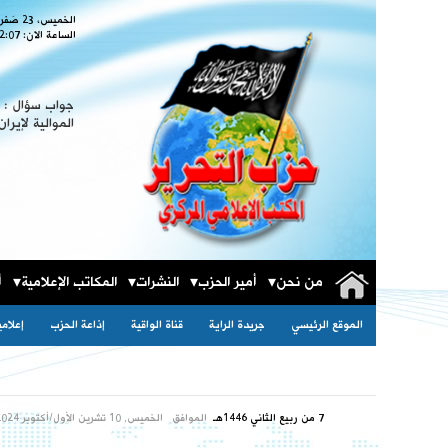
الخميس، 23 صَفر 1448
الساعة الان:
2:09
جواب سؤال : ا
الموالية لإيران
من نحن
أمير الحزب
النشرات
المكاتب الإعلامية
أ
الموقع الرئيسي
جريدة الراية
قناة الواقية
إذاعة الحزب
إعلام
7 من ربيع الثاني 1446هـ
الموافق
الخميس, 10 تشرين الأول/أكتوبر 2024مـ