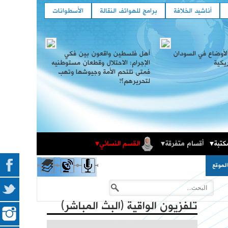
أناشيد الخلافة
برامج للهواتف النقالة
الأسطوانات
لأوضاع في السودان
أهل فلسطين واقعون بين فكي
ريكية
الإجرام: الاحتلال وقطعان مستوطنيه
فمتى تلتحم الأمة وجيوشها وتهب
لتحريرهم؟!
كتبة
أقسام متفرقة
القسم النسائي
المكتبة الثقافية
فعاليات حزب التحرير العالمية في الذكرى المئوية لهدم
لموقع
الخلافة
تلفزيون الواقية (البث المباشر)