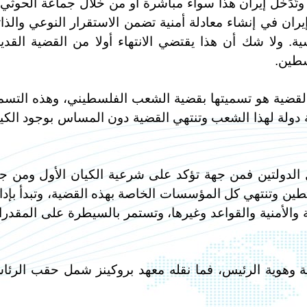
وتَدَخّل إيران هذا سواء مباشرة أو من خلال جماعة الحوثي 
يران في إنشاء معادلة أمنية تضمن الاستقرار النوعي والذا
. ولا شك أن هذا يقتضي الانتهاء أولا من القضية القدي
سطين.
القضية هو تسميتها بقضية الشعب الفلسطيني، وهذه التسم
مة دولة لهذا الشعب وتنتهي القضية دون المساس بوجود الكي
حل الدولتين فمن جهة تؤكد على شرعية الكيان الأول ومن ج
سطين وتنتهي كل المؤسسات الخاصة بهذه القضية، وتبدأ بإدا
 والأمنية والقواعد وغيرها، وتستمر بالسيطرة على المقدر
وعية وهوية الرئيس، فما نقله معهد بروكينز شمل حقب الرئا