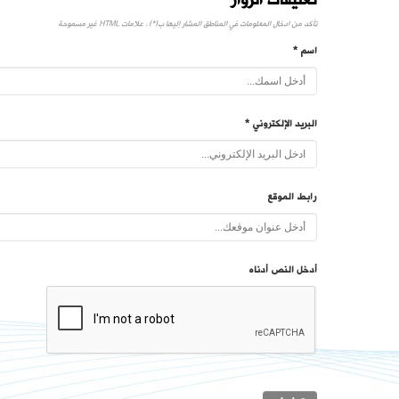
تأكد من ادخال المعلومات في المناطق المشار إليها ب(*) . علامات HTML غير مسموحة
اسم *
البريد الإلكتروني *
رابط الموقع
أدخل النص أدناه