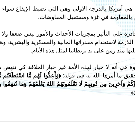
ي أمريكا بالدرجة الأولى وهي التي تضبط الإيقاع سواء 
ق بالمقاومة في غزة ومستقبل المفاوضات.
قادرة على التأثير بمجريات الأحداث والأمور ليس ضعفا ولا 
 اللازمة لاستخدام مقدراتها المالية والعسكرية والبشرية، وه
بها منذ زمن على يد بريطانيا لمثل هذه الأيام.
 هي أنه لا خيار لهذه الأمة غير خيار الخلافة كي تنهض 
قيق ما أمرها الله به في قوله:
﴿وَأَعِدُّوا لَهُم مَّا اسْتَطَعْتُم م
وَّكُمْ وَآخَرِينَ مِن دُونِهِمْ لَا تَعْلَمُونَهُمُ اللهُ يَعْلَمُهُمْ وَمَا تُنفِقُوا 
َ
﴾.