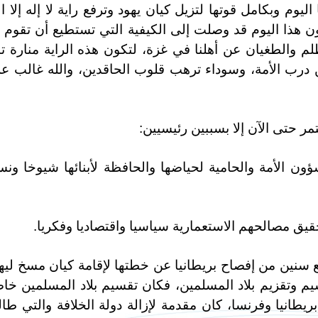
وم وبكامل قوتها لتزيل كيان يهود وترفع راية لا إله إلا ال
ن هذا اليوم قد وصلت إلى الكيفية التي تستطيع أن تقوم ب
لم والطغيان عن أهلنا في غزة، لتكون هذه الراية منارة تن
 درب الأمة، وسوداء ترهب قلوب الحاقدين، والله غالب ع
مر حتى الآن إلا بسببين رئيسيين:
شؤون الأمة والحامية لحياضها والحافظة لأبنائها شيوخا ونس
حقيق مصالحهم الاستعمارية سياسيا واقتصاديا وفكريا.
ع سنين من إفصاح بريطانيا عن خطتها لإقامة كيان مسخ ليه
م وتقزيم بلاد المسلمين، فكان تقسيم بلاد المسلمين خا
نيا وفرنسا، كان مقدمة لإزالة دولة الخلافة والتي طال