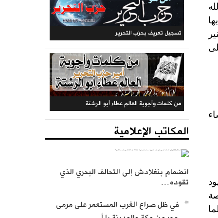
له
ها
ير
لى
المكتب المركزي: جريدة الراية (متجددة)
اء
المكاتب الإعلامية
تسجيل تعريف بحزب التحرير
انضمام بنغلادش إلى التحالف البحري الذي
ود
تقوده…
صة
في ظل صراع الغرب المستعمر على مرمى
ما
من كلمات وأجوبة العالم عطاء أبو الرشتة
حجر من مكة والمدينة يا أ…