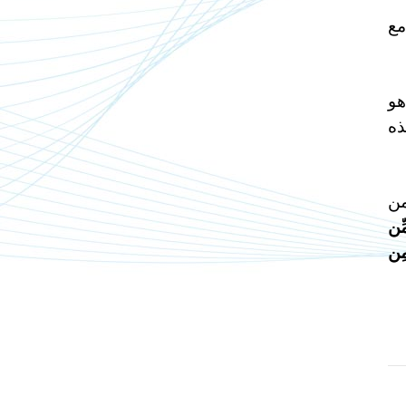
مع
هو
ذه
من
ِّن
مِن