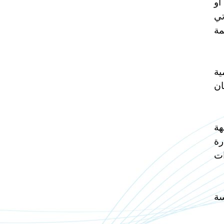
أو
تي
مة
ية
ان
هة
رة
ات
سة