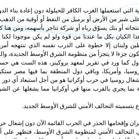
التي استعملها الغرب الكافر للحيلولة دون إعادة بناء الدو
لى شبر من الأرض أو برميل من النفط أو أوقية من الذهب 
تجاته أو بنك يسوّق رباه أو شركة تتاجر بأسهمه، ومن هنا ك
 الكيان بكل ما عندنا من قوة ولو لم يكن موجودا لكنا 
طين ولبنان إلا خطوة على الدرب نفسه الذي تنتهجه أمري
كون جزءا لا يتجزأ من منظومة الشرق الأوسط الجديدة، وال
دول كما ورد في تقرير لمعهد بروكينز، هذه الست هي ح
، وروسيا، وأمريكا، وباقي دول المنطقة بما فيها مصر ستك
إشغال روسيا في حرب أوكرانيا هو من أجل استبعاد أي دور ل
بما يجري بالقرب منها في أوكرانيا مما يشغلها عن الش
 بتسميته التحالف الأمني للشرق الأوسط الجديد.
يران وإقحامها الحذر في الحرب القائمة الآن دون إشعال ح
 في التحالف الأمني لمنظومة الشرق الأوسط، فتظهر على أن