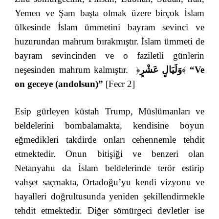
Yemen ve Şam başta olmak üzere birçok İslam
ülkesinde İslam ümmetini bayram sevinci ve
huzurundan mahrum bırakmıştır. İslam ümmeti de
bayram sevincinden ve o faziletli günlerin
neşesinden mahrum kalmıştır.
﴿
وَلَيَالٍ عَشْرٍ
﴾
“Ve
on geceye (andolsun)”
[Fecr 2]
Esip gürleyen küstah Trump, Müslümanları ve
beldelerini bombalamakta, kendisine boyun
eğmedikleri takdirde onları cehennemle tehdit
etmektedir. Onun bitişiği ve benzeri olan
Netanyahu da İslam beldelerinde terör estirip
vahşet saçmakta, Ortadoğu’yu kendi vizyonu ve
hayalleri doğrultusunda yeniden şekillendirmekle
tehdit etmektedir. Diğer sömürgeci devletler ise