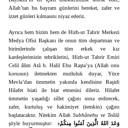
Allah’tan bu bayram günlerini bereket, zafer ve
izzet günleri kılmasını niyaz ederiz.
Ayrıca hem bizim hem de Hizb-ut Tahrir Merkezi
Medya Ofisi Başkanı ile onun tüm departman ve
birimlerinde çalışan tüm erkek ve kız
kardeşlerimizin tebriklerini, Hizb-ut Tahrir Emiri
Celil âlim Atâ b. Halil Ebu Raşta’ya (Allah onu
korusun) iletmekten mutluluk duyar, Yüce
Mevla’dan ümmetin yakında kendisine Raşidi
Hilafet biati ile biat etmesini dileriz. Hilafet
ümmetin yaşadığı zillet çağını sona erdirecek,
zafer, kurtuluş ve hakimiyet (temkin) çağını
başlatacaktır. Nitekim Allah
Subhânehu ve Teâlâ
şöyle buyurmuştur:
﴿
وَعَدَ اللهُ الَّذِينَ آمَنُوا مِنكُمْ