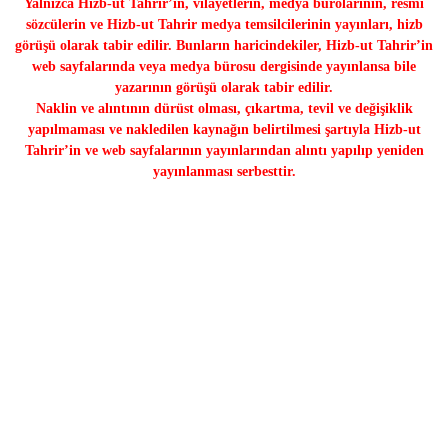
Yalnızca Hizb-ut Tahrir’in, vilayetlerin, medya bürolarının, resmi
sözcülerin ve Hizb-ut Tahrir medya temsilcilerinin yayınları, hizb
görüşü olarak tabir edilir. Bunların haricindekiler, Hizb-ut Tahrir’in
web sayfalarında veya medya bürosu dergisinde yayınlansa bile
yazarının görüşü olarak tabir edilir.
Naklin ve alıntının dürüst olması, çıkartma, tevil ve değişiklik
yapılmaması ve nakledilen kaynağın belirtilmesi şartıyla Hizb-ut
Tahrir’in ve web sayfalarının yayınlarından alıntı yapılıp yeniden
yayınlanması serbesttir.