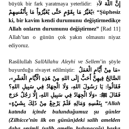
büyük bir fark yaratmaya yeterlidir:
﴿
إِنَّ اللّهَ لاَ
يُغَيِّرُ مَا بِقَوْمٍ حَتَّى يُغَيِّرُواْ مَا بِأَنْفُسِهِمْ
﴾
“Şüphesiz
ki, bir kavim kendi durumunu değiştirmedikçe
Allah onların durumunu değiştirmez”
[Rad 11]
Allah’tan o günün çok yakın olmasını niyaz
ediyoruz.
Rasûlullah
SallAllahu Aleyhi ve Sellem
’in şöyle
buyurduğu rivayet edilmiştir:
«مَا مِنْ أَيَّامٍ الْعَمَلُ
الصَّالِحُ فِيهِنَّ أَحَبُّ إِلَى اللهِ مِنْ هَذِهِ الْأَيَّامِ الْعَشْرِ»،
فَقَالُوا: يَا رَسُولَ اللهِ، وَلَا الْجِهَادُ فِي سَبِيلِ اللهِ؟
فَقَالَ ﷺ: «وَلَا الْجِهَادُ فِي سَبِيلِ اللهِ، إِلَّا رَجُلٌ خَرَجَ
بِنَفْسِهِ وَمَالِهِ فَلَمْ يَرْجِعْ مِنْ ذَلِكَ بِشَيْءٍ»
“Allah
katında içinde bulunduğumuz şu günler
(Zilhicce’nin ilk on günün)deki salih amelden
daha sevimli (salih amelin bulunacağı) başka