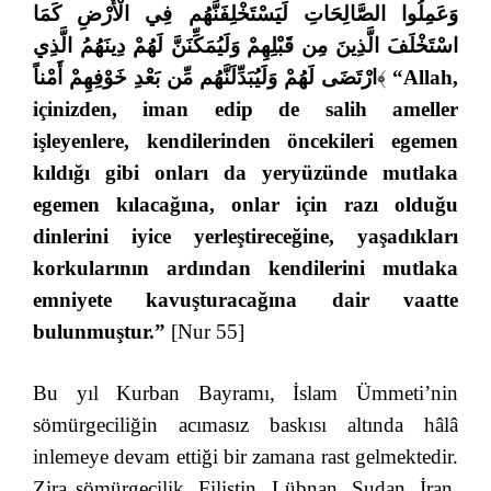
وَعَمِلُوا الصَّالِحَاتِ لَيَسْتَخْلِفَنَّهُم فِي الْأَرْضِ كَمَا
اسْتَخْلَفَ الَّذِينَ مِن قَبْلِهِمْ وَلَيُمَكِّنَنَّ لَهُمْ دِينَهُمُ الَّذِي
ارْتَضَى لَهُمْ وَلَيُبَدِّلَنَّهُم مِّن بَعْدِ خَوْفِهِمْ أَمْناً
﴾
“Allah,
içinizden, iman edip de salih ameller
işleyenlere, kendilerinden öncekileri egemen
kıldığı gibi onları da yeryüzünde mutlaka
egemen kılacağına, onlar için razı olduğu
dinlerini iyice yerleştireceğine, yaşadıkları
korkularının ardından kendilerini mutlaka
emniyete kavuşturacağına dair vaatte
bulunmuştur.”
[Nur 55]
Bu yıl Kurban Bayramı, İslam Ümmeti’nin
sömürgeciliğin acımasız baskısı altında hâlâ
inlemeye devam ettiği bir zamana rast gelmektedir.
Zira sömürgecilik, Filistin, Lübnan, Sudan, İran,