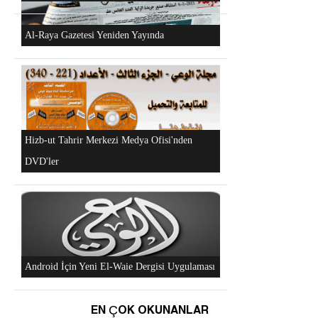
Al-Raya Gazetesi Yeniden Yayında
Hizb-ut Tahrir Merkezi Medya Ofisi'nden
DVD'ler
Android İçin Yeni El-Waie Dergisi Uygulaması
EN ÇOK OKUNANLAR