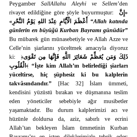
Peygamber
SallAllahu Aleyhi ve Sellem
’den
rivayet edildiğine göre şöyle buyurmuştur:
«إِنَّ
أَعْظَمَ الْأَيَّامِ عِنْدَ اللهِ يَوْمُ النَّحْرِ»
“Allah katında
günlerin en büyüğü Kurban Bayramı günüdür”
Bu mübarek gün münasebetiyle ve Allah Azze ve
Celle’nin şiarlarını yüceltmek amacıyla diyoruz
ki:
﴿
ذَلِكَ وَمَن يُعَظِّمْ شَعَائِرَ اللَّهِ فَإِنَّهَا مِن تَقْوَى
الْقُلُوبِ
﴾
“İşte kim Allah’ın belirlediği şiarları
yüceltirse, hiç şüphesiz ki bu kalplerin
takvâsındandır.”
[Hac 32] İslam ümmeti,
kendisini yüzüstü bırakan ve düşmanına teslim
eden yöneticiler sebebiyle ağır musibetler
yaşamaktadır. Bu durum kalplerimizi acı ve
hüzünle doldursa da, aziz, sabırlı ve ecrini
Allah’tan bekleyen İslam ümmetinin Kurban
Bayramı’nı en içten dileklerimizle tebrik eder;