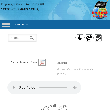
Perşembe, 23 Safer 1448
|
2026/08/06
Saat:
08:32:23
(Medine Saati İle)
ana menü
Yazdır
Eposta
Ortam
Etiketler
duyuru, ilan, önemli, son dakika,
güncel,
حزب التحرير