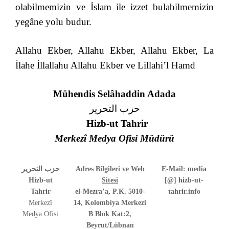
olabilmemizin ve İslam ile izzet bulabilmemizin
yegâne yolu budur.
Allahu Ekber, Allahu Ekber, Allahu Ekber, La
İlahe İllallahu Allahu Ekber ve Lillahi’l Hamd
Mühendis Selâhaddin Adada
حزب التحرير
Hizb-ut Tahrir
Merkezî Medya Ofisi Müdürü
حزب التحرير
Adres Bilgileri ve Web
E-Mail:
media
Hizb-ut
Sitesi
[@] hizb-ut-
Tahrir
el-Mezra’a, P.K. 5010-
tahrir.info
Merkezî
14, Kolombiya Merkezi
Medya Ofisi
B Blok Kat:2,
Beyrut/Lübnan