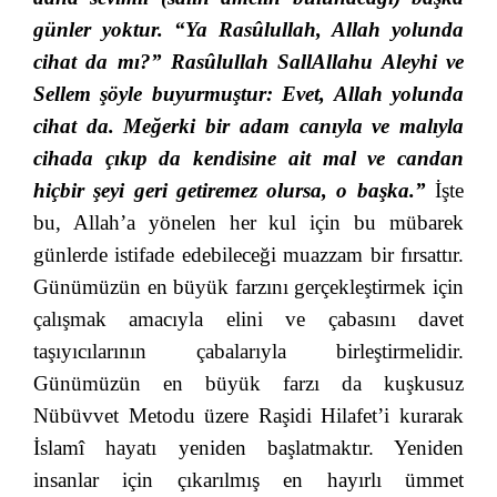
günler yoktur. “Ya Rasûlullah, Allah yolunda
cihat da mı?” Rasûlullah SallAllahu Aleyhi ve
Sellem şöyle buyurmuştur: Evet, Allah yolunda
cihat da. Meğerki bir adam canıyla ve malıyla
cihada çıkıp da kendisine ait mal ve candan
hiçbir şeyi geri getiremez olursa, o başka.”
İşte
bu, Allah’a yönelen her kul için bu mübarek
günlerde istifade edebileceği muazzam bir fırsattır.
Günümüzün en büyük farzını gerçekleştirmek için
çalışmak amacıyla elini ve çabasını davet
taşıyıcılarının çabalarıyla birleştirmelidir.
Günümüzün en büyük farzı da kuşkusuz
Nübüvvet Metodu üzere Raşidi Hilafet’i kurarak
İslamî hayatı yeniden başlatmaktır. Yeniden
insanlar için çıkarılmış en hayırlı ümmet