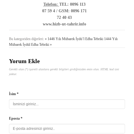
Telefon:
TEL: 0096 113
07 59 4 / GSM: 0096 171
72 40 43
www.hizb-ut-tahrir.info
Bu kategoriden diğerleri:
« 1446 Yılı Mübarek İydü’l Edha Tebriki
1444 Yılı
Mübarek İydül Edha Tebriki »
Yorum Ekle
Gerekli olan (*) işaretli alanlara gerekli bilgileri girdiğinizden emin olun. HTML kod izni
yoktur.
İsim *
Eposta *