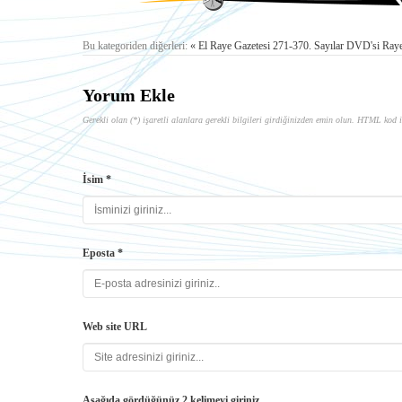
Bu kategoriden diğerleri:
« El Raye Gazetesi 271-370. Sayılar DVD'si
Raye
Yorum Ekle
Gerekli olan (*) işaretli alanlara gerekli bilgileri girdiğinizden emin olun. HTML kod i
İsim *
Eposta *
Web site URL
Aşağıda gördüğünüz 2 kelimeyi giriniz