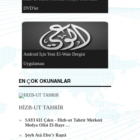
"Hizb-ut Tahrir'in Gazze'yi Desteklemek İçin
Düzenlediği Küresel Faaliyetler..." DVD'si
Al-Raya Gazetesi Yeniden Yayında
EN ÇOK OKUNANLAR
Hizb-ut Tahrir Merkezi Medya Ofisi'nden
DVD'ler
HİZB-UT TAHRİR
SAYI 611 Çıktı - Hizb-ut Tahrir Merkezi
Medya Ofisi El-Raye …
Şeyh Atâ Ebu’r Raştâ