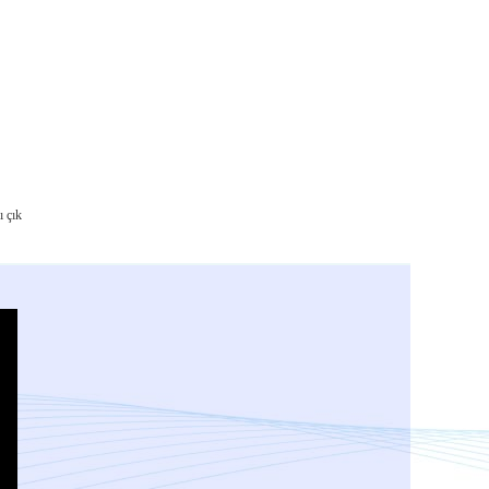
ı çık