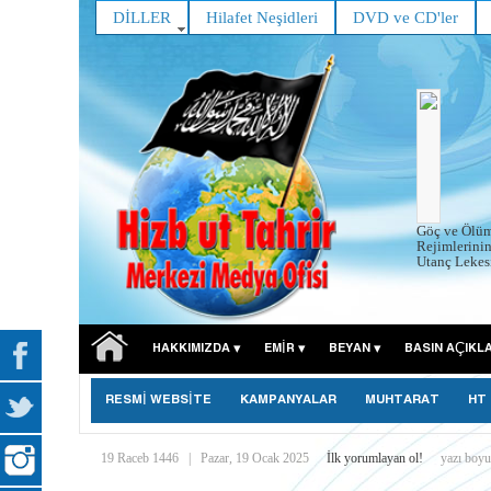
DİLLER
Hilafet Neşidleri
DVD ve CD'ler
Göç ve Ölüm 
Rejimlerini
Utanç Lekesid
HAKKIMIZDA
EMIR
BEYAN
BASIN AÇIKL
RESMİ WEBSİTE
KAMPANYALAR
MUHTARAT
HT
19 Raceb 1446
|
Pazar, 19 Ocak 2025
İlk yorumlayan ol!
yazı boyu