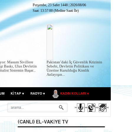
Perşembe, 23 Safer 1448
|
2026/08/06
Saat:
13:57:02
(Medine Saati İle)
yor: Masum Sivillere
Pakistan’daki İç Güvenlik Krizinin
şi Baskı, Ulus Devletin
Sebebi, Devletin Politikası ve
talist Sistemin Başar...
Üzerine Kurulduğu Kimlik
Anlayışın...
UM
KITAP
RADYO
KADIN KOLLARI
(CANLI) EL-VAKIYE TV