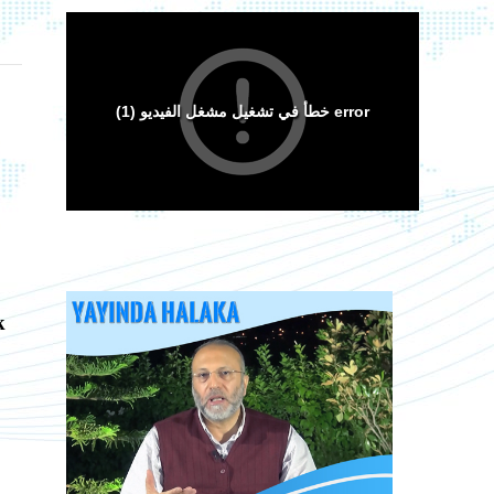
Arakan Müslümanları İslam Ümmetinden ve
Ordularından Destek İstiyor
Kitaplar
k
Sorular ve Cevaplar