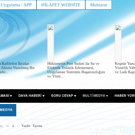
Uygulama / APP
HİLAFET WEBSİTE
Muhtarat
Kafileleri İktidar
Hükümetin Port Sudan’da Su ve
Keşmir Yanı
n Alnına Vurulmuş Bir
Elektrik Tedarik Edememesi,
Yönelik Vah
ir...
Uygulanan Sistemin Başarısızlığını
ve Laik Kapi
ve Yöne...
AMASI
DAVA HABERİ
SORU CEVAP
MULTİMEDYA
HABER YOR
 MEDYA
tu
Yazdır
Eposta