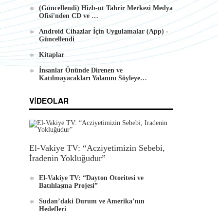
Android İçin Yeni El-Waie Dergisi
(Güncellendi) Hizb-ut Tahrir Merkezi Medya
Ofisi'nden CD ve …
Uygulaması
Android Cihazlar İçin Uygulamalar (App) -
Güncellendi
Kitaplar
İnsanlar Önünde Direnen ve
Katılmayacakları Yalanını Söyleye…
VIDEOLAR
El-Vakiye TV: “Acziyetimizin Sebebi,
İradenin Yokluğudur”
El-Vakiye TV: “Dayton Otoritesi ve
Batılılaşma Projesi”
Sudan’daki Durum ve Amerika’nın
Hedefleri