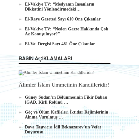
El-Vakiye TV: “Medyanın İnsanların
Dikkatini Yönlendirmedeki…
El-Raye Gazetesi Sayı 610 Öne Çıkanlar
El-Vakiye TV: “Neden Gazze Hakkında Çok
Az Konuşuluyor?”
El-Vai Dergisi Sayı 481 Öne Çıkanlar
BASIN AÇIKLAMALARI
Âlimler İslam Ümmetinin Kandilleridir!
Güney Sudan’ın Bölünmesinin Fikir Babası
IGAD, Kirli Rolünü …
Göç ve Ölüm Kafileleri İktidar Rejimlerinin
Alnına Vurulmuş …
Dava Taşıyıcısı İdil Beknazarov’un Vefat
Duyurusu