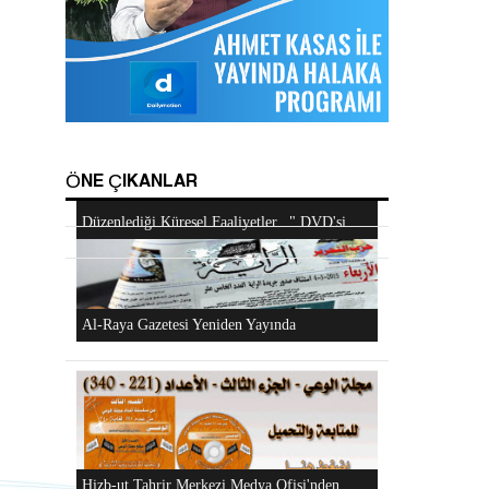
Hizb-ut Tahrir Emirine Sorulanlar
Android Cihazlar İçin Anayasa Tasarısı
Uygulaması
Mescidi Aksa İslam Ümmetine ve Ordulara
ÖNE ÇIKANLAR
Haykırıyor
Hizb-ut Tahrir Kimdir?