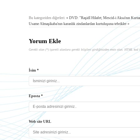
Bu kategoriden diğerleri:
« DVD: "Raşidî Hilafet; Mescid-i Aksa'nın Kurtar
Usame Almaşikaba'nın karanlık zindanlardan kurtuluşuna tebrikler »
Yorum Ekle
Gerekli olan (*) işaretli alanlara gerekli bilgileri girdiğinizden emin olun. HTML kod i
İsim *
Eposta *
Web site URL