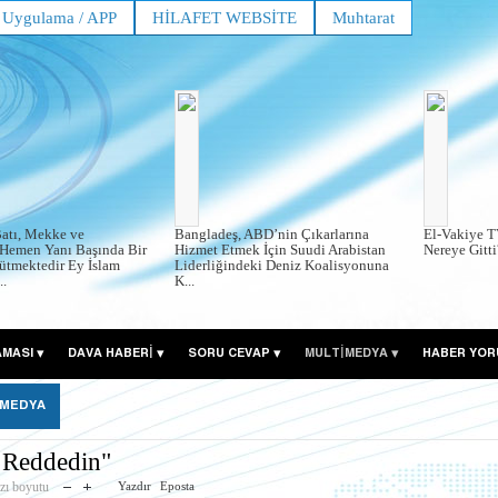
Uygulama / APP
HİLAFET WEBSİTE
Muhtarat
atı, Mekke ve
Bangladeş, ABD’nin Çıkarlarına
El-Vakiye T
Hemen Yanı Başında Bir
Hizmet Etmek İçin Suudi Arabistan
Nereye Gitti?
ütmektedir Ey İslam
Liderliğindeki Deniz Koalisyonuna
.
K...
AMASI
DAVA HABERİ
SORU CEVAP
MULTİMEDYA
HABER YOR
 MEDYA
 Reddedin"
zı boyutu
Yazdır
Eposta