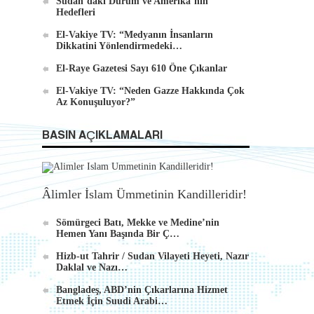
Sudan’daki Durum ve Amerika’nın
Hedefleri
El-Vakiye TV: “Medyanın İnsanların
Dikkatini Yönlendirmedeki…
El-Raye Gazetesi Sayı 610 Öne Çıkanlar
El-Vakiye TV: “Neden Gazze Hakkında Çok
Az Konuşuluyor?”
BASIN AÇIKLAMALARI
Âlimler İslam Ümmetinin Kandilleridir!
Sömürgeci Batı, Mekke ve Medine’nin
Hemen Yanı Başında Bir Ç…
Hizb-ut Tahrir / Sudan Vilayeti Heyeti, Nazır
Daklal ve Nazı…
Bangladeş, ABD’nin Çıkarlarına Hizmet
Etmek İçin Suudi Arabi…