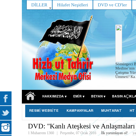
DİLLER
Hilafet Neşidleri
DVD ve CD'ler
Sömürgeci B
Medine’nin 
Çatışma Yür
Ümmeti! Ka..
HAKKIMIZDA
EMIR
BEYAN
BASIN AÇIKL
RESMİ WEBSİTE
KAMPANYALAR
MUHTARAT
HT
DVD: "Kanlı Ateşkesi ve Anlaşmaları
1 Muharrem 1360
|
Perşembe, 07 Ocak 2016
İlk yorumlayan ol!
ya