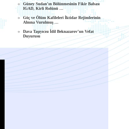
Güney Sudan’ın Bölünmesinin Fikir Babası
IGAD, Kirli Rolünü …
Göç ve Ölüm Kafileleri İktidar Rejimlerinin
Alnına Vurulmuş …
Dava Taşıyıcısı İdil Beknazarov’un Vefat
Duyurusu