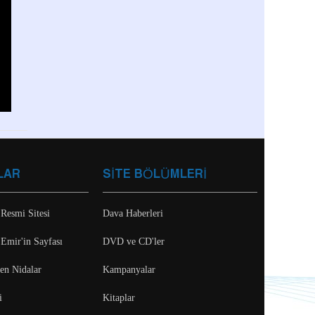
LAR
SİTE BÖLÜMLERİ
 Resmi Sitesi
Dava Haberleri
 Emir'in Sayfası
DVD ve CD'ler
ten Nidalar
Kampanyalar
i
Kitaplar