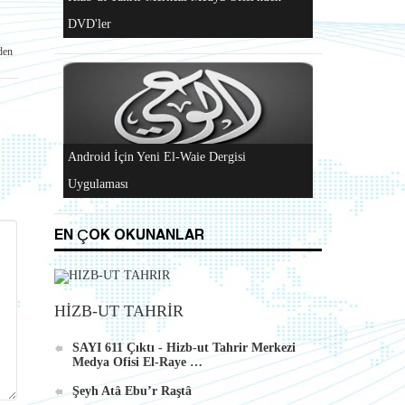
Al-Raya Gazetesi Yeniden Yayında
nden
Hizb-ut Tahrir Merkezi Medya Ofisi'nden
DVD'ler
EN ÇOK OKUNANLAR
HİZB-UT TAHRİR
Android İçin Yeni El-Waie Dergisi
SAYI 611 Çıktı - Hizb-ut Tahrir Merkezi
Uygulaması
Medya Ofisi El-Raye …
Şeyh Atâ Ebu’r Raştâ