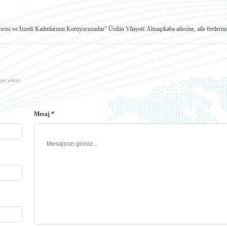
ıcısı ve İzzetli Kadınlarının Koruyucusudur"
Ürdün Vilayeti: Almaşikaba ailesine, aile fertleri
zni yoktur.
Mesaj *