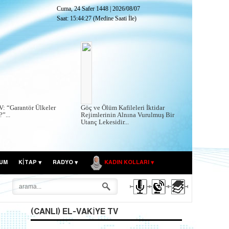
Cuma, 24 Safer 1448
|
2026/08/07
Saat:
15:44:28
(Medine Saati İle)
V: “Garantör Ülkeler
Göç ve Ölüm Kafileleri İktidar
”...
Rejimlerinin Alnına Vurulmuş Bir
Utanç Lekesidir...
UM
KITAP
RADYO
KADIN KOLLARI
(CANLI) EL-VAKIYE TV