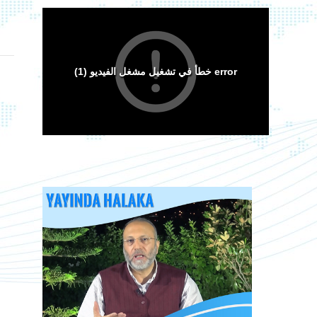
Arakan Müslümanları İslam Ümmetinden ve
Ordularından Destek İstiyor
Kitaplar
Android Cihazlar İçin Anayasa Tasarısı
Sorular ve Cevaplar