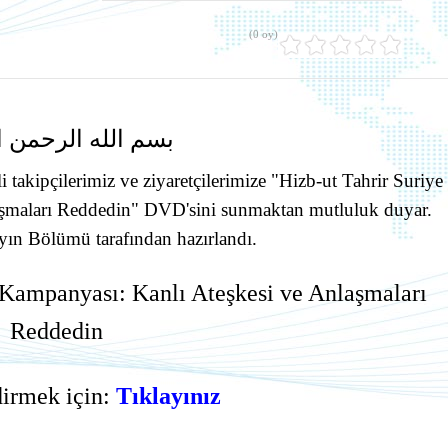
(0 oy)
بسم الله الرحمن ا
 takipçilerimiz ve ziyaretçilerimize "Hizb-ut Tahrir Suriye
laşmaları Reddedin" DVD'sini sunmaktan mutluluk duyar.
ın Bölümü tarafından hazırlandı.
- Kampanyası: Kanlı Ateşkesi ve Anlaşmaları
Reddedin
irmek için:
Tıklayınız