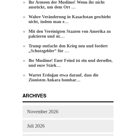
Ihr Armeen der Muslime! Wenn ihr nicht
ausrückt, um dem Ort …
Wahre Veränderung in Kasachstan geschieht
nicht, indem man e…
Mit den Vereinigten Staaten von Amerika zu
paktieren und sic…
Trump entfacht den Krieg neu und fordert
Die Methode von Hizb-ut-Tahrir zur
„Schutzgelder“ für …
Veränderung
Ihr Muslime! Euer Feind ist ein und derselbe,
und eure Stärk…
Wartet Erdoğan etwa darauf, dass die
Zionisten Ankara bombar…
ARCHIVES
November 2026
Juli 2026