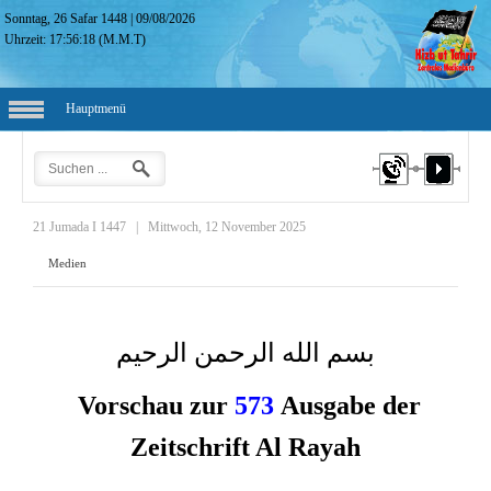
Sonntag, 26 Safar 1448
|
09/08/2026
Uhrzeit:
17:56:19
(M.M.T)
Hauptmenü
21 Jumada I 1447
|
Mittwoch, 12 November 2025
Medien
بسم الله الرحمن الرحيم
Vorschau zur
573
Ausgabe der
Zeitschrift Al Rayah