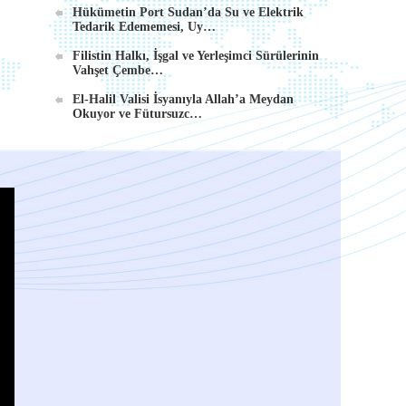
Hükümetin Port Sudan’da Su ve Elektrik
Tedarik Edememesi, Uy…
Filistin Halkı, İşgal ve Yerleşimci Sürülerinin
Vahşet Çembe…
El-Halil Valisi İsyanıyla Allah’a Meydan
Okuyor ve Fütursuzc…