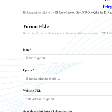
Tele
Bu kategoriden diğerleri:
« El-Raye Gazetesi Sayı 549 Öne Çıkanlar
El-Ray
Yorum Ekle
Gerekli olan (*) işaretli alanlara gerekli bilgileri girdiğinizden emin olun. HTML kod i
İsim *
Eposta *
Web site URL
Aşağıda gördüğünüz 2 kelimeyi giriniz