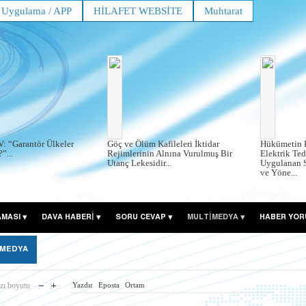
Uygulama / APP
HİLAFET WEBSİTE
Muhtarat
: “Garantör Ülkeler
Göç ve Ölüm Kafileleri İktidar
Hükümetin P
”...
Rejimlerinin Alnına Vurulmuş Bir
Elektrik Te
Utanç Lekesidir...
Uygulanan S
ve Yöne...
AMASI
DAVA HABERİ
SORU CEVAP
MULTİMEDYA
HABER YOR
 MEDYA
zı boyutu
Yazdır
Eposta
Ortam