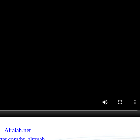
Alraiah.net
ter.com/ht_alrayah