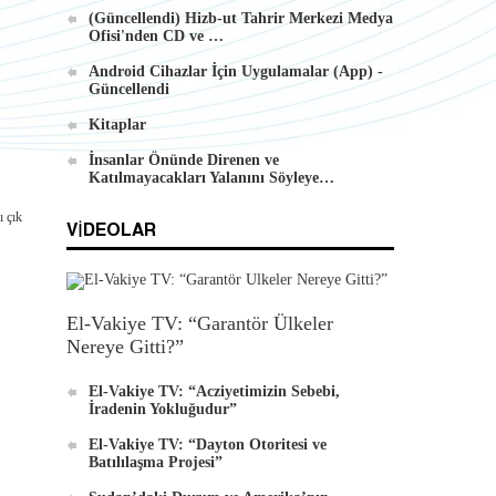
(Güncellendi) Hizb-ut Tahrir Merkezi Medya
Ofisi'nden CD ve …
Android İçin Yeni El-Waie Dergisi
Android Cihazlar İçin Uygulamalar (App) -
Uygulaması
Güncellendi
Kitaplar
İnsanlar Önünde Direnen ve
Katılmayacakları Yalanını Söyleye…
ı çık
VIDEOLAR
El-Vakiye TV: “Garantör Ülkeler
Nereye Gitti?”
El-Vakiye TV: “Acziyetimizin Sebebi,
İradenin Yokluğudur”
El-Vakiye TV: “Dayton Otoritesi ve
Batılılaşma Projesi”