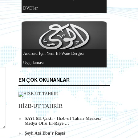
"Hizb-ut Tahrir'in Gazze'yi Desteklemek İçin
Düzenlediği Küresel Faaliyetler..." DVD'si
Al-Raya Gazetesi Yeniden Yayında
EN ÇOK OKUNANLAR
Hizb-ut Tahrir Merkezi Medya Ofisi'nden
HİZB-UT TAHRİR
DVD'ler
SAYI 611 Çıktı - Hizb-ut Tahrir Merkezi
Medya Ofisi El-Raye …
Şeyh Atâ Ebu’r Raştâ