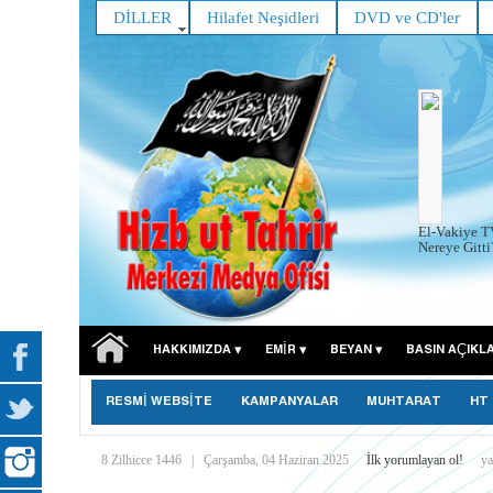
DİLLER
Hilafet Neşidleri
DVD ve CD'ler
El-Vakiye TV
Nereye Gitti?
HAKKIMIZDA
EMIR
BEYAN
BASIN AÇIKL
RESMİ WEBSİTE
KAMPANYALAR
MUHTARAT
HT
8 Zilhicce 1446
|
Çarşamba, 04 Haziran 2025
İlk yorumlayan ol!
ya