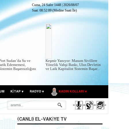
Cuma, 24 Safer 1448
|
2026/08/07
Saat:
08:52:10
(Medine Saati İle)
ort Sudan’da Su ve
Keşmir Yanıyor: Masum Sivillere
darik Edememesi,
Yönelik Vahşi Baskı, Ulus Devletin
istemin Başarısızlığını
ve Laik Kapitalist Sistemin Başar...
UM
KITAP
RADYO
KADIN KOLLARI
(CANLI) EL-VAKIYE TV