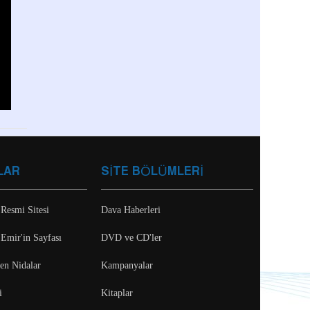
LAR
SİTE BÖLÜMLERİ
 Resmi Sitesi
Dava Haberleri
 Emir'in Sayfası
DVD ve CD'ler
ten Nidalar
Kampanyalar
i
Kitaplar