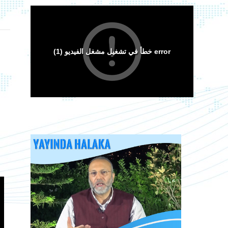
Arakan Müslümanları İslam Ümmetinden ve
Ordularından Destek İstiyor
Kitaplar
Sorular ve Cevaplar