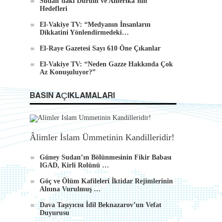
Sudan’daki Durum ve Amerika’nın
Hedefleri
El-Vakiye TV: “Medyanın İnsanların
Dikkatini Yönlendirmedeki…
El-Raye Gazetesi Sayı 610 Öne Çıkanlar
El-Vakiye TV: “Neden Gazze Hakkında Çok
Az Konuşuluyor?”
BASIN AÇIKLAMALARI
Âlimler İslam Ümmetinin Kandilleridir!
Güney Sudan’ın Bölünmesinin Fikir Babası
IGAD, Kirli Rolünü …
Göç ve Ölüm Kafileleri İktidar Rejimlerinin
Alnına Vurulmuş …
Dava Taşıyıcısı İdil Beknazarov’un Vefat
Duyurusu