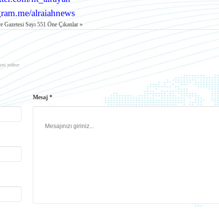
gram.me/alraiahnews
e Gazetesi Sayı 551 Öne Çıkanlar »
zni yoktur.
Mesaj *