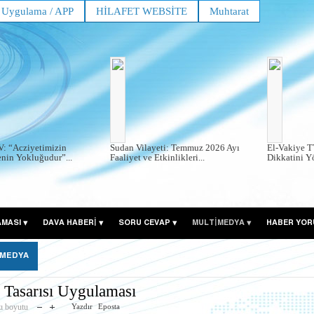
Uygulama / APP
HİLAFET WEBSİTE
Muhtarat
V: “Acziyetimizin
Sudan Vilayeti: Temmuz 2026 Ayı
El-Vakiye T
enin Yokluğudur”...
Faaliyet ve Etkinlikleri...
Dikkatini Y
AMASI
DAVA HABERİ
SORU CEVAP
MULTİMEDYA
HABER YOR
 MEDYA
 Tasarısı Uygulaması
ı boyutu
Yazdır
Eposta