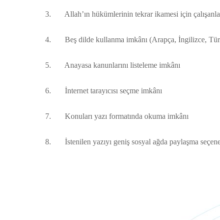
3. Allah’ın hükümlerinin tekrar ikamesi için çalışanlar,
4. Beş dilde kullanma imkânı (Arapça, İngilizce, Tü
5. Anayasa kanunlarını listeleme imkânı
6. İnternet tarayıcısı seçme imkânı
7. Konuları yazı formatında okuma imkânı
8. İstenilen yazıyı geniş sosyal ağda paylaşma seçen