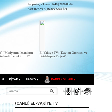
Perşembe, 23 Safer 1448
|
2026/08/06
Saat:
07:52:48
(Medine Saati İle)
V: “Medyanın İnsanların
El-Vakiye TV: “Dayton Otoritesi ve
önlendirmedeki Rolü”...
Batılılaşma Projesi”...
UM
KITAP
RADYO
KADIN KOLLARI
(CANLI) EL-VAKIYE TV