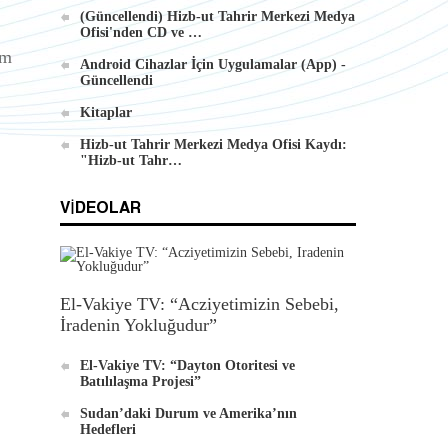
(Güncellendi) Hizb-ut Tahrir Merkezi Medya
Ofisi'nden CD ve …
Android İçin Yeni El-Waie Dergisi
üm
Android Cihazlar İçin Uygulamalar (App) -
Uygulaması
Güncellendi
Kitaplar
Hizb-ut Tahrir Merkezi Medya Ofisi Kaydı:
"Hizb-ut Tahr…
VIDEOLAR
El-Vakiye TV: “Acziyetimizin Sebebi,
İradenin Yokluğudur”
El-Vakiye TV: “Dayton Otoritesi ve
Batılılaşma Projesi”
Sudan’daki Durum ve Amerika’nın
Hedefleri