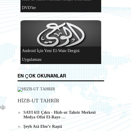
"Hizb-ut Tahrir'in Gazze'yi Desteklemek İçin
Düzenlediği Küresel Faaliyetler..." DVD'si
Al-Raya Gazetesi Yeniden Yayında
EN ÇOK OKUNANLAR
Hizb-ut Tahrir Merkezi Medya Ofisi'nden
HİZB-UT TAHRİR
DVD'ler
ığı
SAYI 611 Çıktı - Hizb-ut Tahrir Merkezi
Medya Ofisi El-Raye …
Şeyh Atâ Ebu’r Raştâ