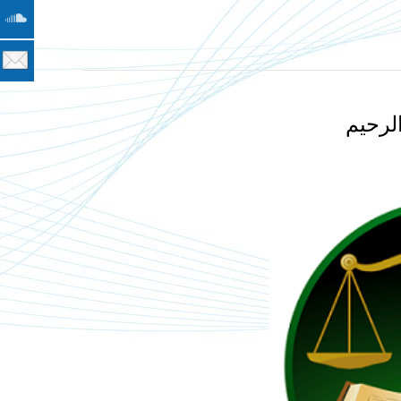
لرحيم