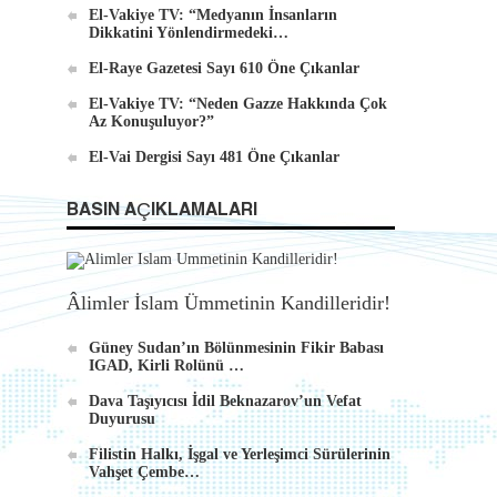
El-Vakiye TV: “Medyanın İnsanların
Dikkatini Yönlendirmedeki…
El-Raye Gazetesi Sayı 610 Öne Çıkanlar
El-Vakiye TV: “Neden Gazze Hakkında Çok
Az Konuşuluyor?”
El-Vai Dergisi Sayı 481 Öne Çıkanlar
BASIN AÇIKLAMALARI
Âlimler İslam Ümmetinin Kandilleridir!
Güney Sudan’ın Bölünmesinin Fikir Babası
IGAD, Kirli Rolünü …
Dava Taşıyıcısı İdil Beknazarov’un Vefat
Duyurusu
Filistin Halkı, İşgal ve Yerleşimci Sürülerinin
Vahşet Çembe…