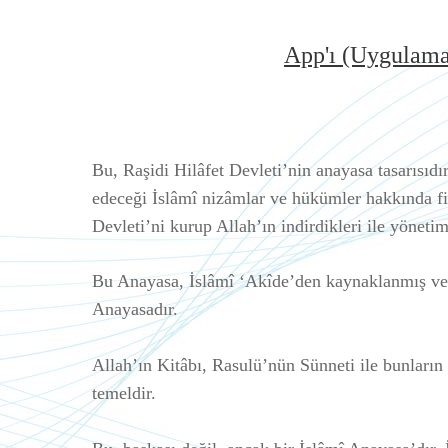
App'ı (Uygulamay
Bu, Raşidi Hilâfet Devleti’nin anayasa tasarısıdır
edeceği İslâmî nizâmlar ve hükümler hakkında fi
Devleti’ni kurup Allah’ın indirdikleri ile yönetimi
Bu Anayasa, İslâmî ‘Akîde’den kaynaklanmış ve d
Anayasadır.
Allah’ın Kitâbı, Rasulü’nün Sünneti ile bunların
temeldir.