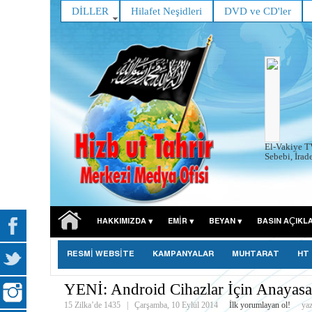
DİLLER
Hilafet Neşidleri
DVD ve CD'ler
El-Vakiye T
Sebebi, İrad
HAKKIMIZDA
EMIR
BEYAN
BASIN AÇIKL
RESMİ WEBSİTE
KAMPANYALAR
MUHTARAT
HT
YENİ: Android Cihazlar İçin Anayasa
15 Zilka’de 1435
|
Çarşamba, 10 Eylül 2014
İlk yorumlayan ol!
yaz