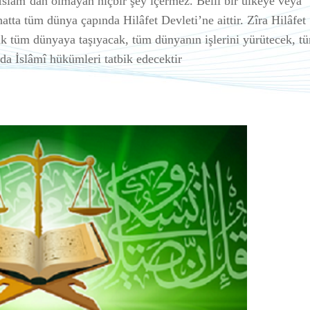
 İslam’dan olmayan hiçbir şey içermez. Belli bir ülkeye veya
hatta tüm dünya çapında Hilâfet Devleti’ne aittir. Zîra Hilâfet
rak tüm dünyaya taşıyacak, tüm dünyanın işlerini yürütecek, t
a İslâmî hükümleri tatbik edecektir