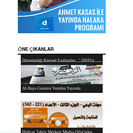
Hizb-ut Tahrir Emirine Sorulanlar
Android Cihazlar İçin Anayasa Tasarısı
Mescidi Aksa İslam Ümmetine ve Ordulara
Uygulaması
ÖNE ÇIKANLAR
Haykırıyor
Hizb-ut Tahrir Kimdir?