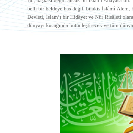
Bu, başkası değil, ancak bir İslâmî Anayasa’dır.
belli bir beldeye has değil, bilakis İslâmî Âlem, 
Devleti, İslam’ı bir Hidâyet ve Nûr Risâleti ola
dünyayı kucağında bütünleştirecek ve tüm dünyad