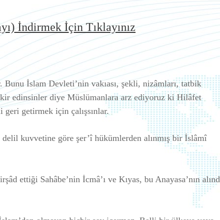
ı) İndirmek İçin Tıklayınız
. Bunu İslam Devleti’nin vakıası, şekli, nizâmları, tatbik
kir edinsinler diye Müslümanlara arz ediyoruz ki Hilâfet
 geri getirmek için çalışsınlar.
elil kuvvetine göre şer’î hükümlerden alınmış bir İslâmî
 irşâd ettiği Sahâbe’nin İcmâ’ı ve Kıyas, bu Anayasa’nın alınd