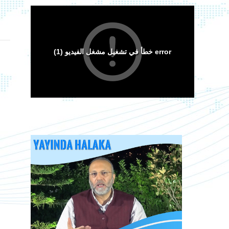
Arakan Müslümanları İslam Ümmetinden ve
Ordularından Destek İstiyor
Kitaplar
Sorular ve Cevaplar