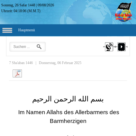
Sonntag, 26 Safar 1448
|
09/08/2026
Uhrzeit:
04:18:07
(M.M.T)
Hauptmenü
7 Sha'aban 1446
|
Donnerstag, 06 Februar 2025
بسم الله الرحمن الرحيم
Im Namen Allahs des Allerbarmers des
Barmherzigen