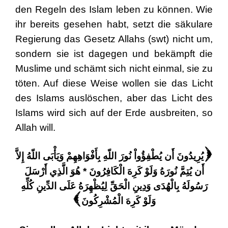
den Regeln des Islam leben zu können. Wie
ihr bereits gesehen habt, setzt die säkulare
Regierung das Gesetz Allahs (swt) nicht um,
sondern sie ist dagegen und bekämpft die
Muslime und schämt sich nicht einmal, sie zu
töten. Auf diese Weise wollen sie das Licht
des Islams auslöschen, aber das Licht des
Islams wird sich auf der Erde ausbreiten, so
Allah will.
يُرِيدُونَ أَن يُطْفِؤُواْ نُورَ اللّهِ بِأَفْوَاهِهِمْ وَيَأْبَى اللّهُ إِلاَّ
(
أَن يُتِمَّ نُورَهُ وَلَوْ كَرِهَ الْكَافِرُونَ * هُوَ الَّذِي أَرْسَلَ
رَسُولَهُ بِالْهُدَى وَدِينِ الْحَقِّ لِيُظْهِرَهُ عَلَى الدِّينِ كُلِّهِ
وَلَوْ كَرِهَ الْمُشْرِكُونَ
)