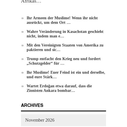
Afrikas…
Ihr Armeen der Muslime! Wenn ihr nicht
ausrückt, um dem Ort …
Wahre Veränderung in Kasachstan geschieht
nicht, indem man e…
Einführung zu Hizb-ut-Tahrir
Mit den Vereinigten Staaten von Amerika zu
paktieren und sic…
Trump entfacht den Krieg neu und fordert
„Schutzgelder“ für …
Ihr Muslime! Euer Feind ist ein und derselbe,
und eure Stärk…
Wartet Erdoğan etwa darauf, dass die
Zionisten Ankara bombar…
Die Methode von Hizb-ut-Tahrir zur
Veränderung
ARCHIVES
November 2026