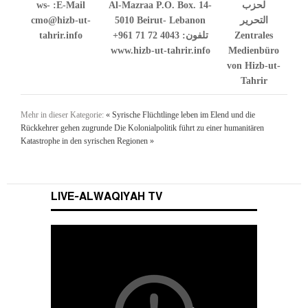
ws-
E-Mail:
Al-Mazraa P.O. Box. 14-
لحزب
cmo@hizb-ut-
5010 Beirut- Lebanon
التحرير
tahrir.info
+961 71 72 4043
تلفون:
Zentrales
www.hizb-ut-tahrir.info
Medienbüro
von Hizb-ut-
Tahrir
Mehr in dieser Kategorie:
« Syrische Flüchtlinge leben im Elend und die
Rückkehrer gehen zugrunde
Die Kolonialpolitik führt zu einer humanitären
Katastrophe in den syrischen Regionen »
LIVE-ALWAQIYAH TV