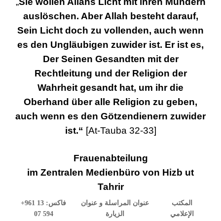
„
Sie wollen Allahs Licht mit ihren Mündern
auslöschen. Aber Allah besteht darauf,
Sein Licht doch zu vollenden, auch wenn
es den Ungläubigen zuwider ist. Er ist es,
Der Seinen Gesandten mit der
Rechtleitung und der Religion der
Wahrheit gesandt hat, um ihr die
Oberhand über alle Religion zu geben,
auch wenn es den Götzendienern zuwider
ist.“
[At-Tauba 32-33]
Frauenabteilung
im Zentralen Medienbüro von Hizb ut
Tahrir
+961 13
فاكس:
عنوان المراسلة و عنوان
المكتب
07 594
الزيارة
الإعلامي