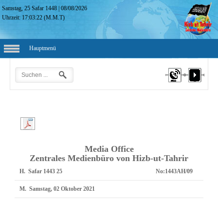
Samstag, 25 Safar 1448
|
08/08/2026
Uhrzeit:
17:03:23
(M.M.T)
Hauptmenü
Media Office
Zentrales Medienbüro von Hizb-ut-Tahrir
H.
25 Safar 1443
No:
1443AH/09
M.
Samstag, 02 Oktober 2021