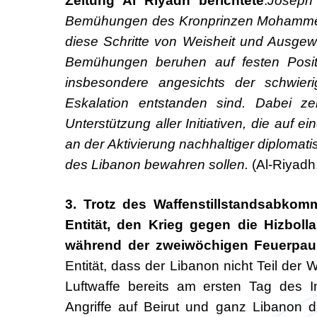
Zeitung Al Riyadh berichtete
:
Joseph 
Bemühungen des Kronprinzen Mohammed b
diese Schritte von Weisheit und Ausge
Bemühungen beruhen auf festen Positi
insbesondere angesichts der schwieri
Eskalation entstanden sind. Dabei z
Unterstützung aller Initiativen, die auf e
an der Aktivierung nachhaltiger diplomati
des Libanon bewahren sollen.
(Al-Riyadh
3. Trotz des Waffenstillstandsabkom
Entität, den Krieg gegen die Hizbol
während der zweiwöchigen Feuerpaus
Entität, dass der Libanon nicht Teil der 
Luftwaffe bereits am ersten Tag des I
Angriffe auf Beirut und ganz Libanon 