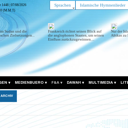
ar 1448
|
07/08/2026
Sprachen
Islamische Hymnenlieder
11
(M.M.T)
im Sudan und die
Frankreich richtet seinen Blick auf
Nur der Is
schen Zielsetzungen...
die anglophonen Staaten, um seinen
Afrikas zu 
Einfluss zurückzugewinnen....
GEN
MEDIENBUERO
F&A
DAWAH
MULTIMEDIA
LI
ARCHIV