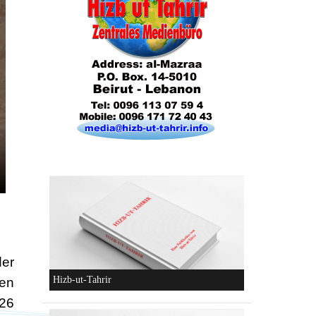
Die Lebensordnung des Islam
Die parteiliche Blockbildung
er
gen
026