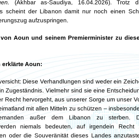
gen.
(Akhbar as-Saudiya, 16.04.2026). Trotz d
s scheint der Libanon damit nur noch einen Schr
ierungszug aufzuspringen.
n von Aoun und seinem Premierminister zu dies
 erklärte Aoun:
uversicht: Diese Verhandlungen sind weder ein Zeic
 Zugeständnis. Vielmehr sind sie eine Entscheidu
r Recht hervorgeht, aus unserer Sorge um unser V
imatland mit allen Mitteln zu schützen – insbesond
djemanden außer dem Libanon zu sterben. D
erden niemals bedeuten, auf irgendein Recht 
eben oder die Souveränität dieses Landes anzutast