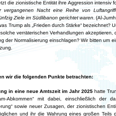
 die zionistische Entität ihre Aggression intensiv fo
er vergangenen Nacht eine Reihe von Luftangrif
ünfzig Ziele im Südlibanon gerichtet waren
. (Al-Jumh
 was Trump als „Frieden durch Stärke“ bezeichnet? 
solche verräterischen Verhandlungen akzeptieren, 
eg der Normalisierung einschlagen? Wir bitten um e
tzung.
n wir die folgenden Punkte betrachten:
ung in eine neue Amtszeit im Jahr 2025
hatte Tru
am-Abkommen“ mit dabei, einschließlich der da
rung“ sowie neuer Zusagen, der zionistischen Enti
öglichen und ihr die Wahrung eines großen Teils 