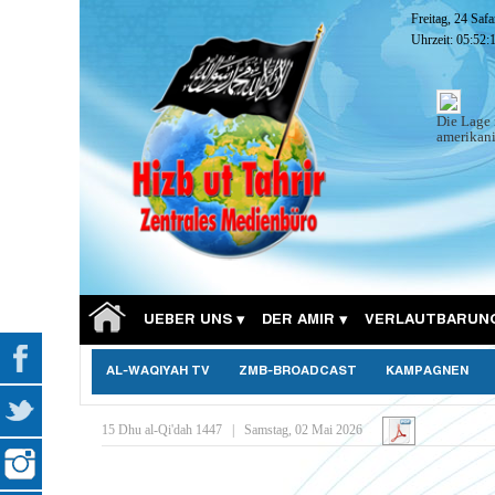
Freitag, 24 Saf
Uhrzeit:
05:52:
Die Lage 
amerikani
UEBER UNS
DER AMIR
VERLAUTBARUN
AL-WAQIYAH TV
ZMB-BROADCAST
KAMPAGNEN
15 Dhu al-Qi'dah 1447
|
Samstag, 02 Mai 2026