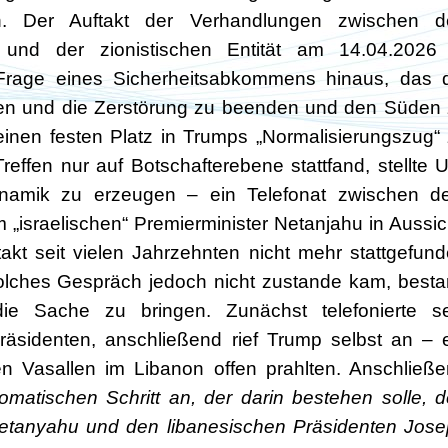
en. Der Auftakt der Verhandlungen zwischen d
 und der zionistischen Entität am 14.04.2026 
Frage eines Sicherheitsabkommens hinaus, das 
öten und die Zerstörung zu beenden und den Süden
einen festen Platz in Trumps „Normalisierungszug“
reffen nur auf Botschafterebene stattfand, stellte 
ynamik zu erzeugen – ein Telefonat zwischen d
„israelischen“ Premierminister Netanjahu in Aussic
akt seit vielen Jahrzehnten nicht mehr stattgefun
olches Gespräch jedoch nicht zustande kam, best
ie Sache zu bringen. Zunächst telefonierte se
äsidenten, anschließend rief Trump selbst an – 
n Vasallen im Libanon offen prahlten. Anschließ
lomatischen Schritt an, der darin bestehen solle, 
Netanyahu und den libanesischen Präsidenten Jos