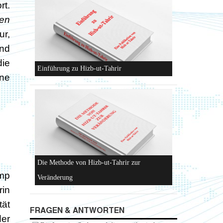
rt.
fen
ur,
Und
Konzeptionen von Hizb-ut-Tahrir
die
ine
Hizb-ut-Tahrir
mp
rin
tät
FRAGEN & ANTWORTEN
der