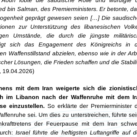
Aoun lobte die saudische Rolle und würdigte 
in Salman, des Premierministers. Er betonte, d
wogenheit geprägt gewesen seien […] Die saudisc
onen zur Unterstützung des libanesischen Volk
gen Umstände, die durch die jüngste militäris
eigt sich das Engagement des Königreichs in d
inen Waffenstillstand abzielen, ebenso wie in der Arb
scher Lösungen, die Frieden schaffen und die Stabili
, 19.04.2026)
mens mit dem Iran weigerte sich die zionistis
lah im Libanon nach der Waffenruhe mit dem Ir
e einzustellen.
So erklärte der Premierminister 
Waffenruhe sei. Um dies zu unterstreichen, führte se
nkrafttretens der Feuerpause mit dem Iran schw
durch:
Israel führte die heftigsten Luftangriffe auf 