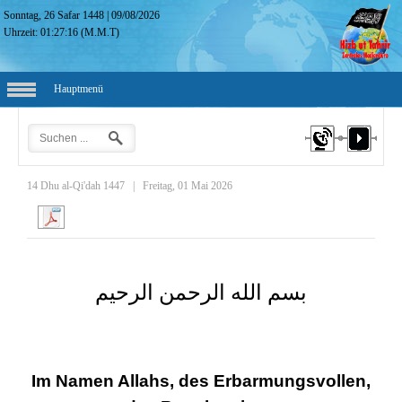
Sonntag, 26 Safar 1448
|
09/08/2026
Uhrzeit:
01:27:17
(M.M.T)
Hauptmenü
14 Dhu al-Qi'dah 1447
|
Freitag, 01 Mai 2026
بسم الله الرحمن الرحيم
Im Namen Allahs, des Erbarmungsvollen,