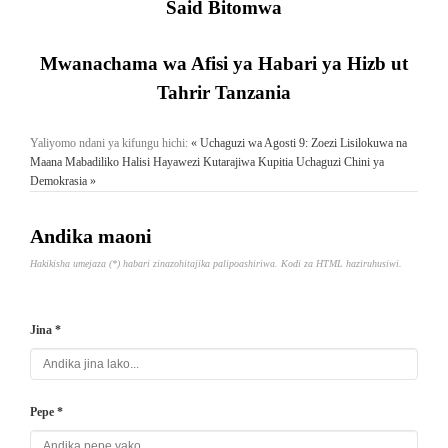
Said Bitomwa
Mwanachama wa Afisi ya Habari ya Hizb ut
Tahrir Tanzania
Yaliyomo ndani ya kifungu hichi:
« Uchaguzi wa Agosti 9: Zoezi Lisilokuwa na
Maana
Mabadiliko Halisi Hayawezi Kutarajiwa Kupitia Uchaguzi Chini ya
Demokrasia »
Andika maoni
Hakikisha umejaza (*) habari zinazohitajika palipoashiriwa. Kodi za HTML haziruhusiwi.
Jina *
Pepe *