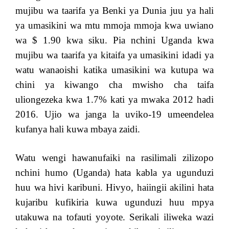
mujibu wa taarifa ya Benki ya Dunia juu ya hali
ya umasikini wa mtu mmoja mmoja kwa uwiano
wa $ 1.90 kwa siku. Pia nchini Uganda kwa
mujibu wa taarifa ya kitaifa ya umasikini idadi ya
watu wanaoishi katika umasikini wa kutupa wa
chini ya kiwango cha mwisho cha taifa
uliongezeka kwa 1.7% kati ya mwaka 2012 hadi
2016. Ujio wa janga la uviko-19 umeendelea
kufanya hali kuwa mbaya zaidi.
Watu wengi hawanufaiki na rasilimali zilizopo
nchini humo (Uganda) hata kabla ya ugunduzi
huu wa hivi karibuni. Hivyo, haiingii akilini hata
kujaribu kufikiria kuwa ugunduzi huu mpya
utakuwa na tofauti yoyote. Serikali iliweka wazi