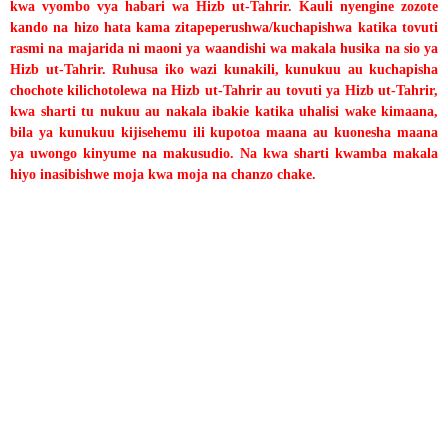
kwa vyombo vya habari wa Hizb ut-Tahrir. Kauli nyengine zozote
kando na hizo hata kama zitapeperushwa/kuchapishwa katika tovuti
rasmi na majarida ni maoni ya waandishi wa makala husika na sio ya
Hizb ut-Tahrir. Ruhusa iko wazi kunakili, kunukuu au kuchapisha
chochote kilichotolewa na Hizb ut-Tahrir au tovuti ya Hizb ut-Tahrir,
kwa sharti tu nukuu au nakala ibakie katika uhalisi wake kimaana,
bila ya kunukuu kijisehemu ili kupotoa maana au kuonesha maana
ya uwongo kinyume na makusudio. Na kwa sharti kwamba makala
hiyo inasibishwe moja kwa moja na chanzo chake.