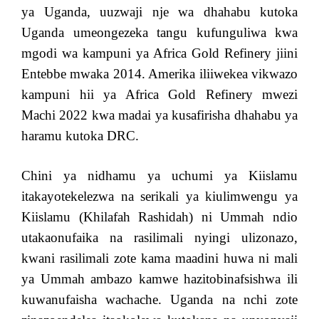
ya Uganda, uuzwaji nje wa dhahabu kutoka
Uganda umeongezeka tangu kufunguliwa kwa
mgodi wa kampuni ya Africa Gold Refinery jiini
Entebbe mwaka 2014. Amerika iliiwekea vikwazo
kampuni hii ya Africa Gold Refinery mwezi
Machi 2022 kwa madai ya kusafirisha dhahabu ya
haramu kutoka DRC.
Chini ya nidhamu ya uchumi ya Kiislamu
itakayotekelezwa na serikali ya kiulimwengu ya
Kiislamu (Khilafah Rashidah) ni Ummah ndio
utakaonufaika na rasilimali nyingi ulizonazo,
kwani rasilimali zote kama maadini huwa ni mali
ya Ummah ambazo kamwe hazitobinafsishwa ili
kuwanufaisha wachache. Uganda na nchi zote