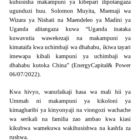
kuhusisha makampuni ya kibepari ilipotangaza
ugunduzi huu. Solomon Muyita, Msemaji wa
Wizara ya Nishati na Maendeleo ya Madini ya
Uganda alitangaza kuwa “Uganda inataka
kuwavutia wawekezaji na makampuni ya
kimataifa kwa uchimbaji wa dhahabu, ikiwa tayari
imewapa kibali kampuni ya uchimbaji wa
dhahabu kutoka China” (EnergyCapital& Power
06/07/2022).
Kwa hivyo, wanufaikaji hasa wa mali hii ya
Ummah ni makampuni ya kikoloni ya
kimagharibi ya kinyonyaji na viongozi wachache
wa serikali na familia zao ambao kwa kiasi
kikubwa wamekuwa wakihusishwa na kashfa za
rushwa.