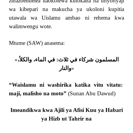
zinazoendelea itaokolewa kutokana na unyonyaji
wa kibepari na makucha ya ukoloni kupitia
utawala wa Uislamu ambao ni rehema kwa
walimwengu wote.
Mtume (SAW) anasema:
«
المسلمون شركاء في ثلاث: في الماء، والكلأ،
والنار
»
“Waislamu ni washirika katika vitu vitatu:
maji, malisho na moto”
(Sunan Abu Dawud)
Imeandikwa kwa Ajili ya Afisi Kuu ya Habari
ya Hizb ut Tahrir
na