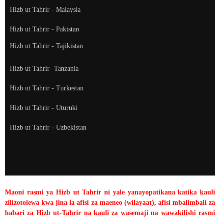
Hizb ut Tahrir - Malaysia
Hizb ut Tahrir - Pakistan
Hizb ut Tahrir - Tajikistan
Hizb ut Tahrir- Tanzania
Hizb ut Tahrir - Turkestan
Hizb ut Tahrir - Uturuki
Hizb ut Tahrir - Uzbekistan
Maoni rasmi ya Hizb ut Tahrir ni yale yanayopatikana katika kauli
zilizotolewa kwa jina la afisi za maeneo (wilayaat), afisi mbalimbali za
habari za Hizb ut-Tahrir na kauli za wasemaji na wawakilishi rasmi