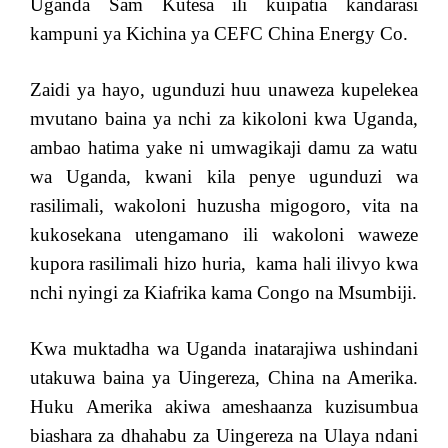
Uganda Sam Kutesa ili kuipatia kandarasi
kampuni ya Kichina ya CEFC China Energy Co.
Zaidi ya hayo, ugunduzi huu unaweza kupelekea
mvutano baina ya nchi za kikoloni kwa Uganda,
ambao hatima yake ni umwagikaji damu za watu
wa Uganda, kwani kila penye ugunduzi wa
rasilimali, wakoloni huzusha migogoro, vita na
kukosekana utengamano ili wakoloni waweze
kupora rasilimali hizo huria, kama hali ilivyo kwa
nchi nyingi za Kiafrika kama Congo na Msumbiji.
Kwa muktadha wa Uganda inatarajiwa ushindani
utakuwa baina ya Uingereza, China na Amerika.
Huku Amerika akiwa ameshaanza kuzisumbua
biashara za dhahabu za Uingereza na Ulaya ndani