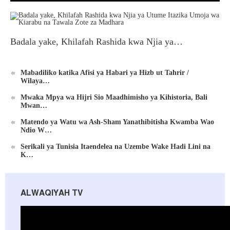
Badala yake, Khilafah Rashida kwa Njia ya…
Mabadiliko katika Afisi ya Habari ya Hizb ut Tahrir /
Wilaya…
Mwaka Mpya wa Hijri Sio Maadhimisho ya Kihistoria, Bali
Mwan…
Matendo ya Watu wa Ash-Sham Yanathibitisha Kwamba Wao
Ndio W…
Serikali ya Tunisia Itaendelea na Uzembe Wake Hadi Lini na
K…
ALWAQIYAH TV