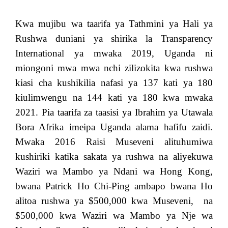
Kwa mujibu wa taarifa ya Tathmini ya Hali ya
Rushwa duniani ya shirika la Transparency
International ya mwaka 2019, Uganda ni
miongoni mwa mwa nchi zilizokita kwa rushwa
kiasi cha kushikilia nafasi ya 137 kati ya 180
kiulimwengu na 144 kati ya 180 kwa mwaka
2021. Pia taarifa za taasisi ya Ibrahim ya Utawala
Bora Afrika imeipa Uganda alama hafifu zaidi.
Mwaka 2016 Raisi Museveni alituhumiwa
kushiriki katika sakata ya rushwa na aliyekuwa
Waziri wa Mambo ya Ndani wa Hong Kong,
bwana Patrick Ho Chi-Ping ambapo bwana Ho
alitoa rushwa ya $500,000 kwa Museveni, na
$500,000 kwa Waziri wa Mambo ya Nje wa