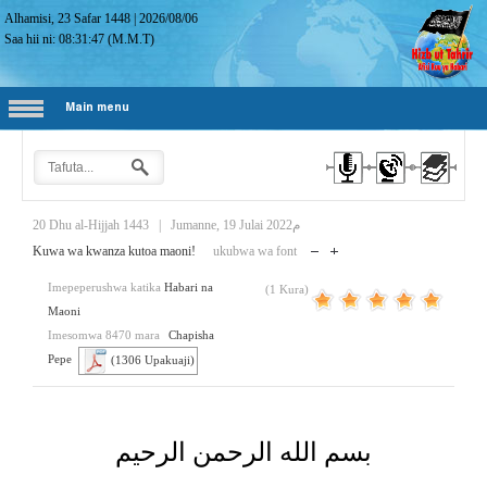
Alhamisi, 23 Safar 1448
|
2026/08/06
Saa hii ni:
08:31:48
(M.M.T)
Main menu
20 Dhu al-Hijjah 1443
|
Jumanne, 19 Julai 2022م
Kuwa wa kwanza kutoa maoni!
ukubwa wa font
Imepeperushwa katika
Habari na
(1 Kura)
Maoni
Imesomwa 8470 mara
Chapisha
Pepe
(1306 Upakuaji)
بسم الله الرحمن الرحيم