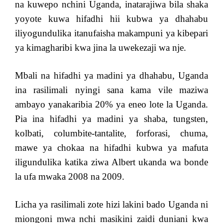
na kuwepo nchini Uganda, inatarajiwa bila shaka
yoyote kuwa hifadhi hii kubwa ya dhahabu
iliyogundulika itanufaisha makampuni ya kibepari
ya kimagharibi kwa jina la uwekezaji wa nje.
Mbali na hifadhi ya madini ya dhahabu, Uganda
ina rasilimali nyingi sana kama vile maziwa
ambayo yanakaribia 20% ya eneo lote la Uganda.
Pia ina hifadhi ya madini ya shaba, tungsten,
kolbati, columbite-tantalite, forforasi, chuma,
mawe ya chokaa na hifadhi kubwa ya mafuta
iligundulika katika ziwa Albert ukanda wa bonde
la ufa mwaka 2008 na 2009.
Licha ya rasilimali zote hizi lakini bado Uganda ni
miongoni mwa nchi masikini zaidi duniani kwa