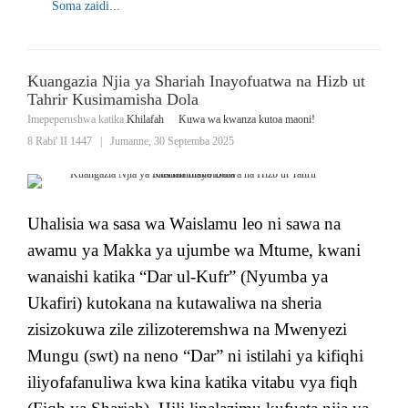
Soma zaidi...
Kuangazia Njia ya Shariah Inayofuatwa na Hizb ut
Tahrir Kusimamisha Dola
Imepeperushwa katika
Khilafah
Kuwa wa kwanza kutoa maoni!
8 Rabi' II 1447
|
Jumanne, 30 Septemba 2025
Uhalisia wa sasa wa Waislamu leo ​​ni sawa na
awamu ya Makka ya ujumbe wa Mtume, kwani
wanaishi katika “Dar ul-Kufr” (Nyumba ya
Ukafiri) kutokana na kutawaliwa na sheria
zisizokuwa zile zilizoteremshwa na Mwenyezi
Mungu (swt) na neno “Dar” ni istilahi ya kifiqhi
iliyofafanuliwa kwa kina katika vitabu vya fiqh