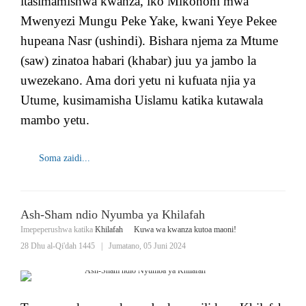
itasimamishwa kwanza, iko Mikononi mwa
Mwenyezi Mungu Peke Yake, kwani Yeye Pekee
hupeana Nasr (ushindi). Bishara njema za Mtume
(saw) zinatoa habari (khabar) juu ya jambo la
uwezekano. Ama dori yetu ni kufuata njia ya
Utume, kusimamisha Uislamu katika kutawala
mambo yetu.
Soma zaidi...
Ash-Sham ndio Nyumba ya Khilafah
Imepeperushwa katika
Khilafah
Kuwa wa kwanza kutoa maoni!
28 Dhu al-Qi'dah 1445
|
Jumatano, 05 Juni 2024