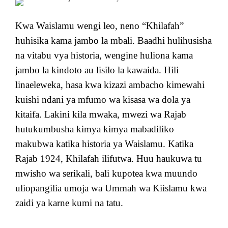
Kwa Waislamu wengi leo, neno “Khilafah”
huhisika kama jambo la mbali. Baadhi hulihusisha
na vitabu vya historia, wengine huliona kama
jambo la kindoto au lisilo la kawaida. Hili
linaeleweka, hasa kwa kizazi ambacho kimewahi
kuishi ndani ya mfumo wa kisasa wa dola ya
kitaifa. Lakini kila mwaka, mwezi wa Rajab
hutukumbusha kimya kimya mabadiliko
makubwa katika historia ya Waislamu. Katika
Rajab 1924, Khilafah ilifutwa. Huu haukuwa tu
mwisho wa serikali, bali kupotea kwa muundo
uliopangilia umoja wa Ummah wa Kiislamu kwa
zaidi ya karne kumi na tatu.