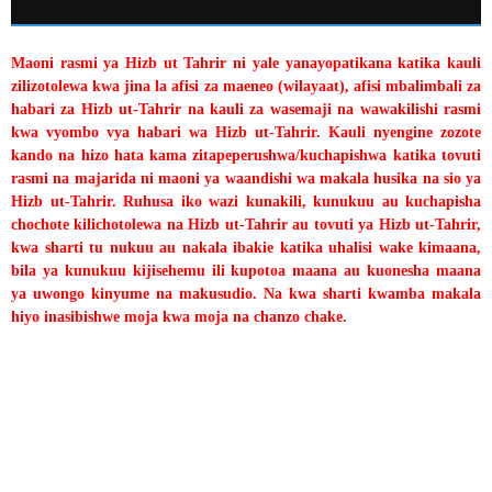
Maoni rasmi ya Hizb ut Tahrir ni yale yanayopatikana katika kauli
zilizotolewa kwa jina la afisi za maeneo (wilayaat), afisi mbalimbali za
habari za Hizb ut-Tahrir na kauli za wasemaji na wawakilishi rasmi
kwa vyombo vya habari wa Hizb ut-Tahrir. Kauli nyengine zozote
kando na hizo hata kama zitapeperushwa/kuchapishwa katika tovuti
rasmi na majarida ni maoni ya waandishi wa makala husika na sio ya
Hizb ut-Tahrir. Ruhusa iko wazi kunakili, kunukuu au kuchapisha
chochote kilichotolewa na Hizb ut-Tahrir au tovuti ya Hizb ut-Tahrir,
kwa sharti tu nukuu au nakala ibakie katika uhalisi wake kimaana,
bila ya kunukuu kijisehemu ili kupotoa maana au kuonesha maana
ya uwongo kinyume na makusudio. Na kwa sharti kwamba makala
hiyo inasibishwe moja kwa moja na chanzo chake.