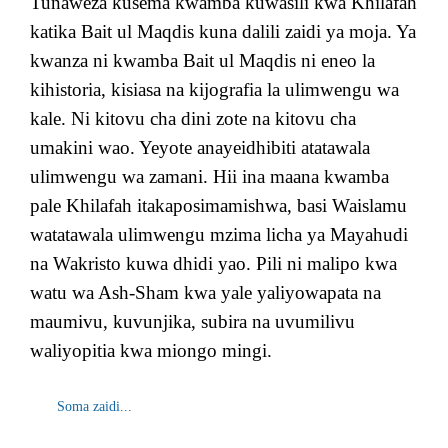
Tunaweza kusema kwamba kuwasili kwa Khilafah
katika Bait ul Maqdis kuna dalili zaidi ya moja. Ya
kwanza ni kwamba Bait ul Maqdis ni eneo la
kihistoria, kisiasa na kijografia la ulimwengu wa
kale. Ni kitovu cha dini zote na kitovu cha
umakini wao. Yeyote anayeidhibiti atatawala
ulimwengu wa zamani. Hii ina maana kwamba
pale Khilafah itakaposimamishwa, basi Waislamu
watatawala ulimwengu mzima licha ya Mayahudi
na Wakristo kuwa dhidi yao. Pili ni malipo kwa
watu wa Ash-Sham kwa yale yaliyowapata na
maumivu, kuvunjika, subira na uvumilivu
waliyopitia kwa miongo mingi.
Soma zaidi...