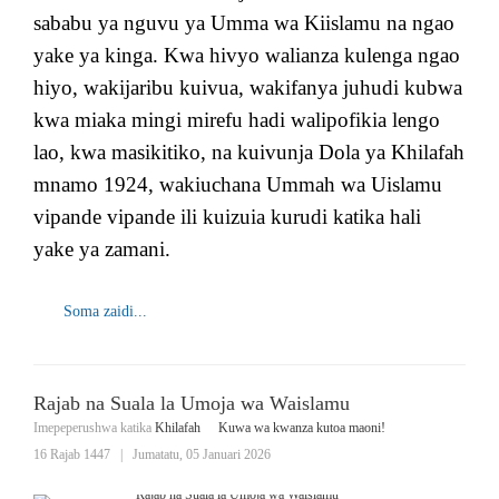
sababu ya nguvu ya Umma wa Kiislamu na ngao
yake ya kinga. Kwa hivyo walianza kulenga ngao
hiyo, wakijaribu kuivua, wakifanya juhudi kubwa
kwa miaka mingi mirefu hadi walipofikia lengo
lao, kwa masikitiko, na kuivunja Dola ya Khilafah
mnamo 1924, wakiuchana Ummah wa Uislamu
vipande vipande ili kuizuia kurudi katika hali
yake ya zamani.
Soma zaidi...
Rajab na Suala la Umoja wa Waislamu
Imepeperushwa katika
Khilafah
Kuwa wa kwanza kutoa maoni!
16 Rajab 1447
|
Jumatatu, 05 Januari 2026