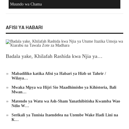
Muundo wa Chama
AFISI YA HABARI
Badala yake, Khilafah Rashida kwa Njia ya…
Mabadiliko katika Afisi ya Habari ya Hizb ut Tahrir /
Wilaya…
Mwaka Mpya wa Hijri Sio Maadhimisho ya Kihistoria, Bali
Mwan…
Matendo ya Watu wa Ash-Sham Yanathibitisha Kwamba Wao
Ndio W…
Serikali ya Tunisia Itaendelea na Uzembe Wake Hadi Lini na
K…