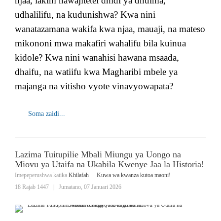
njaa, lakini hawajitetei dhidi ya dhulma,
udhalilifu, na kudunishwa? Kwa nini
wanatazamana wakifa kwa njaa, mauaji, na mateso
mikononi mwa makafiri wahalifu bila kuinua
kidole? Kwa nini wanahisi hawana msaada,
dhaifu, na watiifu kwa Magharibi mbele ya
majanga na vitisho vyote vinavyowapata?
Soma zaidi...
Lazima Tuitupilie Mbali Miungu ya Uongo na
Miovu ya Utaifa na Ukabila Kwenye Jaa la Historia!
Imepeperushwa katika
Khilafah
Kuwa wa kwanza kutoa maoni!
18 Rajab 1447
|
Jumatano, 07 Januari 2026