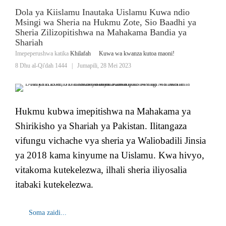
Dola ya Kiislamu Inautaka Uislamu Kuwa ndio
Msingi wa Sheria na Hukmu Zote, Sio Baadhi ya
Sheria Zilizopitishwa na Mahakama Bandia ya
Shariah
Imepeperushwa katika
Khilafah
Kuwa wa kwanza kutoa maoni!
8 Dhu al-Qi'dah 1444
|
Jumapili, 28 Mei 2023
Hukmu kubwa imepitishwa na Mahakama ya
Shirikisho ya Shariah ya Pakistan. Ilitangaza
vifungu vichache vya sheria ya Waliobadili Jinsia
ya 2018 kama kinyume na Uislamu. Kwa hivyo,
vitakoma kutekelezwa, ilhali sheria iliyosalia
itabaki kutekelezwa.
Soma zaidi...