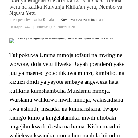
Dori ya Magharibi Kafiri katika Kuuchana Umma
wetu na katika Kuivunja Khilafah yetu, Nembo ya
Nguvu Yetu
Imepeperushwa katika
Khilafah
Kuwa wa kwanza kutoa maoni!
16 Rajab 1447
|
Jumatatu, 05 Januari 2026
Tulipokuwa Umma mmoja tofauti na mwingine
wowote, dola yetu iliweka Rayah (bendera) yake
juu ya maeneo yote; ilikuwa mlinzi, kimbilio, na
kizuizi dhidi ya yeyote ambaye angeweza hata
kufikiria kumshambulia Muislamu mmoja.
Waislamu walikuwa mwili mmoja, wakisaidiana
kwa ushindi, msaada, na kuimarishana. Iwapo
kiungo kimoja kingelalamika, mwili uliobaki
ungejibu kwa kukesha na homa. Kisha maadui
walielewa kwamba umoja huu na dola hii ndio