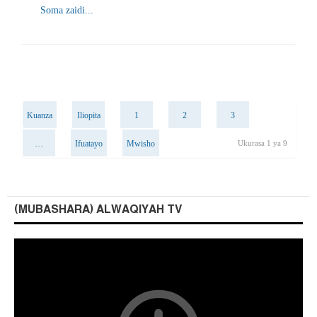
Soma zaidi...
Kuanza
Iliopita
1
2
3
…
Ifuatayo
Mwisho
Ukurasa 1 ya 9
(MUBASHARA) ALWAQIYAH TV