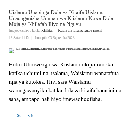
Uislamu Unapinga Dola ya Kitaifa Uislamu
Unaunganisha Ummah wa Kiislamu Kuwa Dola
Moja ya Khilafah Iliyo na Nguvu
Imepeperushwa katika
Khilafah
Kuwa wa kwanza kutoa maoni!
18 Safar 1445
|
Jumapili, 03 Septemba 2023
Huku Ulimwengu wa Kiislamu ukiporomoka
katika uchumi na usalama, Waislamu wanatafuta
njia ya kutokea. Hivi sasa Waislamu
wamegawanyika katika dola za kitaifa hamsini na
saba, ambapo hali hiyo imewadhoofisha.
Soma zaidi...