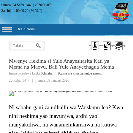
Ijumaa, 24 Safar 1448
|
2026/08/07
Saa hii ni:
00:00:26
(M.M.T)
Main menu
Mwenye Hekima si Yule Anayesitasita Kati ya
Mema na Maovu, Bali Yule Anayechagua Mema
Imepeperushwa katika
Khilafah
Kuwa wa kwanza kutoa maoni!
20 Rajab 1447
|
Ijumaa, 09 Januari 2026
Ni sababu gani za udhaifu wa Waislamu leo? Kwa
nini heshima yao inavunjwa, ardhi yao
inanyakuliwa, na wanamefukarishwa na kutiwa