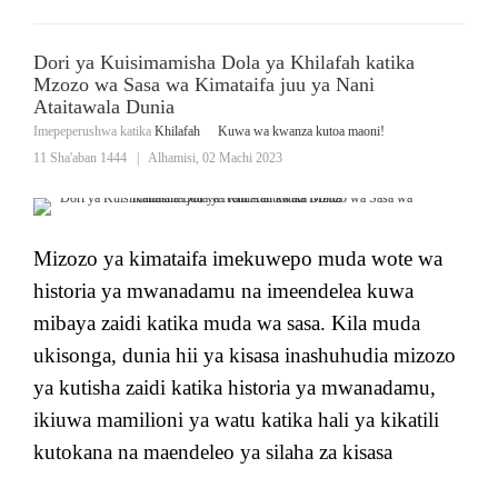
Dori ya Kuisimamisha Dola ya Khilafah katika
Mzozo wa Sasa wa Kimataifa juu ya Nani
Ataitawala Dunia
Imepeperushwa katika
Khilafah
Kuwa wa kwanza kutoa maoni!
11 Sha'aban 1444
|
Alhamisi, 02 Machi 2023
Mizozo ya kimataifa imekuwepo muda wote wa
historia ya mwanadamu na imeendelea kuwa
mibaya zaidi katika muda wa sasa. Kila muda
ukisonga, dunia hii ya kisasa inashuhudia mizozo
ya kutisha zaidi katika historia ya mwanadamu,
ikiuwa mamilioni ya watu katika hali ya kikatili
kutokana na maendeleo ya silaha za kisasa