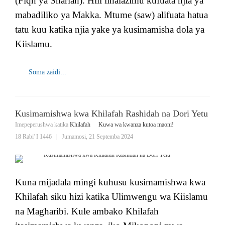
(Fiqh ya Shariah). Hili linalazimu kufuata njia ya
mabadiliko ya Makka. Mtume (saw) alifuata hatua
tatu kuu katika njia yake ya kusimamisha dola ya
Kiislamu.
Soma zaidi...
Kusimamishwa kwa Khilafah Rashidah na Dori Yetu
Imepeperushwa katika
Khilafah
Kuwa wa kwanza kutoa maoni!
18 Rabi' I 1446
|
Jumamosi, 21 Septemba 2024
Kuna mijadala mingi kuhusu kusimamishwa kwa
Khilafah siku hizi katika Ulimwengu wa Kiislamu
na Magharibi. Kule ambako Khilafah