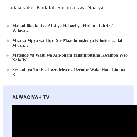
Badala yake, Khilafah Rashida kwa Njia ya…
Mabadiliko katika Afisi ya Habari ya Hizb ut Tahrir /
Wilaya…
Mwaka Mpya wa Hijri Sio Maadhimisho ya Kihistoria, Bali
Mwan…
Matendo ya Watu wa Ash-Sham Yanathibitisha Kwamba Wao
Ndio W…
Serikali ya Tunisia Itaendelea na Uzembe Wake Hadi Lini na
K…
ALWAQIYAH TV