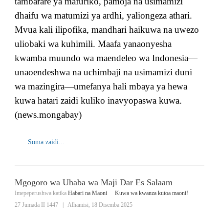
tambarare ya mafuriko, pamoja na usimamizi
dhaifu wa matumizi ya ardhi, yaliongeza athari.
Mvua kali ilipofika, mandhari haikuwa na uwezo
uliobaki wa kuhimili. Maafa yanaonyesha
kwamba muundo wa maendeleo wa Indonesia—
unaoendeshwa na uchimbaji na usimamizi duni
wa mazingira—umefanya hali mbaya ya hewa
kuwa hatari zaidi kuliko inavyopaswa kuwa.
(news.mongabay)
Soma zaidi...
Mgogoro wa Uhaba wa Maji Dar Es Salaam
Imepeperushwa katika
Habari na Maoni
Kuwa wa kwanza kutoa maoni!
27 Jumada II 1447
|
Alhamisi, 18 Disemba 2025