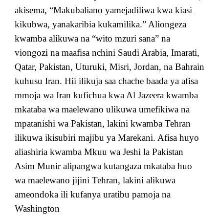
akisema, “Makubaliano yamejadiliwa kwa kiasi
kikubwa, yanakaribia kukamilika.” Aliongeza
kwamba alikuwa na “wito mzuri sana” na
viongozi na maafisa nchini Saudi Arabia, Imarati,
Qatar, Pakistan, Uturuki, Misri, Jordan, na Bahrain
kuhusu Iran. Hii ilikuja saa chache baada ya afisa
mmoja wa Iran kufichua kwa Al Jazeera kwamba
mkataba wa maelewano ulikuwa umefikiwa na
mpatanishi wa Pakistan, lakini kwamba Tehran
ilikuwa ikisubiri majibu ya Marekani. Afisa huyo
aliashiria kwamba Mkuu wa Jeshi la Pakistan
Asim Munir alipangwa kutangaza mkataba huo
wa maelewano jijini Tehran, lakini alikuwa
ameondoka ili kufanya uratibu pamoja na
Washington