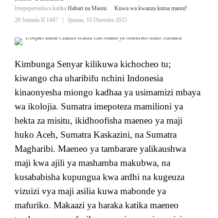
Imepeperushwa katika
Habari na Maoni
Kuwa wa kwanza kutoa maoni!
28 Jumada II 1447
|
Ijumaa, 19 Disemba 2025
Kimbunga Senyar kilikuwa kichocheo tu;
kiwango cha uharibifu nchini Indonesia
kinaonyesha miongo kadhaa ya usimamizi mbaya
wa ikolojia. Sumatra imepoteza mamilioni ya
hekta za misitu, ikidhoofisha maeneo ya maji
huko Aceh, Sumatra Kaskazini, na Sumatra
Magharibi. Maeneo ya tambarare yalikaushwa
maji kwa ajili ya mashamba makubwa, na
kusababisha kupungua kwa ardhi na kugeuza
vizuizi vya maji asilia kuwa mabonde ya
mafuriko. Makaazi ya haraka katika maeneo