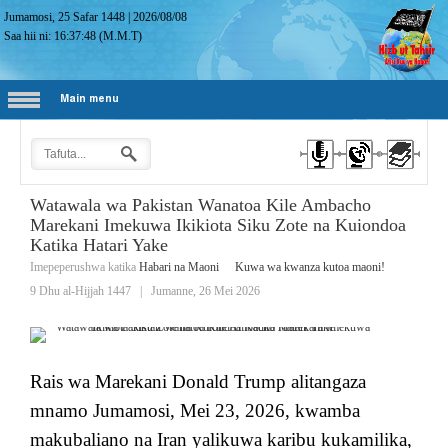
Jumamosi, 25 Safar 1448
|
2026/08/08
Saa hii ni:
16:37:49
(M.M.T)
Main menu
Watawala wa Pakistan Wanatoa Kile Ambacho
Marekani Imekuwa Ikikiota Siku Zote na Kuiondoa
Katika Hatari Yake
Imepeperushwa katika
Habari na Maoni
Kuwa wa kwanza kutoa maoni!
9 Dhu al-Hijjah 1447
|
Jumanne, 26 Mei 2026
Rais wa Marekani Donald Trump alitangaza
mnamo Jumamosi, Mei 23, 2026, kwamba
makubaliano na Iran yalikuwa karibu kukamilika,