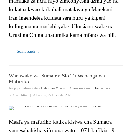
mamlaka za nchi hiyo zimeonyesha azma yao na
kukataa kwao kukubali matakwa ya Marekani.
Iran inaendelea kufuata sera huru ya kigeni
kulingana na maslahi yake. Uhusiano wake na
Urusi na China unatumika kama mfano wa hili.
Soma zaidi...
Wanawake wa Sumatra: Sio Tu Wahanga wa
Mafuriko
Imepeperushwa katika
Habari na Maoni
Kuwa wa kwanza kutoa maoni!
5 Rajab 1447
|
Alhamisi, 25 Disemba 2025
Maafa ya mafuriko katika kisiwa cha Sumatra
yamesababisha vifo vya watu 1,071 kufikia 19