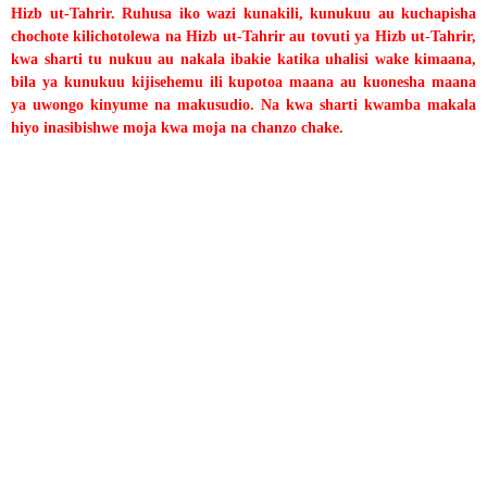
Hizb ut-Tahrir. Ruhusa iko wazi kunakili, kunukuu au kuchapisha
chochote kilichotolewa na Hizb ut-Tahrir au tovuti ya Hizb ut-Tahrir,
kwa sharti tu nukuu au nakala ibakie katika uhalisi wake kimaana,
bila ya kunukuu kijisehemu ili kupotoa maana au kuonesha maana
ya uwongo kinyume na makusudio. Na kwa sharti kwamba makala
hiyo inasibishwe moja kwa moja na chanzo chake.