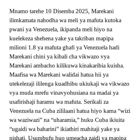
Mnamo tarehe 10 Disemba 2025, Marekani
ilimkamata nahodha wa meli ya mafuta kutoka
pwani ya Venezuela, ikipanda meli hiyo na
kuelekeza shehena yake ya takriban mapipa
milioni 1.8 ya mafuta ghafi ya Venezuela hadi
Marekani chini ya kibali cha vikwazo vya
Marekani ambacho kilikuwa kinakaribia kuisha.
Maafisa wa Marekani walidai hatua hii ya
utekelezaji ililenga kuadhibu ukiukaji wa vikwazo
vya muda mrefu vinavyohusiana na madai ya
usafirishaji haramu wa mafuta. Serikali za
Venezuela na Cuba zililaani hatua hiyo kama “wizi
wa waziwazi” na “uharamia,” huku Cuba ikiuita
“ugaidi wa baharini” ikiathiri mahitaji yake ya
nishati. Usumbufu huo umeacha zaidi ya mapipa