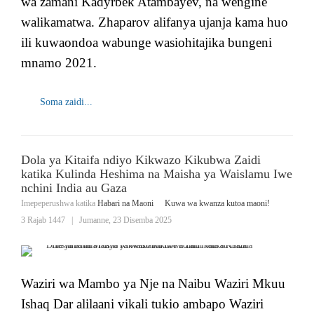
wa zamani Kadyrbek Atambayev, na wengine
walikamatwa. Zhaparov alifanya ujanja kama huo
ili kuwaondoa wabunge wasiohitajika bungeni
mnamo 2021.
Soma zaidi...
Dola ya Kitaifa ndiyo Kikwazo Kikubwa Zaidi
katika Kulinda Heshima na Maisha ya Waislamu Iwe
nchini India au Gaza
Imepeperushwa katika
Habari na Maoni
Kuwa wa kwanza kutoa maoni!
3 Rajab 1447
|
Jumanne, 23 Disemba 2025
Waziri wa Mambo ya Nje na Naibu Waziri Mkuu
Ishaq Dar alilaani vikali tukio ambapo Waziri