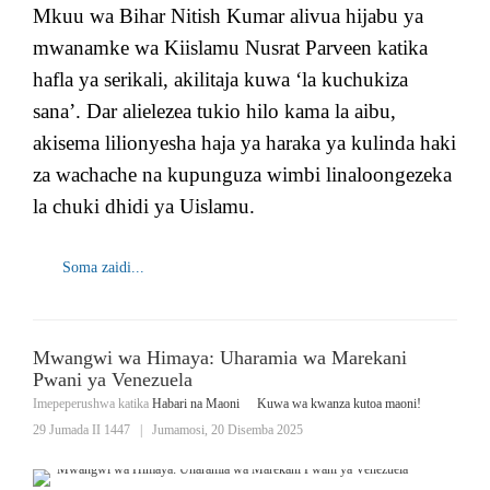
Mkuu wa Bihar Nitish Kumar alivua hijabu ya
mwanamke wa Kiislamu Nusrat Parveen katika
hafla ya serikali, akilitaja kuwa ‘la kuchukiza
sana’. Dar alielezea tukio hilo kama la aibu,
akisema lilionyesha haja ya haraka ya kulinda haki
za wachache na kupunguza wimbi linaloongezeka
la chuki dhidi ya Uislamu.
Soma zaidi...
Mwangwi wa Himaya: Uharamia wa Marekani
Pwani ya Venezuela
Imepeperushwa katika
Habari na Maoni
Kuwa wa kwanza kutoa maoni!
29 Jumada II 1447
|
Jumamosi, 20 Disemba 2025