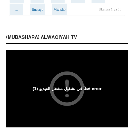
…
Ifuatayo
Mwisho
Ukurasa 1 ya 58
(MUBASHARA) ALWAQIYAH TV