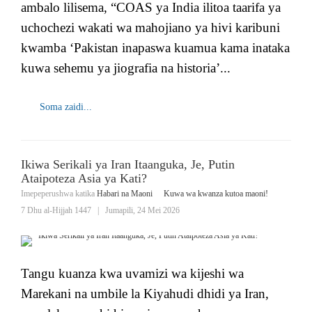
ambalo lilisema, “COAS ya India ilitoa taarifa ya
uchochezi wakati wa mahojiano ya hivi karibuni
kwamba ‘Pakistan inapaswa kuamua kama inataka
kuwa sehemu ya jiografia na historia’...
Soma zaidi...
Ikiwa Serikali ya Iran Itaanguka, Je, Putin
Ataipoteza Asia ya Kati?
Imepeperushwa katika
Habari na Maoni
Kuwa wa kwanza kutoa maoni!
7 Dhu al-Hijjah 1447
|
Jumapili, 24 Mei 2026
Tangu kuanza kwa uvamizi wa kijeshi wa
Marekani na umbile la Kiyahudi dhidi ya Iran,