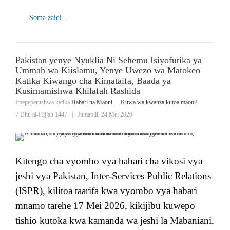
Soma zaidi...
Pakistan yenye Nyuklia Ni Sehemu Isiyofutika ya
Ummah wa Kiislamu, Yenye Uwezo wa Matokeo
Katika Kiwango cha Kimataifa, Baada ya
Kusimamishwa Khilafah Rashida
Imepeperushwa katika
Habari na Maoni
Kuwa wa kwanza kutoa maoni!
7 Dhu al-Hijjah 1447
|
Jumapili, 24 Mei 2026
Kitengo cha vyombo vya habari cha vikosi vya
jeshi vya Pakistan, Inter-Services Public Relations
(ISPR), kilitoa taarifa kwa vyombo vya habari
mnamo tarehe 17 Mei 2026, kikijibu kuwepo
tishio kutoka kwa kamanda wa jeshi la Mabaniani,