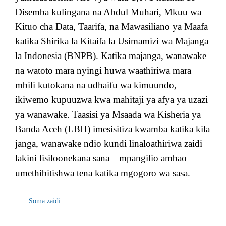
Disemba kulingana na Abdul Muhari, Mkuu wa
Kituo cha Data, Taarifa, na Mawasiliano ya Maafa
katika Shirika la Kitaifa la Usimamizi wa Majanga
la Indonesia (BNPB). Katika majanga, wanawake
na watoto mara nyingi huwa waathiriwa mara
mbili kutokana na udhaifu wa kimuundo,
ikiwemo kupuuzwa kwa mahitaji ya afya ya uzazi
ya wanawake. Taasisi ya Msaada wa Kisheria ya
Banda Aceh (LBH) imesisitiza kwamba katika kila
janga, wanawake ndio kundi linaloathiriwa zaidi
lakini lisiloonekana sana—mpangilio ambao
umethibitishwa tena katika mgogoro wa sasa.
Soma zaidi...