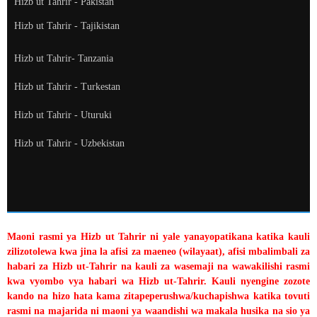
Hizb ut Tahrir - Pakistan
Hizb ut Tahrir - Tajikistan
Hizb ut Tahrir- Tanzania
Hizb ut Tahrir - Turkestan
Hizb ut Tahrir - Uturuki
Hizb ut Tahrir - Uzbekistan
Maoni rasmi ya Hizb ut Tahrir ni yale yanayopatikana katika kauli
zilizotolewa kwa jina la afisi za maeneo (wilayaat), afisi mbalimbali za
habari za Hizb ut-Tahrir na kauli za wasemaji na wawakilishi rasmi
kwa vyombo vya habari wa Hizb ut-Tahrir. Kauli nyengine zozote
kando na hizo hata kama zitapeperushwa/kuchapishwa katika tovuti
rasmi na majarida ni maoni ya waandishi wa makala husika na sio ya