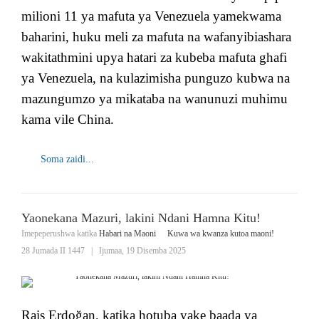
milioni 11 ya mafuta ya Venezuela yamekwama
baharini, huku meli za mafuta na wafanyibiashara
wakitathmini upya hatari za kubeba mafuta ghafi
ya Venezuela, na kulazimisha punguzo kubwa na
mazungumzo ya mikataba na wanunuzi muhimu
kama vile China.
Soma zaidi...
Yaonekana Mazuri, lakini Ndani Hamna Kitu!
Imepeperushwa katika
Habari na Maoni
Kuwa wa kwanza kutoa maoni!
28 Jumada II 1447
|
Ijumaa, 19 Disemba 2025
Rais Erdoğan, katika hotuba yake baada ya