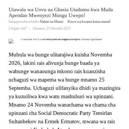
Utawala wa Uovu na Ghasia Utadumu kwa Muda
Apendao Mwenyezi Mungu Uwepo!
Imepeperushwa katika
Habari na Maoni
Kuwa wa kwanza kutoa maoni!
5 Rajab 1447
|
Alhamisi, 25 Disemba 2025
Muhula wa bunge ulitarajiwa kuisha Novemba
2026, lakini rais alivunja bunge baada ya
wabunge wanaounga mkono rais kuanzisha
uchaguzi wa mapema wa bunge mnamo 25
Septemba. Uchaguzi ulifanyika dhidi ya mazingira
ya kuzuiliwa kwa watu mashuhuri wa upinzani.
Mnamo 24 Novemba wanachama wa chama cha
upinzani cha Social Democratic Party Temirlan
Sultanbekov na Ermek Ermatov, mwana wa rais