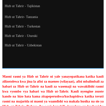
Hizb ut Tahrir - Tajikistan
Hizb ut Tahrir- Tanzania
Hizb ut Tahrir - Turkestan
Hizb ut Tahrir - Uturuki
Hizb ut Tahrir - Uzbekistan
Maoni rasmi ya Hizb ut Tahrir ni yale yanayopatikana katika kauli
zilizotolewa kwa jina la afisi za maeneo (wilayaat), afisi mbalimbali za
habari za Hizb ut-Tahrir na kauli za wasemaji na wawakilishi rasmi
kwa vyombo vya habari wa Hizb ut-Tahrir. Kauli nyengine zozote
kando na hizo hata kama zitapeperushwa/kuchapishwa katika tovuti
rasmi na majarida ni maoni ya waandishi wa makala husika na sio ya