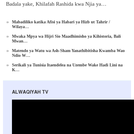
Badala yake, Khilafah Rashida kwa Njia ya…
Mabadiliko katika Afisi ya Habari ya Hizb ut Tahrir /
Wilaya…
Mwaka Mpya wa Hijri Sio Maadhimisho ya Kihistoria, Bali
Mwan…
Matendo ya Watu wa Ash-Sham Yanathibitisha Kwamba Wao
Ndio W…
Serikali ya Tunisia Itaendelea na Uzembe Wake Hadi Lini na
K…
ALWAQIYAH TV