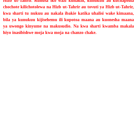
Hizb ut-Tahrir. Ruhusa iko wazi kunakili, kunukuu au kuchapisha
chochote kilichotolewa na Hizb ut-Tahrir au tovuti ya Hizb ut-Tahrir,
kwa sharti tu nukuu au nakala ibakie katika uhalisi wake kimaana,
bila ya kunukuu kijisehemu ili kupotoa maana au kuonesha maana
ya uwongo kinyume na makusudio. Na kwa sharti kwamba makala
hiyo inasibishwe moja kwa moja na chanzo chake.