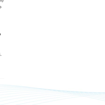
o
o
.