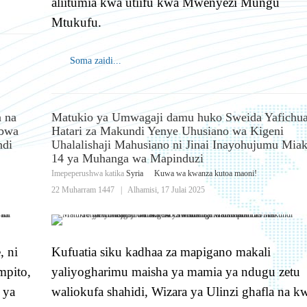
aliitumia kwa utiifu kwa Mwenyezi Mungu
Mtukufu.
Soma zaidi...
 na
Matukio ya Umwagaji damu huko Sweida Yafichu
ubwa
Hatari za Makundi Yenye Uhusiano wa Kigeni
ndi
Uhalalishaji Mahusiano ni Jinai Inayohujumu Mia
14 ya Muhanga wa Mapinduzi
Imepeperushwa katika
Syria
Kuwa wa kwanza kutoa maoni!
22 Muharram 1447
|
Alhamisi, 17 Julai 2025
, ni
Kufuatia siku kadhaa za mapigano makali
mpito,
yaliyogharimu maisha ya mamia ya ndugu zetu
 ya
waliokufa shahidi, Wizara ya Ulinzi ghafla na k