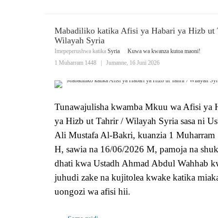
Mabadiliko katika Afisi ya Habari ya Hizb ut 
Wilayah Syria
Imepeperushwa katika
Syria
Kuwa wa kwanza kutoa maoni!
1 Muharram 1448
|
Jumanne, 16 Juni 2026
Tunawajulisha kwamba Mkuu wa Afisi ya 
ya Hizb ut Tahrir / Wilayah Syria sasa ni U
Ali Mustafa Al-Bakri, kuanzia 1 Muharram
H, sawia na 16/06/2026 M, pamoja na shuk
dhati kwa Ustadh Ahmad Abdul Wahhab k
juhudi zake na kujitolea kwake katika miak
uongozi wa afisi hii.