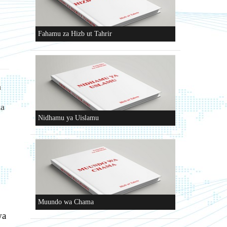
Fahamu za Hizb ut Tahrir
a
ka
Nidhamu ya Uislamu
Muundo wa Chama
wa