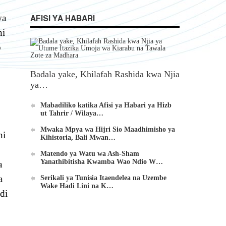
wa
AFISI YA HABARI
ni
o
Badala yake, Khilafah Rashida kwa Njia
ya…
Mabadiliko katika Afisi ya Habari ya Hizb
ut Tahrir / Wilaya…
Mwaka Mpya wa Hijri Sio Maadhimisho ya
ni
Kihistoria, Bali Mwan…
Matendo ya Watu wa Ash-Sham
Yanathibitisha Kwamba Wao Ndio W…
a
a
Serikali ya Tunisia Itaendelea na Uzembe
Wake Hadi Lini na K…
di