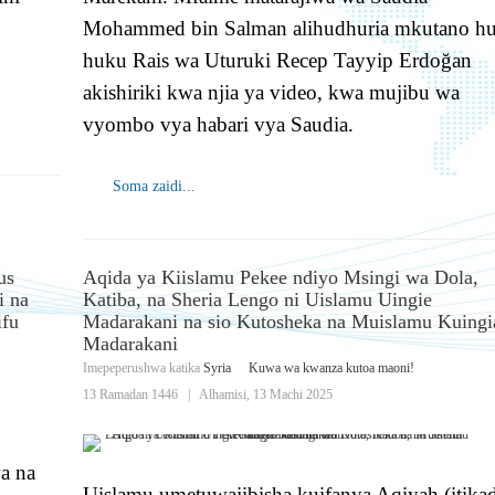
Mohammed bin Salman alihudhuria mkutano hu
huku Rais wa Uturuki Recep Tayyip Erdoğan
akishiriki kwa njia ya video, kwa mujibu wa
vyombo vya habari vya Saudia.
Soma zaidi...
us
Aqida ya Kiislamu Pekee ndiyo Msingi wa Dola,
i na
Katiba, na Sheria Lengo ni Uislamu Uingie
ifu
Madarakani na sio Kutosheka na Muislamu Kuingi
Madarakani
Imepeperushwa katika
Syria
Kuwa wa kwanza kutoa maoni!
13 Ramadan 1446
|
Alhamisi, 13 Machi 2025
a na
Uislamu umetuwajibisha kuifanya Aqiyah (itikad