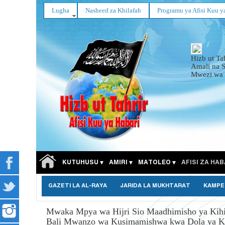
Lugha
Nasheed za Khilafah
Programu ya Afisi Kuu y
Hizb ut Ta
Amali na 
Mwezi wa 
KUTUHUSU
AMIRI
MATOLEO
AFISI ZA HAB
GAZETI LA AL-RAYA
JARIDA LA MUKHTARAT
KAMPE
Mwaka Mpya wa Hijri Sio Maadhimisho ya Kihis
Bali Mwanzo wa Kusimamishwa kwa Dola ya K