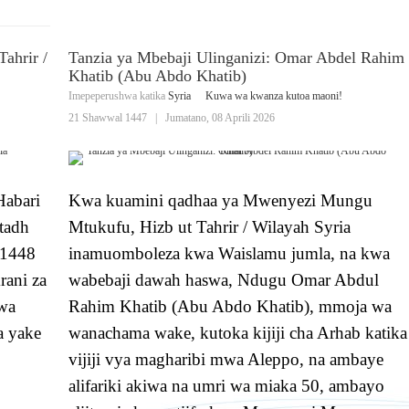
Tahrir /
Tanzia ya Mbebaji Ulinganizi: Omar Abdel Rahim
Khatib (Abu Abdo Khatib)
Imepeperushwa katika
Syria
Kuwa wa kwanza kutoa maoni!
21 Shawwal 1447
|
Jumatano, 08 Aprili 2026
Habari
Kwa kuamini qadhaa ya Mwenyezi Mungu
stadh
Mtukufu, Hizb ut Tahrir / Wilayah Syria
 1448
inamuomboleza kwa Waislamu jumla, na kwa
rani za
wabebaji dawah haswa, Ndugu Omar Abdul
wa
Rahim Khatib (Abu Abdo Khatib), mmoja wa
a yake
wanachama wake, kutoka kijiji cha Arhab katika
vijiji vya magharibi mwa Aleppo, na ambaye
alifariki akiwa na umri wa miaka 50, ambayo