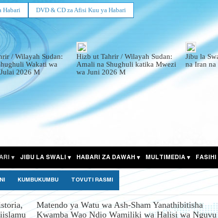
a Habari
DVD & CD za Afisi Kuu ya Habari
hrir / Wilayah Sudan:
Hizb ut Tahrir / Wilayah Sudan:
Jibu la Sw
Shughuli Wakati wa
Amali na Shughuli katika Mwezi
na Iran na
Julai 2026 M
wa Juni 2026 M
ARI
JIBU LA SWALI
HABARI ZA DAWAH
MULTIMEDIA
FASIHI
NI
KUMBUKUMBU
TOVUTI RASMI
toria,
Matendo ya Watu wa Ash-Sham Yanathibitisha
iislamu
Kwamba Wao Ndio Wamiliki wa Halisi wa Nguvu