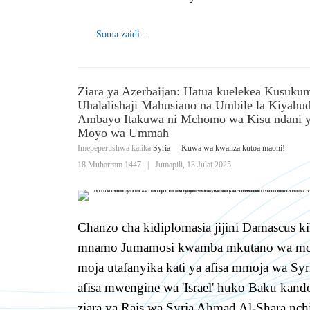
Soma zaidi...
Ziara ya Azerbaijan: Hatua kuelekea Kusuku
Uhalalishaji Mahusiano na Umbile la Kiyahud
Ambayo Itakuwa ni Mchomo wa Kisu ndani 
Moyo wa Ummah
Imepeperushwa katika
Syria
Kuwa wa kwanza kutoa maoni!
18 Muharram 1447
|
Jumapili, 13 Julai 2025
Chanzo cha kidiplomasia jijini Damascus ki
mnamo Jumamosi kwamba mkutano wa mo
moja utafanyika kati ya afisa mmoja wa Syr
afisa mwengine wa 'Israel' huko Baku kand
ziara ya Rais wa Syria Ahmad Al-Shara nch