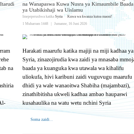
Itarudi
na Wanapaswa Kuwa Nusra ya Kimaumbile Baada
ya Utabikishaji wa Uislamu
Imepeperushwa katika
Syria
Kuwa wa kwanza kutoa maoni!
1 Muharram 1448
|
Jumanne, 16 Juni 2026
arram
Harakati maarufu katika majiji na miji kadhaa ya
rehe
Syria, zinazojirudia kwa zaidi ya mnasaba mmoj
tab na
baada ya kuanguka kwa utawala wa kihalifu
uliokufa, hivi karibuni zaidi vuguvugu maarufu
shiria
dhidi ya wale wanaoitwa Shabiha (majambazi),
zinathibitisha ukweli kadhaa ambao haupaswi
Al-
kusahaulika na watu wetu nchini Syria
Soma zaidi...