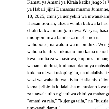
Kamati ya Amani ya Kiraia katika jengo la 
ya Habari jijini Damascus mnamo Jumanne,
10, 2025, chini ya uenyekiti wa mwanakam
Hassan Soufan, ulizua wimbi kubwa la hasi
chuki kubwa miongoni mwa Wasyria, hasa
miongoni mwa familia za mashahidi na
waliopotea, na watoto wa mapinduzi. Weng
waliona kauli za mkutano huo kama uchoch
kwa familia za wahasiriwa, kupuuza mihan
wanamapinduzi, kudharau damu ya mahsah
kukana ukweli usiopingika, na uhalalishaji
wazi wa wahalifu wa kivita. Hafla hiyo ili
kama jaribio la kulalalisha mahusiano kwa
za utawala ulio ng’atuliwa chini ya mabang
"amani ya raia," "kujenga taifa," na "kuzuia
umwagaji damu."