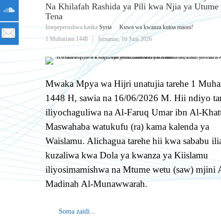
Na Khilafah Rashida ya Pili kwa Njia ya Utume 
Tena
Imepeperushwa katika
Syria
Kuwa wa kwanza kutoa maoni!
1 Muharram 1448
|
Jumanne, 16 Juni 2026
Mwaka Mpya wa Hijri unatujia tarehe 1 Muh
1448 H, sawia na 16/06/2026 M. Hii ndiyo ta
iliyochaguliwa na Al-Faruq Umar ibn Al-Khat
Maswahaba watukufu (ra) kama kalenda ya
Waislamu. Alichagua tarehe hii kwa sababu ilia
kuzaliwa kwa Dola ya kwanza ya Kiislamu
iliyosimamishwa na Mtume wetu (saw) mjini 
Madinah Al-Munawwarah.
Soma zaidi...