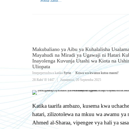
Soma zaidi...
Makubaliano ya Aibu ya Kuhalalisha Usalama
Mayahudi na Miradi ya Ugawaji ni Hatari K
Inayolenga Kuvunja Utashi wa Kiota na Ushi
Uliopata
Imepeperushwa katika
Syria
Kuwa wa kwanza kutoa maoni!
28 Rabi' II 1447
|
Jumamosi, 20 Septemba 2025
Katika taarifa ambazo, kusema kwa uchache
hatari, zilizotolewa na mkuu wa awamu ya 
Ahmed al-Sharaa, vipengee vya hali ya sasa