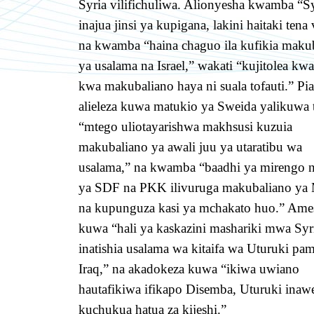
Syria vilifichuliwa. Alionyesha kwamba “Sy
inajua jinsi ya kupigana, lakini haitaki tena 
na kwamba “haina chaguo ila kufikia maku
ya usalama na Israel,” wakati “kujitolea kwa
kwa makubaliano haya ni suala tofauti.” Pia
alieleza kuwa matukio ya Sweida yalikuwa 
“mtego uliotayarishwa makhsusi kuzuia
makubaliano ya awali juu ya utaratibu wa
usalama,” na kwamba “baadhi ya mirengo 
ya SDF na PKK ilivuruga makubaliano ya
na kupunguza kasi ya mchakato huo.” Amesi
kuwa “hali ya kaskazini mashariki mwa Syr
inatishia usalama wa kitaifa wa Uturuki pa
Iraq,” na akadokeza kuwa “ikiwa uwiano
hautafikiwa ifikapo Disemba, Uturuki inaw
kuchukua hatua za kijeshi.”