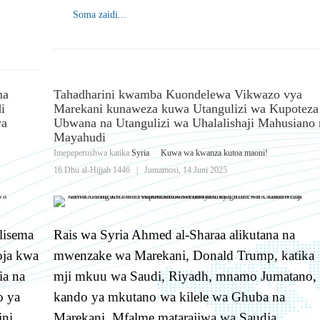
Soma zaidi...
ma
Tahadharini kwamba Kuondelewa Vikwazo vya
i
Marekani kunaweza kuwa Utangulizi wa Kupoteza
ya
Ubwana na Utangulizi wa Uhalalishaji Mahusiano 
Mayahudi
Imepeperushwa katika
Syria
Kuwa wa kwanza kutoa maoni!
16 Dhu al-Hijjah 1446
|
Jumamosi, 14 Juni 2025
lisema
Rais wa Syria Ahmed al-Sharaa alikutana na
ja kwa
mwenzake wa Marekani, Donald Trump, katika
ia na
mji mkuu wa Saudi, Riyadh, mnamo Jumatano,
o ya
kando ya mkutano wa kilele wa Ghuba na
ini
Marekani. Mfalme matarajiwa wa Saudia