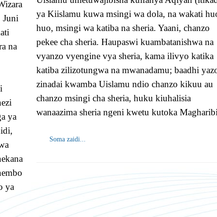
Wizara
ya Kiislamu kuwa msingi wa dola, na wakati hu
 Juni
huo, msingi wa katiba na sheria. Yaani, chanzo
ati
pekee cha sheria. Haupaswi kuambatanishwa na
ra na
vyanzo vyengine vya sheria, kama ilivyo katika
katiba zilizotungwa na mwanadamu; baadhi yaz
zinadai kwamba Uislamu ndio chanzo kikuu au
i
chanzo msingi cha sheria, huku kiuhalisia
ezi
wanaazima sheria ngeni kwetu kutoka Magharibi
ga ya
idi,
Soma zaidi...
 wa
onekana
 nembo
o ya