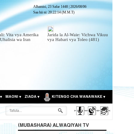
Alhamisi, 23 Safar 1448
|
2026/08/06
Saa hii ni:
20:22:16
(M.M.T)
ali: Vita vya Amerika
Jarida la Al-Waie: Vichwa Vikuu
 Uhalisia wa Iran
vya Habari vya Toleo (481)
MAONI
ZIADA
KITENGO CHA WANAWAKE
(MUBASHARA) ALWAQIYAH TV