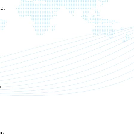
o,
a
i)