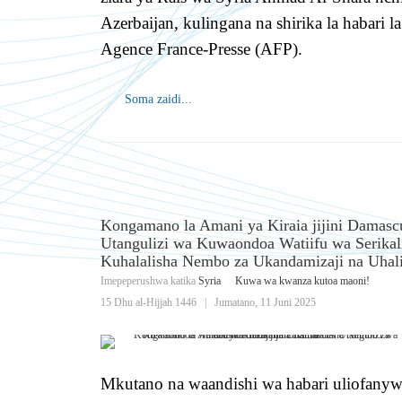
Azerbaijan, kulingana na shirika la habari la
Agence France-Presse (AFP).
Soma zaidi...
Kongamano la Amani ya Kiraia jijini Damasc
Utangulizi wa Kuwaondoa Watiifu wa Serikal
Kuhalalisha Nembo za Ukandamizaji na Uhal
Imepeperushwa katika
Syria
Kuwa wa kwanza kutoa maoni!
15 Dhu al-Hijjah 1446
|
Jumatano, 11 Juni 2025
Mkutano na waandishi wa habari uliofanyw