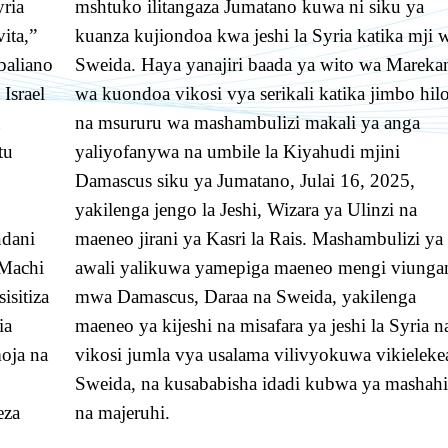
ria
mshtuko ilitangaza Jumatano kuwa ni siku ya
vita,”
kuanza kujiondoa kwa jeshi la Syria katika mji 
baliano
Sweida. Haya yanajiri baada ya wito wa Mareka
 Israel
wa kuondoa vikosi vya serikali katika jimbo hil
na msururu wa mashambulizi makali ya anga
tu
yaliyofanywa na umbile la Kiyahudi mjini
Damascus siku ya Jumatano, Julai 16, 2025,
yakilenga jengo la Jeshi, Wizara ya Ulinzi na
ndani
maeneo jirani ya Kasri la Rais. Mashambulizi ya
 Machi
awali yalikuwa yamepiga maeneo mengi viunga
sitiza
mwa Damascus, Daraa na Sweida, yakilenga
ia
maeneo ya kijeshi na misafara ya jeshi la Syria n
moja na
vikosi jumla vya usalama vilivyokuwa vikieleke
Sweida, na kusababisha idadi kubwa ya mashahi
eza
na majeruhi.