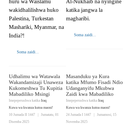
huru wa Waislamu
Al-Nukhaib na nyingine
wakidhalilishwa huko
katika jangwa la
Palestina, Turkestan
magharibi.
Mashariki, Myanmar, na
India?!
Soma zaidi...
Soma zaidi...
Udhalimu wa Watawala
Masanduku ya Kura
Wakandamizaji Unaweza
katika Mfumo Fisadi Ndio
Kukomeshwa Tu Kupitia
Udanganyifu Mkubwa
Mabadiliko Msingi
Zaidi kwa Mabadiliko
Imepeperushwa katika
Iraq
Imepeperushwa katika
Iraq
Kuwa wa kwanza kutoa maoni!
Kuwa wa kwanza kutoa maoni!
10 Jumada II 1447
|
Jumatatu, 01
24 Jumada I 1447
|
Jumamosi, 15
Disemba 2025
Novemba 2025