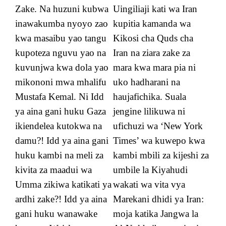
Zake. Na huzuni kubwa
Uingiliaji kati wa Iran
inawakumba nyoyo zao
kupitia kamanda wa
kwa masaibu yao tangu
Kikosi cha Quds cha
kupoteza nguvu yao na
Iran na ziara zake za
kuvunjwa kwa dola yao
mara kwa mara pia ni
mikononi mwa mhalifu
uko hadharani na
Mustafa Kemal. Ni Idd
haujafichika. Suala
ya aina gani huku Gaza
jengine lilikuwa ni
ikiendelea kutokwa na
ufichuzi wa ‘New York
damu?! Idd ya aina gani
Times’ wa kuwepo kwa
huku kambi na meli za
kambi mbili za kijeshi za
kivita za maadui wa
umbile la Kiyahudi
Umma zikiwa katikati ya
wakati wa vita vya
ardhi zake?! Idd ya aina
Marekani dhidi ya Iran:
gani huku wanawake
moja katika Jangwa la