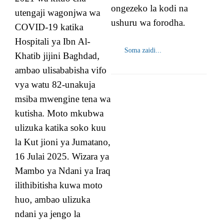
ongezeko la kodi na
utengaji wagonjwa wa
ushuru wa forodha.
COVID-19 katika
Hospitali ya Ibn Al-
Soma zaidi...
Khatib jijini Baghdad,
ambao ulisababisha vifo
vya watu 82-unakuja
msiba mwengine tena wa
kutisha. Moto mkubwa
ulizuka katika soko kuu
la Kut jioni ya Jumatano,
16 Julai 2025. Wizara ya
Mambo ya Ndani ya Iraq
ilithibitisha kuwa moto
huo, ambao ulizuka
ndani ya jengo la