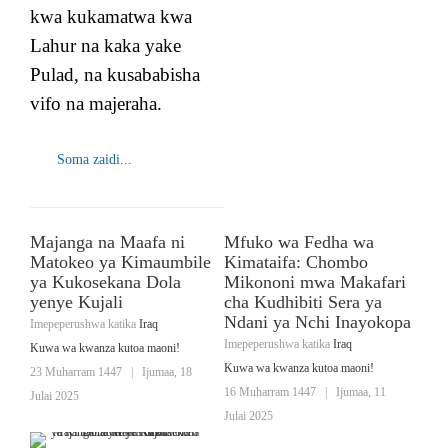
kwa kukamatwa kwa
Lahur na kaka yake
Pulad, na kusababisha
vifo na majeraha.
Soma zaidi...
Majanga na Maafa ni
Mfuko wa Fedha wa
Matokeo ya Kimaumbile
Kimataifa: Chombo
ya Kukosekana Dola
Mikononi mwa Makafari
yenye Kujali
cha Kudhibiti Sera ya
Ndani ya Nchi Inayokopa
Imepeperushwa katika
Iraq
Imepeperushwa katika
Iraq
Kuwa wa kwanza kutoa maoni!
Kuwa wa kwanza kutoa maoni!
23 Muharram 1447
|
Ijumaa, 18
16 Muharram 1447
|
Ijumaa, 11
Julai 2025
Julai 2025