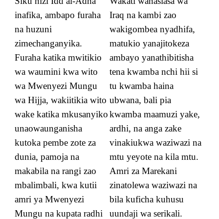
Siku hizi Idd al-Adha
Wakati wanasiasa wa
inafika, ambapo furaha
Iraq na kambi zao
na huzuni
wakigombea nyadhifa,
zimechanganyika.
matukio yanajitokeza
Furaha katika mwitikio
ambayo yanathibitisha
wa waumini kwa wito
tena kwamba nchi hii si
wa Mwenyezi Mungu
tu kwamba haina
wa Hijja, wakiitikia wito
ubwana, bali pia
wake katika mkusanyiko
kwamba maamuzi yake,
unaowaunganisha
ardhi, na anga zake
kutoka pembe zote za
vinakiukwa waziwazi na
dunia, pamoja na
mtu yeyote na kila mtu.
makabila na rangi zao
Amri za Marekani
mbalimbali, kwa kutii
zinatolewa waziwazi na
amri ya Mwenyezi
bila kuficha kuhusu
Mungu na kupata radhi
uundaji wa serikali.