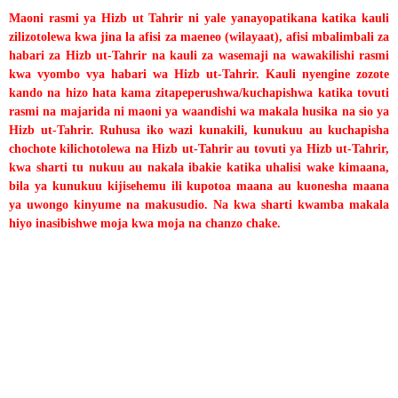
Maoni rasmi ya Hizb ut Tahrir ni yale yanayopatikana katika kauli
zilizotolewa kwa jina la afisi za maeneo (wilayaat), afisi mbalimbali za
habari za Hizb ut-Tahrir na kauli za wasemaji na wawakilishi rasmi
kwa vyombo vya habari wa Hizb ut-Tahrir. Kauli nyengine zozote
kando na hizo hata kama zitapeperushwa/kuchapishwa katika tovuti
rasmi na majarida ni maoni ya waandishi wa makala husika na sio ya
Hizb ut-Tahrir. Ruhusa iko wazi kunakili, kunukuu au kuchapisha
chochote kilichotolewa na Hizb ut-Tahrir au tovuti ya Hizb ut-Tahrir,
kwa sharti tu nukuu au nakala ibakie katika uhalisi wake kimaana,
bila ya kunukuu kijisehemu ili kupotoa maana au kuonesha maana
ya uwongo kinyume na makusudio. Na kwa sharti kwamba makala
hiyo inasibishwe moja kwa moja na chanzo chake.