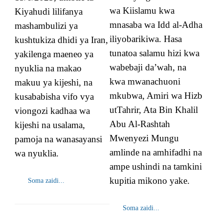
wa Kiislamu kwa
Kiyahudi lilifanya
mnasaba wa Idd al-Adha
mashambulizi ya
iliyobarikiwa. Hasa
kushtukiza dhidi ya Iran,
tunatoa salamu hizi kwa
yakilenga maeneo ya
wabebaji da’wah, na
nyuklia na makao
kwa mwanachuoni
makuu ya kijeshi, na
mkubwa, Amiri wa Hizb
kusababisha vifo vya
utTahrir, Ata Bin Khalil
viongozi kadhaa wa
Abu Al-Rashtah
kijeshi na usalama,
Mwenyezi Mungu
pamoja na wanasayansi
amlinde na amhifadhi na
wa nyuklia.
ampe ushindi na tamkini
kupitia mikono yake.
Soma zaidi...
Soma zaidi...