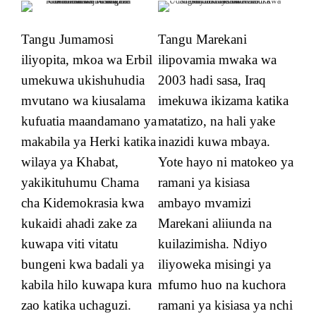
Tangu Jumamosi
Tangu Marekani
iliyopita, mkoa wa Erbil
ilipovamia mwaka wa
umekuwa ukishuhudia
2003 hadi sasa, Iraq
mvutano wa kiusalama
imekuwa ikizama katika
kufuatia maandamano ya
matatizo, na hali yake
makabila ya Herki katika
inazidi kuwa mbaya.
wilaya ya Khabat,
Yote hayo ni matokeo ya
yakikituhumu Chama
ramani ya kisiasa
cha Kidemokrasia kwa
ambayo mvamizi
kukaidi ahadi zake za
Marekani aliiunda na
kuwapa viti vitatu
kuilazimisha. Ndiyo
bungeni kwa badali ya
iliyoweka misingi ya
kabila hilo kuwapa kura
mfumo huo na kuchora
zao katika uchaguzi.
ramani ya kisiasa ya nchi