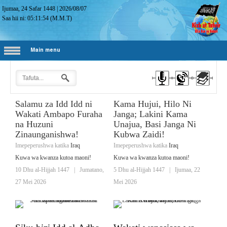
Ijumaa, 24 Safar 1448
|
2026/08/07
Saa hii ni:
05:11:55
(M.M.T)
Main menu
Salamu za Idd Idd ni
Kama Hujui, Hilo Ni
Wakati Ambapo Furaha
Janga; Lakini Kama
na Huzuni
Unajua, Basi Janga Ni
Zinaunganishwa!
Kubwa Zaidi!
Imepeperushwa katika
Iraq
Imepeperushwa katika
Iraq
Kuwa wa kwanza kutoa maoni!
Kuwa wa kwanza kutoa maoni!
10 Dhu al-Hijjah 1447
|
Jumatano,
5 Dhu al-Hijjah 1447
|
Ijumaa, 22
27 Mei 2026
Mei 2026