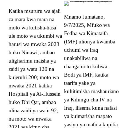
Katika msururu wa ajali
Mnamo Jumatano,
za mara kwa mara na
9/7/2025, Mfuko wa
moto wa kutisha-hasa
Fedha wa Kimataifa
ule moto wa ukumbi wa
(IMF) ulionya kwamba
harusi wa mwaka 2023
uchumi wa Iraq
huko Ninawi, ambao
unakabiliwa na
uligharimu maisha ya
changamoto kubwa.
zaidi ya watu 120 na
Bodi ya IMF, katika
kujeruhi 200; moto wa
taarifa yake ya
mwaka 2021 katika
kuhitimisha mashauriano
Hospitali ya Al-Hussein
ya Kifungu cha IV na
huko Dhi Qar, ambao
Iraq, ilisema kuna nafasi
uliua zaidi ya watu 92;
ya kuimarisha mapato
na moto wa mwaka
yasiyo ya mafuta kupitia
2021 wa kituo cha