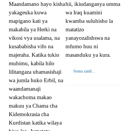
Maandamano hayo kisha
hii, ikiudanganya umma
yakageuka kuwa
wa Iraq kuamini
mapigano kati ya
kwamba suluhisho la
makabila ya Herki na
matatizo
vikosi vya usalama, na
yanayozalishswa na
kusababisha vifo na
mfumo huu ni
majeraha. Katika tukio
masanduku ya kura.
muhimu, kabila hilo
lilitangaza uhamasishaji
Soma zaidi...
wa jumla huko Erbil, na
waandamanaji
wakachoma makao
makuu ya Chama cha
Kidemokrasia cha
Kurdistan katika wilaya