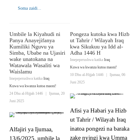
Soma zaidi...
Umbile la Kiyahudi ni
Pongeza kutoka kwa Hizb
Panya Anayejifanya
ut Tahrir / Wilayah Iraq
Kumiliki Nguvu ya
kwa Sikukuu ya Idd al-
Simba, Ubabe na Ujasiri
Adha 1446 H
wake unatokana na
Imepeperushwa katika
Iraq
Watawala Wasaliti wa
Kuwa wa kwanza kutoa maoni!
Waislamu
10 Dhu al-Hijjah 1446
|
Ijumaa, 06
Imepeperushwa katika
Iraq
Juni 2025
Kuwa wa kwanza kutoa maoni!
24 Dhu al-Hijjah 1446
|
Ijumaa, 20
Juni 2025
Afisi ya Habari ya Hizb
ut Tahrir / Wilayah Iraq
inatoa pongezi na baraka
Alfajiri ya Ijumaa,
zake nyingi kwa Umma
13/6/2025, umbile la