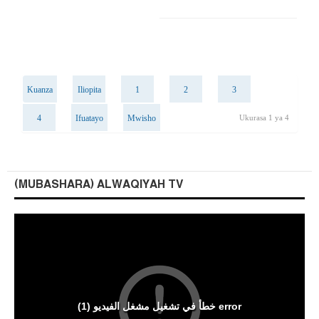
Kuanza
Iliopita
1
2
3
4
Ifuatayo
Mwisho
Ukurasa 1 ya 4
(MUBASHARA) ALWAQIYAH TV