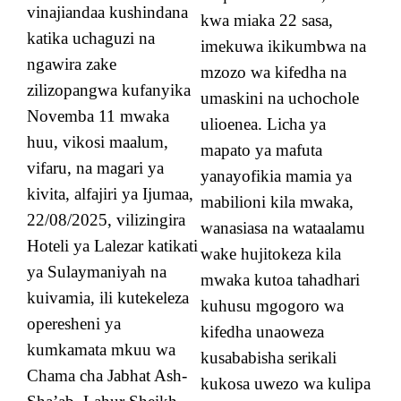
vinajiandaa kushindana
kwa miaka 22 sasa,
katika uchaguzi na
imekuwa ikikumbwa na
ngawira zake
mzozo wa kifedha na
zilizopangwa kufanyika
umaskini na uchochole
Novemba 11 mwaka
ulioenea. Licha ya
huu, vikosi maalum,
mapato ya mafuta
vifaru, na magari ya
yanayofikia mamia ya
kivita, alfajiri ya Ijumaa,
mabilioni kila mwaka,
22/08/2025, vilizingira
wanasiasa na wataalamu
Hoteli ya Lalezar katikati
wake hujitokeza kila
ya Sulaymaniyah na
mwaka kutoa tahadhari
kuivamia, ili kutekeleza
kuhusu mgogoro wa
operesheni ya
kifedha unaoweza
kumkamata mkuu wa
kusababisha serikali
Chama cha Jabhat Ash-
kukosa uwezo wa kulipa