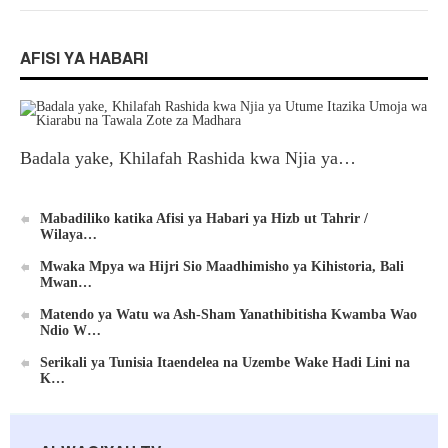
AFISI YA HABARI
Badala yake, Khilafah Rashida kwa Njia ya…
Mabadiliko katika Afisi ya Habari ya Hizb ut Tahrir /
Wilaya…
Mwaka Mpya wa Hijri Sio Maadhimisho ya Kihistoria, Bali
Mwan…
Matendo ya Watu wa Ash-Sham Yanathibitisha Kwamba Wao
Ndio W…
Serikali ya Tunisia Itaendelea na Uzembe Wake Hadi Lini na
K…