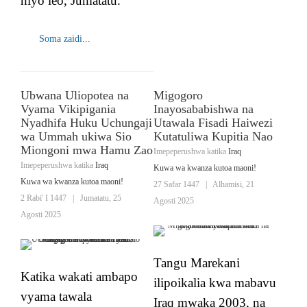
hiyo leo, Jumatatu.
Soma zaidi...
Ubwana Uliopotea na
Migogoro
Vyama Vikipigania
Inayosababishwa na
Nyadhifa Huku Uchungaji
Utawala Fisadi Haiwezi
wa Ummah ukiwa Sio
Kutatuliwa Kupitia Nao
Miongoni mwa Hamu Zao
Imepeperushwa katika
Iraq
Imepeperushwa katika
Iraq
Kuwa wa kwanza kutoa maoni!
Kuwa wa kwanza kutoa maoni!
27 Safar 1447
|
Alhamisi, 21
2 Rabi' I 1447
|
Jumatatu, 25
Agosti 2025
Agosti 2025
Tangu Marekani
Katika wakati ambapo
ilipoikalia kwa mabavu
vyama tawala
Iraq mwaka 2003, na