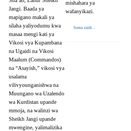
Sha’ab, Lahur Sheikh
mishahara ya
Jangi. Baada ya
wafanyikazi.
mapigano makali ya
silaha yaliyodumu kwa
Soma zaidi...
masaa mengi kati ya
Vikosi vya Kupambana
na Ugaidi na Vikosi
Maalum (Commandos)
na “Asayish,” vikosi vya
usalama
vilivyounganishwa na
Muungano wa Uzalendo
wa Kurdistan upande
mmoja, na walinzi wa
Sheikh Jangi upande
mwengine, yalimalizika