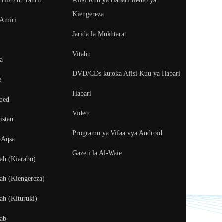
 Hizb ut Tahrir
Afisi Kuu ya Habari Redio ya
Kiengereza
 Amiri
Jarida la Mukhtarat
Vitabu
ya
DVD/CDs kutoka Afisi Kuu ya Habari
e
Habari
aqed
Video
istan
Programu ya Vifaa vya Android
-Aqsa
Gazeti la Al-Waie
fah (Kiarabu)
fah (Kiengereza)
ah (Kituruki)
kab