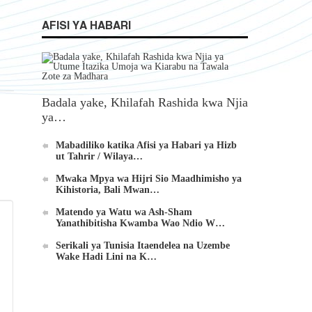
AFISI YA HABARI
Badala yake, Khilafah Rashida kwa Njia
ya…
Mabadiliko katika Afisi ya Habari ya Hizb
ut Tahrir / Wilaya…
Mwaka Mpya wa Hijri Sio Maadhimisho ya
Kihistoria, Bali Mwan…
Matendo ya Watu wa Ash-Sham
Yanathibitisha Kwamba Wao Ndio W…
Serikali ya Tunisia Itaendelea na Uzembe
Wake Hadi Lini na K…