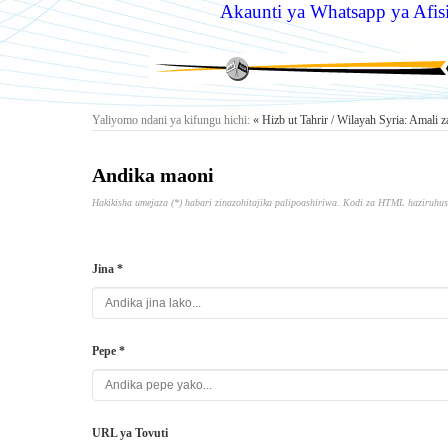
Akaunti ya Whatsapp ya Afisi
Yaliyomo ndani ya kifungu hichi:
« Hizb ut Tahrir / Wilayah Syria: Ama
Andika maoni
Hakikisha umejaza (*) habari zinazohitajika palipoashiriwa. Kodi za HTML haziruhus
Jina *
Pepe *
URL ya Tovuti