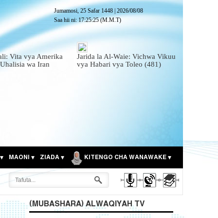
Jumamosi, 25 Safar 1448
|
2026/08/08
Saa hii ni:
17:25:27
(M.M.T)
ali: Vita vya Amerika
Jarida la Al-Waie: Vichwa Vikuu
 Uhalisia wa Iran
vya Habari vya Toleo (481)
MAONI
ZIADA
KITENGO CHA WANAWAKE
(MUBASHARA) ALWAQIYAH TV