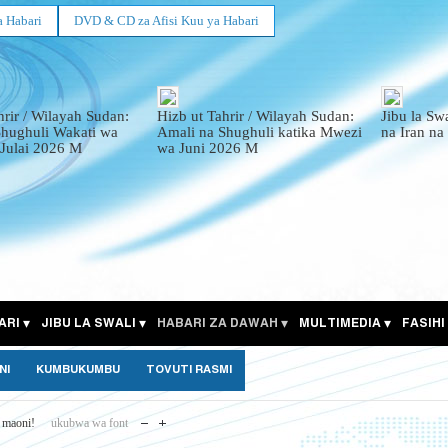
a Habari
DVD & CD za Afisi Kuu ya Habari
hrir / Wilayah Sudan:
Hizb ut Tahrir / Wilayah Sudan:
Jibu la Sw
Shughuli Wakati wa
Amali na Shughuli katika Mwezi
na Iran na
Julai 2026 M
wa Juni 2026 M
ARI
JIBU LA SWALI
HABARI ZA DAWAH
MULTIMEDIA
FASIHI
NI
KUMBUKUMBU
TOVUTI RASMI
 maoni!
ukubwa wa font