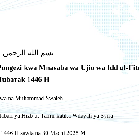
بسم الله الرحمن ا
 Pongezi kwa Mnasaba wa Ujio wa Idd ul-Fit
Mubarak 1446 H
shwa na Muhammad Swaleh
abari ya Hizb ut Tahrir katika Wilayah ya Syria
l 1446 H sawia na 30 Machi 2025 M