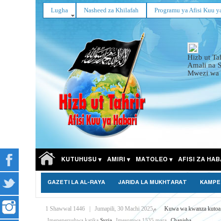
Lugha
Nasheed za Khilafah
Programu ya Afisi Kuu y
Hizb ut Ta
Amali na 
Mwezi wa 
KUTUHUSU
AMIRI
MATOLEO
AFISI ZA HAB
GAZETI LA AL-RAYA
JARIDA LA MUKHTARAT
KAMPE
1 Shawwal 1446
|
Jumapili, 30 Machi 2025م
Kuwa wa kwanza kutoa
Imepeperushwa katika
Syria
Imesomwa 1535 mara
Chapisha