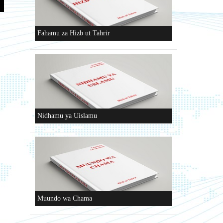
Fahamu za Hizb ut Tahrir
Nidhamu ya Uislamu
Muundo wa Chama