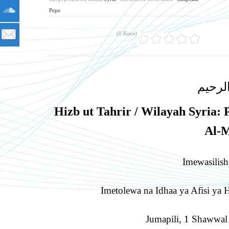
Pepe
(0 Kura)
لرحيم
Hizb ut Tahrir / Wilayah Syria:
Al-
Imewasili
Imetolewa na Idhaa ya Afisi ya H
Jumapili, 1 Shawwa