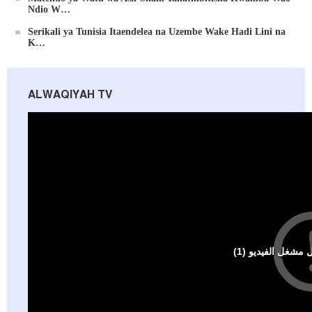
Ndio W…
Serikali ya Tunisia Itaendelea na Uzembe Wake Hadi Lini na
K…
ALWAQIYAH TV