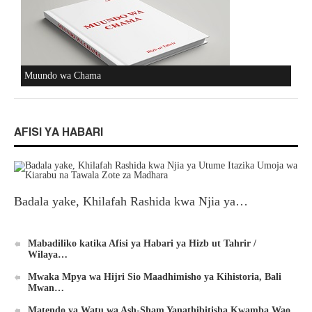
Muundo wa Chama
AFISI YA HABARI
Badala yake, Khilafah Rashida kwa Njia ya…
Mabadiliko katika Afisi ya Habari ya Hizb ut Tahrir /
Wilaya…
Mwaka Mpya wa Hijri Sio Maadhimisho ya Kihistoria, Bali
Mwan…
Matendo ya Watu wa Ash-Sham Yanathibitisha Kwamba Wao