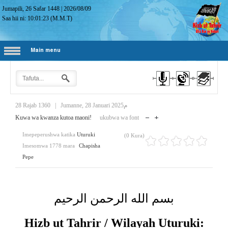
Jumapili, 26 Safar 1448
|
2026/08/09
Saa hii ni:
10:01:24
(M.M.T)
Main menu
28 Rajab 1360
|
Jumanne, 28 Januari 2025م
Kuwa wa kwanza kutoa maoni!
ukubwa wa font
Imepeperushwa katika
Uturuki
(0 Kura)
Imesomwa 1778 mara
Chapisha
Pepe
بسم الله الرحمن الرحيم
Hizb ut Tahrir / Wilayah Uturuki: