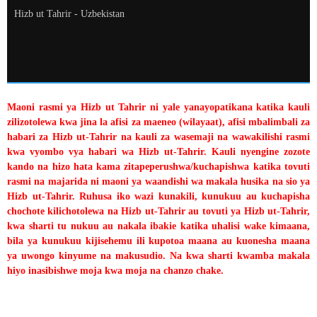
Hizb ut Tahrir - Uzbekistan
Maoni rasmi ya Hizb ut Tahrir ni yale yanayopatikana katika kauli
zilizotolewa kwa jina la afisi za maeneo (wilayaat), afisi mbalimbali za
habari za Hizb ut-Tahrir na kauli za wasemaji na wawakilishi rasmi
kwa vyombo vya habari wa Hizb ut-Tahrir. Kauli nyengine zozote
kando na hizo hata kama zitapeperushwa/kuchapishwa katika tovuti
rasmi na majarida ni maoni ya waandishi wa makala husika na sio ya
Hizb ut-Tahrir. Ruhusa iko wazi kunakili, kunukuu au kuchapisha
chochote kilichotolewa na Hizb ut-Tahrir au tovuti ya Hizb ut-Tahrir,
kwa sharti tu nukuu au nakala ibakie katika uhalisi wake kimaana,
bila ya kunukuu kijisehemu ili kupotoa maana au kuonesha maana
ya uwongo kinyume na makusudio. Na kwa sharti kwamba makala
hiyo inasibishwe moja kwa moja na chanzo chake.