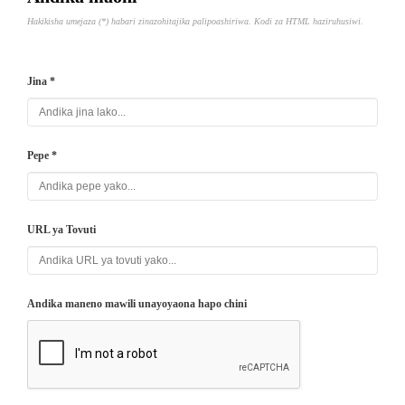
Hakikisha umejaza (*) habari zinazohitajika palipoashiriwa. Kodi za HTML haziruhusiwi.
Jina *
Pepe *
URL ya Tovuti
Andika maneno mawili unayoyaona hapo chini