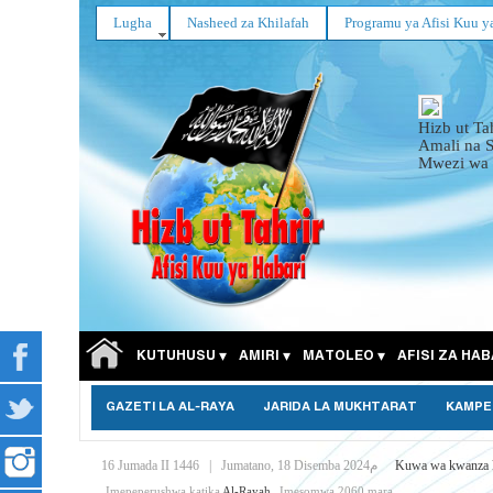
Lugha
Nasheed za Khilafah
Programu ya Afisi Kuu y
Hizb ut Ta
Amali na 
Mwezi wa 
KUTUHUSU
AMIRI
MATOLEO
AFISI ZA HAB
GAZETI LA AL-RAYA
JARIDA LA MUKHTARAT
KAMPE
16 Jumada II 1446
|
Jumatano, 18 Disemba 2024م
Kuwa wa kwanza k
Imepeperushwa katika
Al-Rayah
Imesomwa 2060 mara