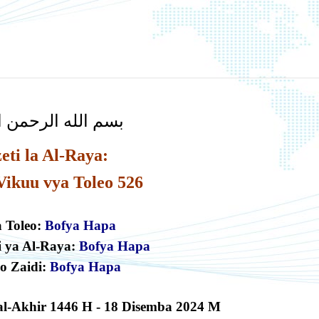
بسم الله الرحمن ا
eti la Al-Raya:
Vikuu vya Toleo 526
 Toleo:
B
o
f
y
a
H
a
pa
i ya Al-Raya:
Bofya Hapa
o Zaidi:
Bofya Hapa
l-Akhir
1446
H
- 18 Disemba
2024 M