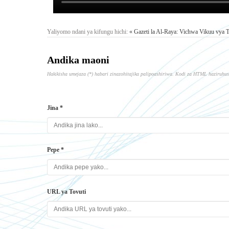
Yaliyomo ndani ya kifungu hichi:
« Gazeti la Al-Raya: Vichwa Vikuu vya 
Andika maoni
Hakikisha umejaza (*) habari zinazohitajika palipoashiriwa. Kodi za HTML haziruhus
Jina *
Pepe *
URL ya Tovuti