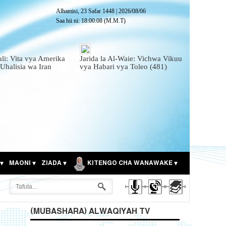
Alhamisi, 23 Safar 1448
|
2026/08/06
Saa hii ni:
18:00:09
(M.M.T)
ali: Vita vya Amerika
Jarida la Al-Waie: Vichwa Vikuu
 Uhalisia wa Iran
vya Habari vya Toleo (481)
MAONI
ZIADA
KITENGO CHA WANAWAKE
(MUBASHARA) ALWAQIYAH TV