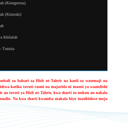
fah (Kiengereza)
ah (Kituruki)
kab
ya Khilafah
 - Tunisia
limbali za habari za Hizb ut-Tahrir na kauli za wasemaji na
shwa katika tovuti rasmi na majarida ni maoni ya waandishi
r au tovuti ya Hizb ut-Tahrir, kwa sharti tu nukuu au nakala
usudio. Na kwa sharti kwamba makala hiyo inasibishwe moja