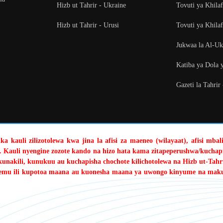
Hizb ut Tahrir - Ukraine
Tovuti ya Khila
Hizb ut Tahrir - Urusi
Tovuti ya Khilaf
Jukwaa la Al-U
Katiba ya Dola 
Gazeti la Tahrir
a kauli zilizotolewa kwa jina la afisi za maeneo (wilayaat), afisi mba
. Kauli nyengine zozote kando na hizo hata kama zitapeperushwa/kuchapi
kunakili, kunukuu au kuchapisha chochote kilichotolewa na Hizb ut-Tahri
sehemu ili kupotoa maana au kuonesha maana ya uwongo kinyume na mak