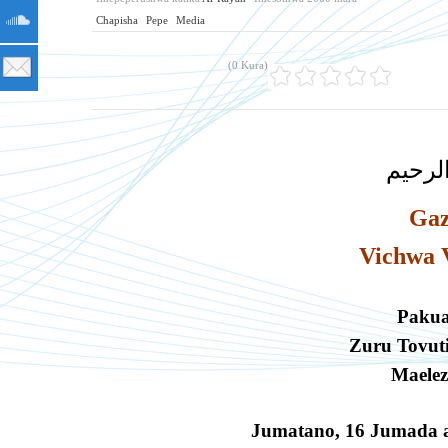
Chapisha
Pepe
Media
(0 Kura)
لرحيم
Gaz
Vichwa 
Pakua
Zuru Tovut
Maelez
Jumatano
,
16 Jumada a