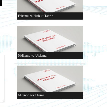
Fahamu za Hizb ut Tahrir
Nidhamu ya Uislamu
Muundo wa Chama