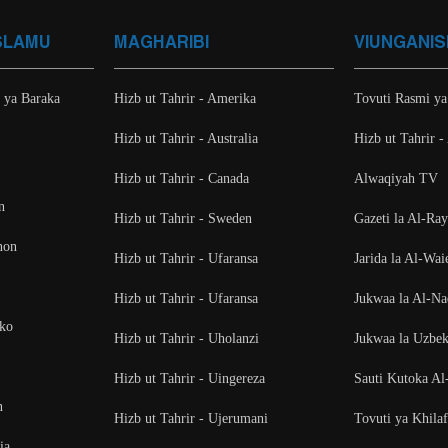
SLAMU
MAGHARIBI
VIUNGANIS
i ya Baraka
Hizb ut Tahrir - Amerika
Tovuti Rasmi ya
Hizb ut Tahrir - Australia
Hizb ut Tahrir -
Hizb ut Tahrir - Canada
Alwaqiyah TV
n
Hizb ut Tahrir - Sweden
Gazeti la Al-Ra
non
Hizb ut Tahrir - Ufaransa
Jarida la Al-Wai
Hizb ut Tahrir - Ufaransa
Jukwaa la Al-N
oko
Hizb ut Tahrir - Uholanzi
Jukwaa la Uzbek
Hizb ut Tahrir - Uingereza
Sauti Kutoka Al
n
Hizb ut Tahrir - Ujerumani
Tovuti ya Khila
ia