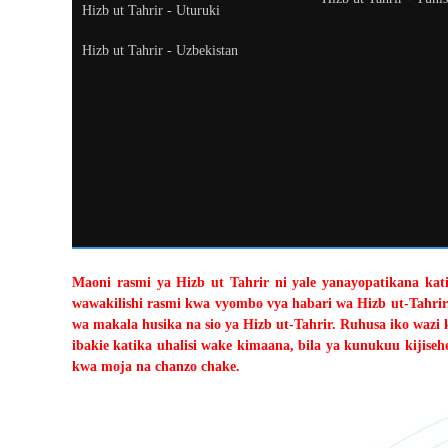
Hizb ut Tahrir - Uturuki
Hizb ut Tahrir - Uzbekistan
Maoni rasmi ya Hizb ut Tahrir ni yale yanayopatikana katik
wawakilishi rasmi kwa vyombo vya habari wa Hizb ut-Tahrir
wa makala husika na sio ya Hizb ut-Tahrir. Ruhusa iko wazi 
ibakie katika uhalisi wake kimaana, bila ya kunukuu kiji
kwa moja na chanzo chake.