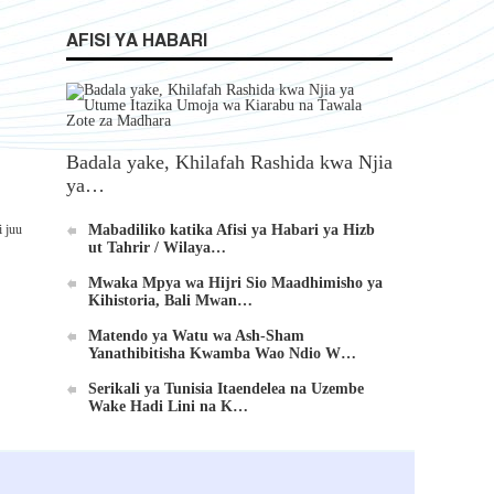
AFISI YA HABARI
Badala yake, Khilafah Rashida kwa Njia
ya…
i juu
Mabadiliko katika Afisi ya Habari ya Hizb
ut Tahrir / Wilaya…
Mwaka Mpya wa Hijri Sio Maadhimisho ya
Kihistoria, Bali Mwan…
Matendo ya Watu wa Ash-Sham
Yanathibitisha Kwamba Wao Ndio W…
Serikali ya Tunisia Itaendelea na Uzembe
Wake Hadi Lini na K…