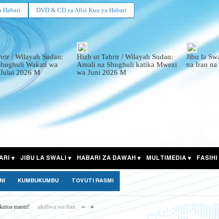
a Habari
DVD & CD za Afisi Kuu ya Habari
hrir / Wilayah Sudan:
Hizb ut Tahrir / Wilayah Sudan:
Jibu la Sw
Shughuli Wakati wa
Amali na Shughuli katika Mwezi
na Iran na
Julai 2026 M
wa Juni 2026 M
ARI
JIBU LA SWALI
HABARI ZA DAWAH
MULTIMEDIA
FASIHI
NI
KUMBUKUMBU
TOVUTI RASMI
utoa maoni!
ukubwa wa font