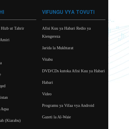
HI
VIFUNGU VYA TOVUTI
 Hizb ut Tahrir
Afisi Kuu ya Habari Redio ya
Kiengereza
 Amiri
Jarida la Mukhtarat
Vitabu
ya
DVD/CDs kutoka Afisi Kuu ya Habari
e
Habari
aqed
Video
istan
Programu ya Vifaa vya Android
-Aqsa
Gazeti la Al-Waie
fah (Kiarabu)