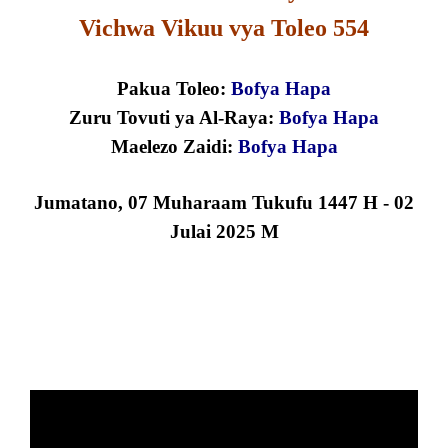
Vichwa Vikuu vya Toleo 554
Pakua Toleo:
B
o
f
y
a
H
a
pa
Zuru Tovuti ya Al-Raya:
Bofya Hapa
Maelezo Zaidi:
Bofya Hapa
Jumatano
,
07 Muharaam Tukufu
1447
H
- 02
Julai
2025 M