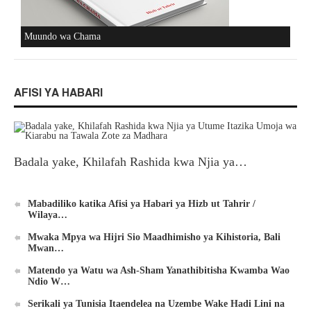
Muundo wa Chama
AFISI YA HABARI
Badala yake, Khilafah Rashida kwa Njia ya…
Mabadiliko katika Afisi ya Habari ya Hizb ut Tahrir /
Wilaya…
Mwaka Mpya wa Hijri Sio Maadhimisho ya Kihistoria, Bali
Mwan…
Matendo ya Watu wa Ash-Sham Yanathibitisha Kwamba Wao
Ndio W…
Serikali ya Tunisia Itaendelea na Uzembe Wake Hadi Lini na