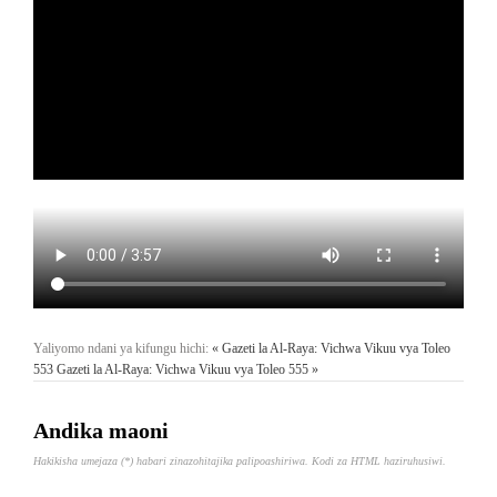
Yaliyomo ndani ya kifungu hichi:
« Gazeti la Al-Raya: Vichwa Vikuu vya Toleo
553
Gazeti la Al-Raya: Vichwa Vikuu vya Toleo 555 »
Andika maoni
Hakikisha umejaza (*) habari zinazohitajika palipoashiriwa. Kodi za HTML haziruhusiwi.