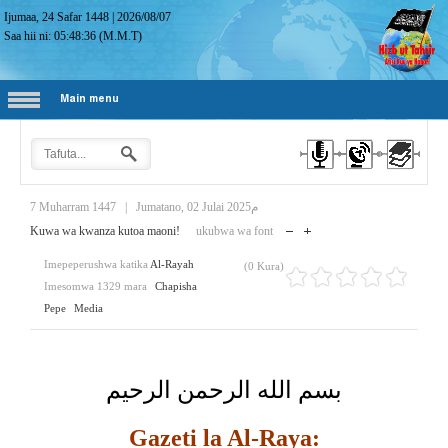
Ijumaa, 24 Safar 1448
|
2026/08/07
Saa hii ni:
05:48:37
(M.M.T)
Main menu
7 Muharram 1447
|
Jumatano, 02 Julai 2025م
Kuwa wa kwanza kutoa maoni!
ukubwa wa font
Imepeperushwa katika
Al-Rayah
(0 Kura)
Imesomwa 1329 mara
Chapisha
Pepe
Media
بسم الله الرحمن الرحيم
Gazeti la Al-Raya: