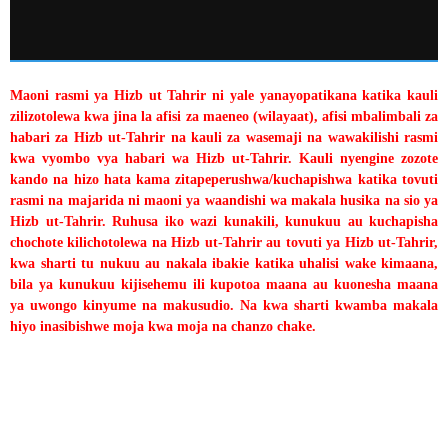
Maoni rasmi ya Hizb ut Tahrir ni yale yanayopatikana katika kauli
zilizotolewa kwa jina la afisi za maeneo (wilayaat), afisi mbalimbali za
habari za Hizb ut-Tahrir na kauli za wasemaji na wawakilishi rasmi
kwa vyombo vya habari wa Hizb ut-Tahrir. Kauli nyengine zozote
kando na hizo hata kama zitapeperushwa/kuchapishwa katika tovuti
rasmi na majarida ni maoni ya waandishi wa makala husika na sio ya
Hizb ut-Tahrir. Ruhusa iko wazi kunakili, kunukuu au kuchapisha
chochote kilichotolewa na Hizb ut-Tahrir au tovuti ya Hizb ut-Tahrir,
kwa sharti tu nukuu au nakala ibakie katika uhalisi wake kimaana,
bila ya kunukuu kijisehemu ili kupotoa maana au kuonesha maana
ya uwongo kinyume na makusudio. Na kwa sharti kwamba makala
hiyo inasibishwe moja kwa moja na chanzo chake.